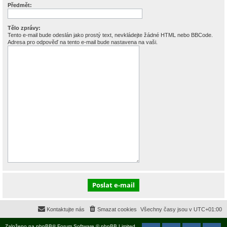
Předmět:
Tělo zprávy:
Tento e-mail bude odeslán jako prostý text, nevkládejte žádné HTML nebo BBCode.
Adresa pro odpověď na tento e-mail bude nastavena na vaši.
Kontaktujte nás
Smazat cookies
Všechny časy jsou v
UTC+01:00
Založeno na
phpBB
® Forum Software © phpBB Limited