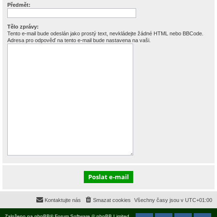
Předmět:
Tělo zprávy:
Tento e-mail bude odeslán jako prostý text, nevkládejte žádné HTML nebo BBCode.
Adresa pro odpověď na tento e-mail bude nastavena na vaši.
Kontaktujte nás
Smazat cookies
Všechny časy jsou v
UTC+01:00
Založeno na
phpBB
® Forum Software © phpBB Limited