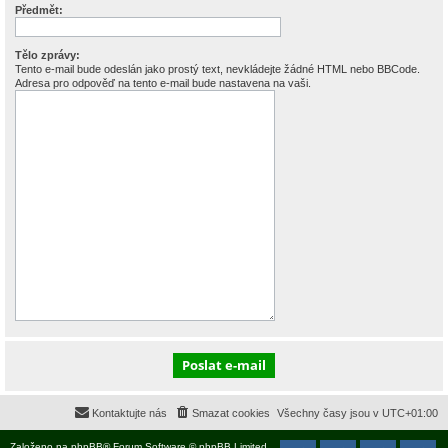
Předmět:
Tělo zprávy:
Tento e-mail bude odeslán jako prostý text, nevkládejte žádné HTML nebo BBCode.
Adresa pro odpověď na tento e-mail bude nastavena na vaši.
Kontaktujte nás
Smazat cookies
Všechny časy jsou v
UTC+01:00
Založeno na
phpBB
® Forum Software © phpBB Limited