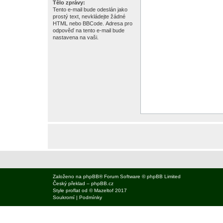
Tělo zprávy:
Tento e-mail bude odeslán jako
prostý text, nevkládejte žádné
HTML nebo BBCode. Adresa pro
odpověď na tento e-mail bude
nastavena na vaši.
Založeno na
phpBB
® Forum Software © phpBB Limited
Český překlad –
phpBB.cz
Style
proflat
od ©
Mazeltof
2017
Soukromí
|
Podmínky