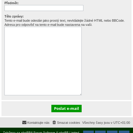
Předmět:
Tělo zprávy:
Tento e-mail bude odeslán jako prostý text, nevkládejte žádné HTML nebo BBCode.
Adresa pro odpověď na tento e-mail bude nastavena na vaši.
Kontaktujte nás
Smazat cookies
Všechny časy jsou v
UTC+01:00
Založeno na
phpBB
® Forum Software © phpBB Limited