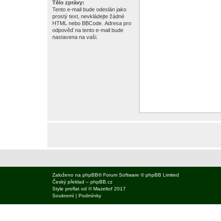
Tělo zprávy:
Tento e-mail bude odeslán jako
prostý text, nevkládejte žádné
HTML nebo BBCode. Adresa pro
odpověď na tento e-mail bude
nastavena na vaši.
Založeno na
phpBB
® Forum Software © phpBB Limited
Český překlad –
phpBB.cz
Style
proflat
od ©
Mazeltof
2017
Soukromí
|
Podmínky