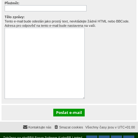
Předmět:
Tělo zprávy:
Tento e-mail bude odeslán jako prostý text, nevkládejte žádné HTML nebo BBCode.
Adresa pro odpověď na tento e-mail bude nastavena na vaši.
Kontaktujte nás
Smazat cookies
Všechny časy jsou v
UTC+01:00
Založeno na
phpBB
® Forum Software © phpBB Limited