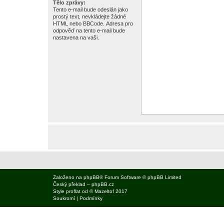
Tělo zprávy:
Tento e-mail bude odeslán jako
prostý text, nevkládejte žádné
HTML nebo BBCode. Adresa pro
odpověď na tento e-mail bude
nastavena na vaši.
Založeno na
phpBB
® Forum Software © phpBB Limited
Český překlad –
phpBB.cz
Style
proflat
od ©
Mazeltof
2017
Soukromí
|
Podmínky