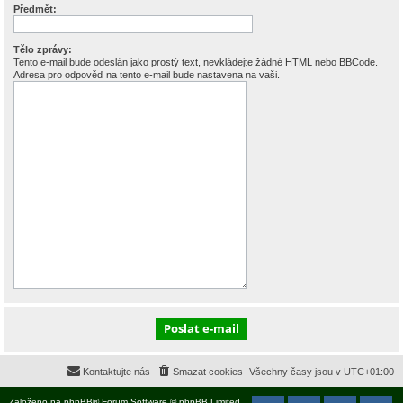
Předmět:
Tělo zprávy:
Tento e-mail bude odeslán jako prostý text, nevkládejte žádné HTML nebo BBCode.
Adresa pro odpověď na tento e-mail bude nastavena na vaši.
Kontaktujte nás
Smazat cookies
Všechny časy jsou v
UTC+01:00
Založeno na
phpBB
® Forum Software © phpBB Limited