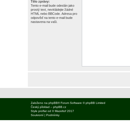
Tělo zprávy:
Tento e-mail bude odeslán jako
prostý text, nevkládejte žádné
HTML nebo BBCode. Adresa pro
odpověď na tento e-mail bude
nastavena na vaši.
Založeno na
phpBB
® Forum Software © phpBB Limited
Český překlad –
phpBB.cz
Style
proflat
od ©
Mazeltof
2017
Soukromí
|
Podmínky