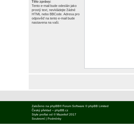
Tělo zprávy:
Tento e-mail bude odeslán jako
prostý text, nevkládejte žádné
HTML nebo BBCode. Adresa pro
odpověď na tento e-mail bude
nastavena na vaši.
Založeno na
phpBB
® Forum Software © phpBB Limited
Český překlad –
phpBB.cz
Style
proflat
od ©
Mazeltof
2017
Soukromí
|
Podmínky