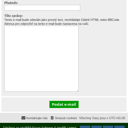
Předmět:
Tělo zprávy:
Tento e-mail bude odeslán jako prostý text, nevkládejte žádné HTML nebo BBCode.
Adresa pro odpověď na tento e-mail bude nastavena na vaši.
Kontaktujte nás
Smazat cookies
Všechny časy jsou v
UTC+01:00
Založeno na
phpBB
® Forum Software © phpBB Limited