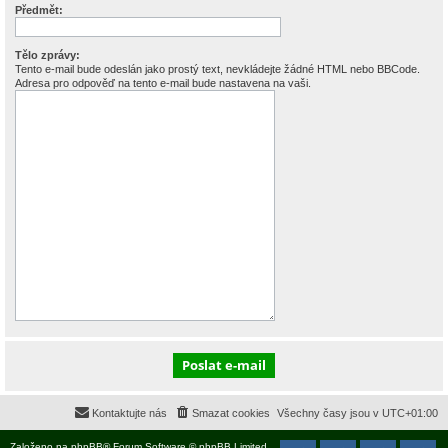
Předmět:
Tělo zprávy:
Tento e-mail bude odeslán jako prostý text, nevkládejte žádné HTML nebo BBCode.
Adresa pro odpověď na tento e-mail bude nastavena na vaši.
Kontaktujte nás
Smazat cookies
Všechny časy jsou v
UTC+01:00
Založeno na
phpBB
® Forum Software © phpBB Limited