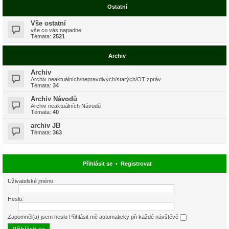
Ostatní
Vše ostatní
vše co vás napadne
Témata:
2521
Archiv
Archiv
Archiv neaktuálních/nepravdivých/starých/OT zpráv
Témata:
34
Archiv Návodů
Archiv neaktuálních Návodů
Témata:
40
archiv JB
Témata:
363
Přihlásit se
•
Registrovat
Uživatelské jméno:
Heslo:
Zapomněl(a) jsem heslo
Přihlásit mě automaticky při každé návštěvě