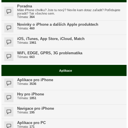
Poradna
Máte iPhone chvilku? Jste tu nový? Nevíte kam dotaz zařadit? Potřebujete
poradit? Tak všechno sem.
Témata:
364
Novinky o iPhone a dalších Apple produktech
Témata:
460
iOS, iTunes, App Store, iCloud, Match
Témata:
1961
WiFi, EDGE, GPRS, 3G problematika
Témata:
663
Aplikace
Aplikace pro iPhone
Témata:
3536
Hry pro iPhone
Témata:
1851
Navigace pro iPhone
Témata:
195
Aplikace pro PC
Témata:
171