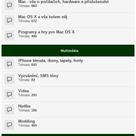
Mac - vše o počítačích, hardware a příslušenství
Témata:
863
Mac OS X a vše kolem něj
Témata:
672
Programy a hry pro Mac OS X
Témata:
480
Multimédia
iPhone témata, ikony, tapety, fonty
Témata:
693
Vyzvánění, SMS tóny
Témata:
83
Videa
Témata:
203
Hudba
Témata:
156
Modding
Témata:
404