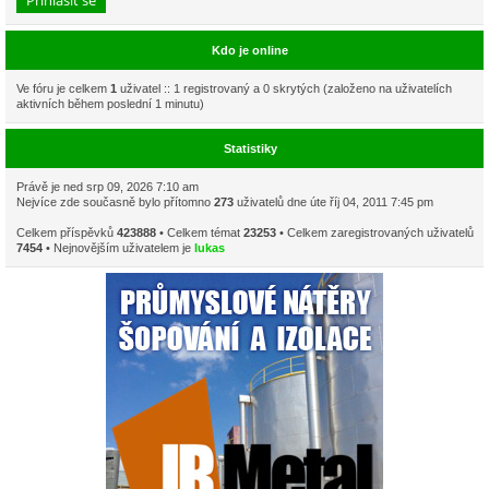
Kdo je online
Ve fóru je celkem
1
uživatel :: 1 registrovaný a 0 skrytých (založeno na uživatelích
aktivních během poslední 1 minutu)
Statistiky
Právě je ned srp 09, 2026 7:10 am
Nejvíce zde současně bylo přítomno
273
uživatelů dne úte říj 04, 2011 7:45 pm
Celkem příspěvků
423888
• Celkem témat
23253
• Celkem zaregistrovaných uživatelů
7454
• Nejnovějším uživatelem je
lukas