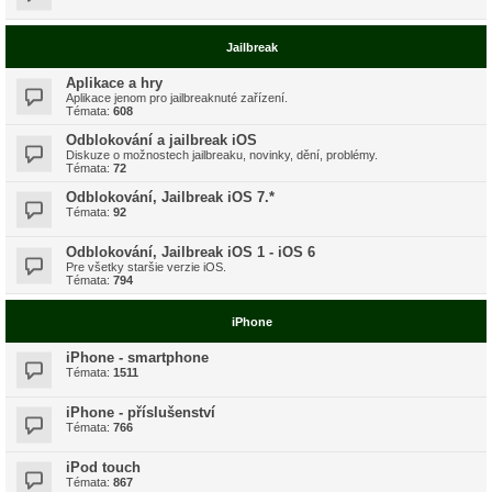
Jailbreak
Aplikace a hry
Aplikace jenom pro jailbreaknuté zařízení.
Témata:
608
Odblokování a jailbreak iOS
Diskuze o možnostech jailbreaku, novinky, dění, problémy.
Témata:
72
Odblokování, Jailbreak iOS 7.*
Témata:
92
Odblokování, Jailbreak iOS 1 - iOS 6
Pre všetky staršie verzie iOS.
Témata:
794
iPhone
iPhone - smartphone
Témata:
1511
iPhone - příslušenství
Témata:
766
iPod touch
Témata:
867