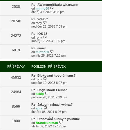
s
i
l
Re: AW nenotifikuju whatsapp
t
2538
e
Z
od
mirmo80
p
d
o
čtv říj 30, 2025 3:03 pm
o
n
b
s
í
r
l
Re: WWDC
20748
p
a
Z
e
od
rony
ř
z
o
d
ned čer 22, 2025 7:09 pm
í
i
b
n
s
t
r
í
Re: iOS 18
24272
p
p
a
p
Z
od
rony
ě
o
z
ř
o
sob říj 12, 2024 1:35 pm
v
s
i
í
b
e
l
t
s
r
Re: email
k
e
6819
p
p
a
Z
od
mirmo80
d
o
ě
z
o
pon lis 28, 2022 7:15 pm
n
s
v
i
b
í
l
e
t
r
p
e
k
p
a
PŘÍSPĚVKY
POSLEDNÍ PŘÍSPĚVEK
ř
d
o
z
í
n
s
i
s
í
l
Re: Blokování hovorů i sms?
t
45932
p
p
e
Z
od
rony
p
ě
ř
d
o
sob čer 10, 2023 8:07 pm
o
v
í
n
b
s
e
s
í
r
l
Re: Doge Moon Launch
k
24984
p
p
a
Z
e
od
sekip
ě
ř
z
o
d
pát kvě 28, 2021 2:39 pm
v
í
i
b
n
e
s
t
r
í
Re: Jakou navigaci vybrat?
k
8566
p
p
a
p
Z
od
sprs
ě
o
z
ř
o
čtv črc 08, 2021 6:06 pm
v
s
i
í
b
e
l
t
s
r
Re: Stahování hudby z youtube
k
e
1800
p
p
a
Z
od
BrantKuhlman
d
o
ě
z
o
stř lis 09, 2022 12:17 pm
n
s
v
i
b