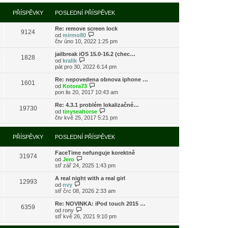
í
l
e
t
r
p
e
k
p
a
PŘÍSPĚVKY
POSLEDNÍ PŘÍSPĚVEK
ř
d
o
z
í
n
s
i
s
í
l
Re: remove screen lock
t
9124
p
p
e
Z
od
mirmo80
p
ě
ř
d
o
čtv úno 10, 2022 1:25 pm
o
v
í
n
b
s
e
s
í
r
l
jailbreak iOS 15.0-16.2 (chec…
k
1828
p
p
a
Z
e
od
kralik
ě
ř
z
o
d
pát pro 30, 2022 6:14 pm
v
í
i
b
n
e
s
t
r
í
Re: nepovedena obnova iphone …
k
1601
p
p
a
p
Z
od
Kotora73
ě
o
z
ř
o
pon lis 20, 2017 10:43 am
v
s
i
í
b
e
l
t
s
r
Re: 4.3.1 problém lokalizačné…
k
e
19730
p
p
a
Z
od
tinyseahorse
d
o
ě
z
o
čtv kvě 25, 2017 5:21 pm
n
s
v
i
b
í
l
e
t
r
p
e
k
p
a
PŘÍSPĚVKY
POSLEDNÍ PŘÍSPĚVEK
ř
d
o
z
í
n
s
i
s
í
l
FaceTime nefunguje korektně
t
31974
p
p
Z
e
od
Jero
p
ě
ř
o
d
stř zář 24, 2025 1:43 pm
o
v
í
b
n
s
e
s
r
í
l
A real night with a real girl
k
12993
p
a
p
Z
e
od
nvy
ě
z
ř
o
d
stř črc 08, 2026 2:33 am
v
i
í
b
n
e
t
s
r
í
Re: NOVINKA: iPod touch 2015 …
k
6359
p
p
a
p
Z
od
rony
o
ě
z
ř
o
stř kvě 26, 2021 9:10 pm
s
v
i
í
b
l
e
t
s
r