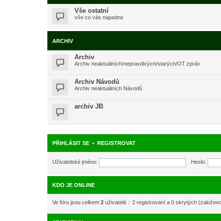
Vše ostatní
vše co vás napadne
ARCHIV
Archiv
Archiv neaktuálních/nepravdivých/starých/OT zpráv
Archiv Návodů
Archiv neaktuálních Návodů
archiv JB
PŘIHLÁSIT SE
•
REGISTROVAT
Uživatelské jméno:
Heslo:
KDO JE ONLINE
Ve fóru jsou celkem
2
uživatelé :: 2 registrovaní a 0 skrytých (založen