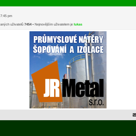
1 7:45 pm
vaných uživatelů
7454
• Nejnovějším uživatelem je
lukas