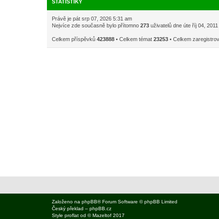
STATISTIKY
Právě je pát srp 07, 2026 5:31 am
Nejvíce zde současně bylo přítomno
273
uživatelů dne úte říj 04, 201
Celkem příspěvků
423888
• Celkem témat
23253
• Celkem zaregistro
Založeno na
phpBB
® Forum Software © phpBB Limited
Český překlad –
phpBB.cz
Style
proflat
od ©
Mazeltof
2017