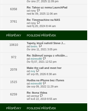
o
čtv úno 27, 2025 11:09 pm
ě
o
ř
b
v
s
í
r
e
l
Re: Tahoe uz nema LaunchPad
s
6358
a
k
e
Z
od
rony
p
z
d
o
ned lis 09, 2025 11:06 am
ě
i
n
b
v
t
í
r
e
Re: Timemachine na NAS
3761
p
p
a
Z
k
od
rony
o
ř
z
o
ned říj 20, 2024 8:44 am
s
í
i
b
l
s
t
r
e
p
p
a
PŘÍSPĚVKY
POSLEDNÍ PŘÍSPĚVEK
d
ě
o
z
n
v
s
i
í
e
l
Tapety, ktoré nafotil Steve J…
t
10610
p
k
e
Z
od
bedo.
p
ř
d
o
čtv úno 11, 2021 3:05 pm
o
í
n
b
s
s
í
r
l
Re: Stáhnutí songu z oficiáln…
972
p
p
a
e
Z
od
mirmo80
ě
ř
z
d
o
čtv říj 07, 2021 12:52 pm
v
í
i
n
b
e
s
t
í
r
Make the call and meet her
k
2078
p
p
p
a
Z
od
nvy
ě
o
ř
z
o
stř srp 05, 2026 8:38 am
v
s
í
i
b
e
l
s
t
r
Hudba na iPhone bez iTunes
k
e
1515
p
p
a
Z
od
mirmo80
d
ě
o
z
o
úte srp 09, 2022 11:29 am
n
v
s
i
b
í
e
l
t
r
Re: Ikona Videa
p
k
e
6259
p
a
Z
od
vermut
ř
d
o
z
o
stř kvě 22, 2019 8:55 am
í
n
s
i
b
s
í
l
t
r
p
p
e
p
a
PŘÍSPĚVKY
POSLEDNÍ PŘÍSPĚVEK
ě
ř
d
o
z