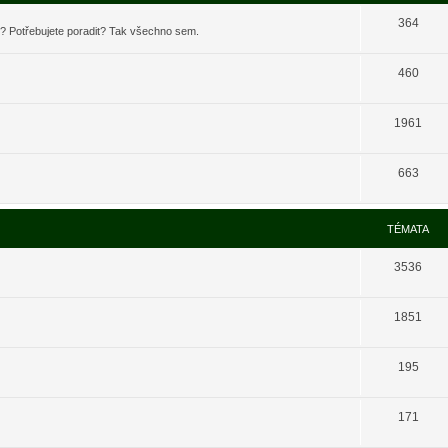
364
t? Potřebujete poradit? Tak všechno sem.
460
1961
663
TÉMATA
3536
1851
195
171