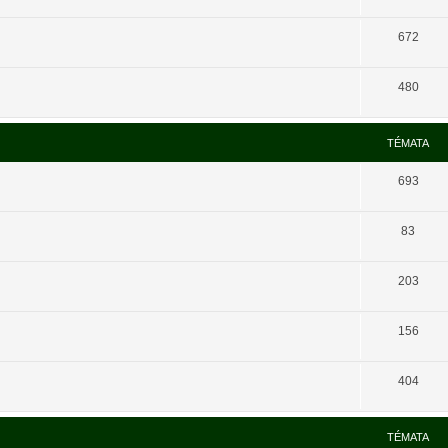
672
480
TÉMATA
693
83
203
156
404
TÉMATA