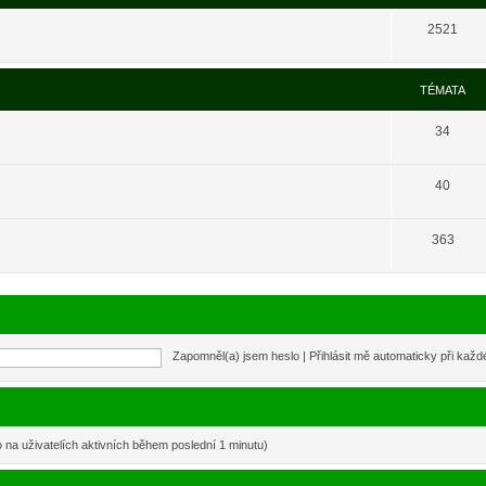
2521
TÉMATA
34
40
363
Zapomněl(a) jsem heslo
|
Přihlásit mě automaticky při kaž
o na uživatelích aktivních během poslední 1 minutu)