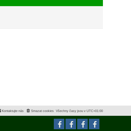
e
s
k
p
ě
v
e
k
Kontaktujte nás
Smazat cookies
Všechny časy jsou v
UTC+01:00