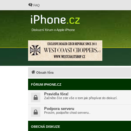
FAQ
Diskuzní fórum o Apple iPhone
Obsah fóra
FÓRUM IPHONE.CZ
Pravidla fóra!
Začněte číst zde vše o tom jak přispívat do diskuzí.
Podpora serveru
Prosím, podpořte chod serveru..
OBECNÁ DISKUZE