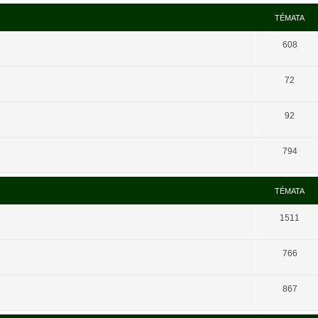
TÉMATA
608
72
92
794
TÉMATA
1511
766
867