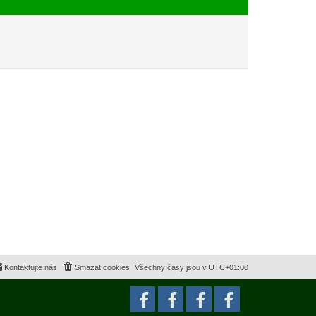
e
s
k
p
ě
v
e
k
Kontaktujte nás
Smazat cookies
Všechny časy jsou v
UTC+01:00