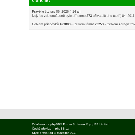
STATISTIKY
Právě je čtv srp 06, 2026 4:14 am
Nejvíce zde současně bylo přítomno
273
uživatelů dne úte říj 04, 201
Celkem příspěvků
423888
• Celkem témat
23253
• Celkem zaregistro
Založeno na
phpBB
® Forum Software © phpBB Limited
Český překlad –
phpBB.cz
Style
proflat
od ©
Mazeltof
2017