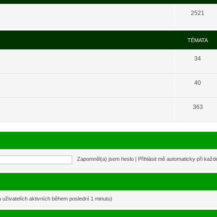
2521
TÉMATA
34
40
363
Zapomněl(a) jsem heslo
|
Přihlásit mě automaticky při kaž
a uživatelích aktivních během poslední 1 minutu)