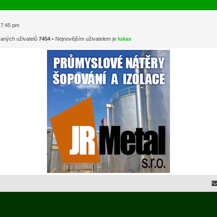
1 7:45 pm
vaných uživatelů
7454
• Nejnovějším uživatelem je
lukas