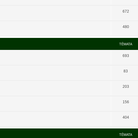
672
480
TÉMATA
693
83
203
156
404
TÉMATA