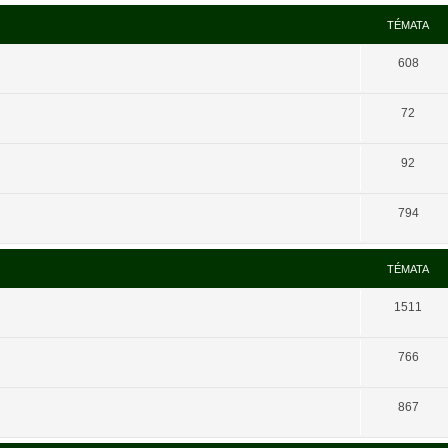
TÉMATA
608
72
92
794
TÉMATA
1511
766
867