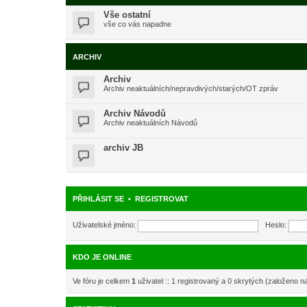
Vše ostatní
vše co vás napadne
ARCHIV
Archiv
Archiv neaktuálních/nepravdivých/starých/OT zpráv
Archiv Návodů
Archiv neaktuálních Návodů
archiv JB
PŘIHLÁSIT SE
•
REGISTROVAT
Uživatelské jméno:
Heslo:
KDO JE ONLINE
Ve fóru je celkem
1
uživatel :: 1 registrovaný a 0 skrytých (založeno n