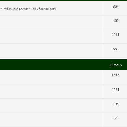
364
t? Potřebujete poradit? Tak všechno sem.
460
1961
663
TÉMATA
3536
1851
195
171