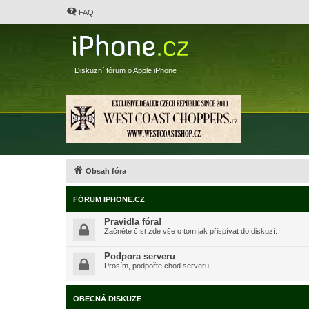
FAQ
Diskuzní fórum o Apple iPhone
Obsah fóra
FÓRUM IPHONE.CZ
Pravidla fóra!
Začněte číst zde vše o tom jak přispívat do diskuzí.
Podpora serveru
Prosím, podpořte chod serveru..
OBECNÁ DISKUZE