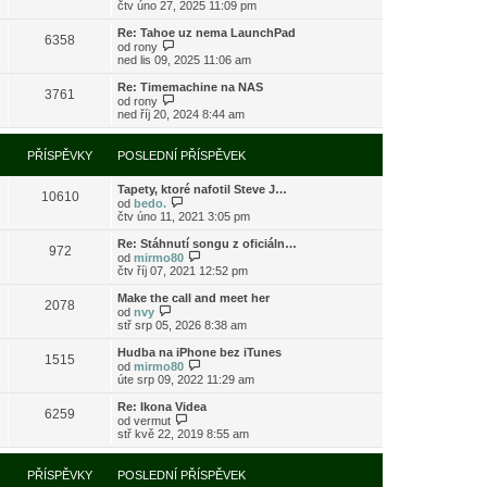
o
čtv úno 27, 2025 11:09 pm
ě
o
ř
b
v
s
í
r
e
l
Re: Tahoe uz nema LaunchPad
s
6358
a
k
e
Z
od
rony
p
z
d
o
ned lis 09, 2025 11:06 am
ě
i
n
b
v
t
í
r
e
Re: Timemachine na NAS
3761
p
p
a
Z
k
od
rony
o
ř
z
o
ned říj 20, 2024 8:44 am
s
í
i
b
l
s
t
r
e
p
p
a
PŘÍSPĚVKY
POSLEDNÍ PŘÍSPĚVEK
d
ě
o
z
n
v
s
i
í
e
l
Tapety, ktoré nafotil Steve J…
t
10610
p
k
e
Z
od
bedo.
p
ř
d
o
čtv úno 11, 2021 3:05 pm
o
í
n
b
s
s
í
r
l
Re: Stáhnutí songu z oficiáln…
972
p
p
a
e
Z
od
mirmo80
ě
ř
z
d
o
čtv říj 07, 2021 12:52 pm
v
í
i
n
b
e
s
t
í
r
Make the call and meet her
k
2078
p
p
p
a
Z
od
nvy
ě
o
ř
z
o
stř srp 05, 2026 8:38 am
v
s
í
i
b
e
l
s
t
r
Hudba na iPhone bez iTunes
k
e
1515
p
p
a
Z
od
mirmo80
d
ě
o
z
o
úte srp 09, 2022 11:29 am
n
v
s
i
b
í
e
l
t
r
Re: Ikona Videa
p
k
e
6259
p
a
Z
od
vermut
ř
d
o
z
o
stř kvě 22, 2019 8:55 am
í
n
s
i
b
s
í
l
t
r
p
p
e
p
a
PŘÍSPĚVKY
POSLEDNÍ PŘÍSPĚVEK
ě
ř
d
o
z