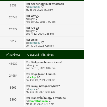
s
i
l
Re: AW nenotifikuju whatsapp
t
2538
e
Z
od
mirmo80
p
d
o
čtv říj 30, 2025 3:03 pm
o
n
b
s
í
r
l
Re: WWDC
20748
p
a
Z
e
od
rony
ř
z
o
d
ned čer 22, 2025 7:09 pm
í
i
b
n
s
t
r
í
Re: iOS 18
24272
p
p
a
p
Z
od
rony
ě
o
z
ř
o
sob říj 12, 2024 1:35 pm
v
s
i
í
b
e
l
t
s
r
Re: email
k
e
6819
p
p
a
Z
od
mirmo80
d
o
ě
z
o
pon lis 28, 2022 7:15 pm
n
s
v
i
b
í
l
e
t
r
p
e
k
p
a
PŘÍSPĚVKY
POSLEDNÍ PŘÍSPĚVEK
ř
d
o
z
í
n
s
i
s
í
l
Re: Blokování hovorů i sms?
t
45932
p
p
e
Z
od
rony
p
ě
ř
d
o
sob čer 10, 2023 8:07 pm
o
v
í
n
b
s
e
s
í
r
l
Re: Doge Moon Launch
k
24984
p
p
a
Z
e
od
sekip
ě
ř
z
o
d
pát kvě 28, 2021 2:39 pm
v
í
i
b
n
e
s
t
r
í
Re: Jakou navigaci vybrat?
k
8566
p
p
a
p
Z
od
sprs
ě
o
z
ř
o
čtv črc 08, 2021 6:06 pm
v
s
i
í
b
e
l
t
s
r
Re: Stahování hudby z youtube
k
e
1800
p
p
a
Z
od
BrantKuhlman
d
o
ě
z
o
stř lis 09, 2022 12:17 pm
n
s
v
i
b