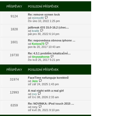
í
l
e
t
r
p
e
k
p
a
PŘÍSPĚVKY
POSLEDNÍ PŘÍSPĚVEK
ř
d
o
z
í
n
s
i
s
í
l
Re: remove screen lock
t
9124
p
p
e
Z
od
mirmo80
p
ě
ř
d
o
čtv úno 10, 2022 1:25 pm
o
v
í
n
b
s
e
s
í
r
l
jailbreak iOS 15.0-16.2 (chec…
k
1828
p
p
a
Z
e
od
kralik
ě
ř
z
o
d
pát pro 30, 2022 6:14 pm
v
í
i
b
n
e
s
t
r
í
Re: nepovedena obnova iphone …
k
1601
p
p
a
p
Z
od
Kotora73
ě
o
z
ř
o
pon lis 20, 2017 10:43 am
v
s
i
í
b
e
l
t
s
r
Re: 4.3.1 problém lokalizačné…
k
e
19730
p
p
a
Z
od
tinyseahorse
d
o
ě
z
o
čtv kvě 25, 2017 5:21 pm
n
s
v
i
b
í
l
e
t
r
p
e
k
p
a
PŘÍSPĚVKY
POSLEDNÍ PŘÍSPĚVEK
ř
d
o
z
í
n
s
i
s
í
l
FaceTime nefunguje korektně
t
31974
p
p
Z
e
od
Jero
p
ě
ř
o
d
stř zář 24, 2025 1:43 pm
o
v
í
b
n
s
e
s
r
í
l
A real night with a real girl
k
12993
p
a
p
Z
e
od
nvy
ě
z
ř
o
d
stř črc 08, 2026 2:33 am
v
i
í
b
n
e
t
s
r
í
Re: NOVINKA: iPod touch 2015 …
k
6359
p
p
a
p
Z
od
rony
o
ě
z
ř
o
stř kvě 26, 2021 9:10 pm
s
v
i
í
b
l
e
t
s
r