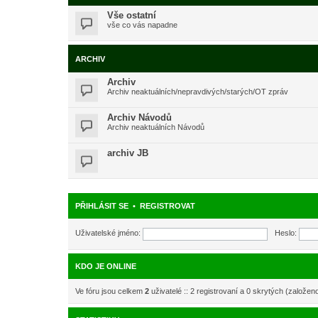
Vše ostatní
vše co vás napadne
ARCHIV
Archiv
Archiv neaktuálních/nepravdivých/starých/OT zpráv
Archiv Návodů
Archiv neaktuálních Návodů
archiv JB
PŘIHLÁSIT SE
•
REGISTROVAT
Uživatelské jméno:
Heslo:
KDO JE ONLINE
Ve fóru jsou celkem
2
uživatelé :: 2 registrovaní a 0 skrytých (založen