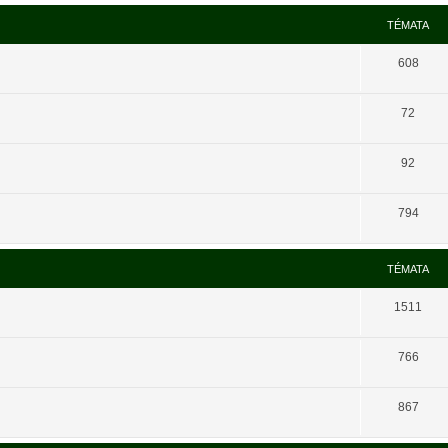
TÉMATA
608
72
92
794
TÉMATA
1511
766
867