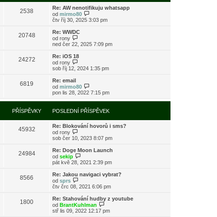
s
i
l
Re: AW nenotifikuju whatsapp
t
2538
e
Z
od
mirmo80
p
d
o
čtv říj 30, 2025 3:03 pm
o
n
b
s
í
r
l
Re: WWDC
20748
p
a
Z
e
od
rony
ř
z
o
d
ned čer 22, 2025 7:09 pm
í
i
b
n
s
t
r
í
Re: iOS 18
24272
p
p
a
p
Z
od
rony
ě
o
z
ř
o
sob říj 12, 2024 1:35 pm
v
s
i
í
b
e
l
t
s
r
Re: email
k
e
6819
p
p
a
Z
od
mirmo80
d
o
ě
z
o
pon lis 28, 2022 7:15 pm
n
s
v
i
b
í
l
e
t
r
p
e
k
p
a
PŘÍSPĚVKY
POSLEDNÍ PŘÍSPĚVEK
ř
d
o
z
í
n
s
i
s
í
l
Re: Blokování hovorů i sms?
t
45932
p
p
e
Z
od
rony
p
ě
ř
d
o
sob čer 10, 2023 8:07 pm
o
v
í
n
b
s
e
s
í
r
l
Re: Doge Moon Launch
k
24984
p
p
a
Z
e
od
sekip
ě
ř
z
o
d
pát kvě 28, 2021 2:39 pm
v
í
i
b
n
e
s
t
r
í
Re: Jakou navigaci vybrat?
k
8566
p
p
a
p
Z
od
sprs
ě
o
z
ř
o
čtv črc 08, 2021 6:06 pm
v
s
i
í
b
e
l
t
s
r
Re: Stahování hudby z youtube
k
e
1800
p
p
a
Z
od
BrantKuhlman
d
o
ě
z
o
stř lis 09, 2022 12:17 pm
n
s
v
i
b