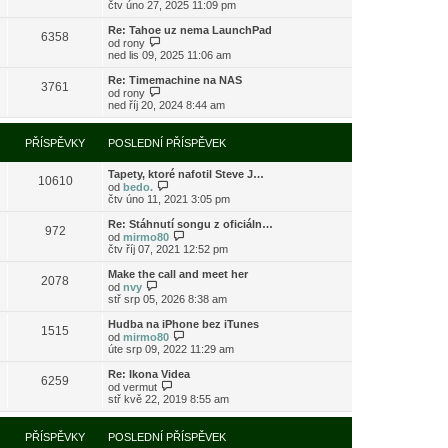
o
čtv úno 27, 2025 11:09 pm
ě
o
ř
b
v
s
í
r
e
l
Re: Tahoe uz nema LaunchPad
s
6358
a
k
e
Z
od
rony
p
z
d
o
ned lis 09, 2025 11:06 am
ě
i
n
b
v
t
í
r
e
Re: Timemachine na NAS
3761
p
p
a
Z
k
od
rony
o
ř
z
o
ned říj 20, 2024 8:44 am
s
í
i
b
l
s
t
r
e
p
p
a
PŘÍSPĚVKY
POSLEDNÍ PŘÍSPĚVEK
d
ě
o
z
n
v
s
i
í
e
l
Tapety, ktoré nafotil Steve J…
t
10610
p
k
e
Z
od
bedo.
p
ř
d
o
čtv úno 11, 2021 3:05 pm
o
í
n
b
s
s
í
r
l
Re: Stáhnutí songu z oficiáln…
972
p
p
a
e
Z
od
mirmo80
ě
ř
z
d
o
čtv říj 07, 2021 12:52 pm
v
í
i
n
b
e
s
t
í
r
Make the call and meet her
k
2078
p
p
p
a
Z
od
nvy
ě
o
ř
z
o
stř srp 05, 2026 8:38 am
v
s
í
i
b
e
l
s
t
r
Hudba na iPhone bez iTunes
k
e
1515
p
p
a
Z
od
mirmo80
d
ě
o
z
o
úte srp 09, 2022 11:29 am
n
v
s
i
b
í
e
l
t
r
Re: Ikona Videa
p
k
e
6259
p
a
Z
od
vermut
ř
d
o
z
o
stř kvě 22, 2019 8:55 am
í
n
s
i
b
s
í
l
t
r
p
p
e
p
a
PŘÍSPĚVKY
POSLEDNÍ PŘÍSPĚVEK
ě
ř
d
o
z