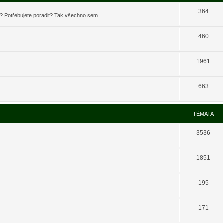
364
t? Potřebujete poradit? Tak všechno sem.
460
1961
663
TÉMATA
3536
1851
195
171