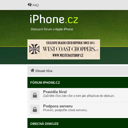
FAQ
Diskuzní fórum o Apple iPhone
Obsah fóra
FÓRUM IPHONE.CZ
Pravidla fóra!
Začněte číst zde vše o tom jak přispívat do diskuzí.
Podpora serveru
Prosím, podpořte chod serveru..
OBECNÁ DISKUZE