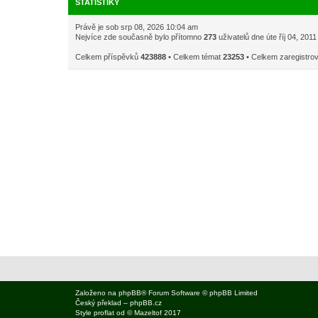
STATISTIKY
Právě je sob srp 08, 2026 10:04 am
Nejvíce zde současně bylo přítomno
273
uživatelů dne úte říj 04, 201
Celkem příspěvků
423888
• Celkem témat
23253
• Celkem zaregistro
Založeno na
phpBB
® Forum Software © phpBB Limited
Český překlad –
phpBB.cz
Style
proflat
od ©
Mazeltof
2017