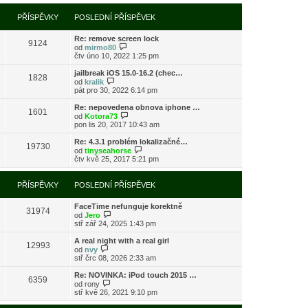
í
l
e
t
r
p
e
k
p
a
PŘÍSPĚVKY
POSLEDNÍ PŘÍSPĚVEK
ř
d
o
z
í
n
s
i
s
í
l
Re: remove screen lock
t
9124
p
p
e
Z
od
mirmo80
p
ě
ř
d
o
čtv úno 10, 2022 1:25 pm
o
v
í
n
b
s
e
s
í
r
l
jailbreak iOS 15.0-16.2 (chec…
k
1828
p
p
a
Z
e
od
kralik
ě
ř
z
o
d
pát pro 30, 2022 6:14 pm
v
í
i
b
n
e
s
t
r
í
Re: nepovedena obnova iphone …
k
1601
p
p
a
p
Z
od
Kotora73
ě
o
z
ř
o
pon lis 20, 2017 10:43 am
v
s
i
í
b
e
l
t
s
r
Re: 4.3.1 problém lokalizačné…
k
e
19730
p
p
a
Z
od
tinyseahorse
d
o
ě
z
o
čtv kvě 25, 2017 5:21 pm
n
s
v
i
b
í
l
e
t
r
p
e
k
p
a
PŘÍSPĚVKY
POSLEDNÍ PŘÍSPĚVEK
ř
d
o
z
í
n
s
i
s
í
l
FaceTime nefunguje korektně
t
31974
p
p
Z
e
od
Jero
p
ě
ř
o
d
stř zář 24, 2025 1:43 pm
o
v
í
b
n
s
e
s
r
í
l
A real night with a real girl
k
12993
p
a
p
Z
e
od
nvy
ě
z
ř
o
d
stř črc 08, 2026 2:33 am
v
i
í
b
n
e
t
s
r
í
Re: NOVINKA: iPod touch 2015 …
k
6359
p
p
a
p
Z
od
rony
o
ě
z
ř
o
stř kvě 26, 2021 9:10 pm
s
v
i
í
b
l
e
t
s
r