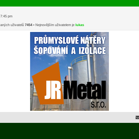
1 7:45 pm
vaných uživatelů
7454
• Nejnovějším uživatelem je
lukas