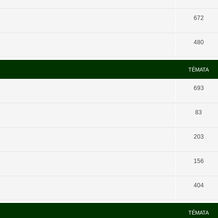
672
480
TÉMATA
693
83
203
156
404
TÉMATA