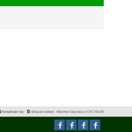
e
s
k
p
ě
v
e
k
Kontaktujte nás
Smazat cookies
Všechny časy jsou v
UTC+01:00