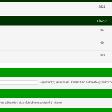
2521
TÉMATA
34
40
363
Zapomněl(a) jsem heslo
|
Přihlásit mě automaticky při kaž
o na uživatelích aktivních během poslední 1 minutu)