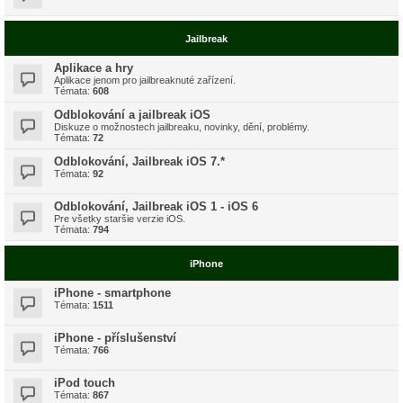
Jailbreak
Aplikace a hry
Aplikace jenom pro jailbreaknuté zařízení.
Témata:
608
Odblokování a jailbreak iOS
Diskuze o možnostech jailbreaku, novinky, dění, problémy.
Témata:
72
Odblokování, Jailbreak iOS 7.*
Témata:
92
Odblokování, Jailbreak iOS 1 - iOS 6
Pre všetky staršie verzie iOS.
Témata:
794
iPhone
iPhone - smartphone
Témata:
1511
iPhone - příslušenství
Témata:
766
iPod touch
Témata:
867