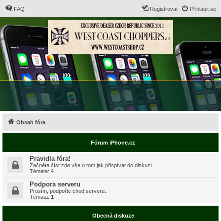
FAQ
Registrovat
Přihlásit se
Obsah fóra
Fórum iPhone.cz
Pravidla fóra!
Začněte číst zde vše o tom jak přispívat do diskuzí.
Témata:
4
Podpora serveru
Prosím, podpořte chod serveru..
Témata:
1
Obecná diskuze