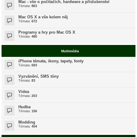
Mac - vše o počítačích, hardware a příslušenství
Témata:
863
Mac OS X a vše kolem něj
Témata:
672
Programy a hry pro Mac OS X
Témata:
480
Multimédia
iPhone témata, ikony, tapety, fonty
Témata:
693
Vyzvánění, SMS tóny
Témata:
83
Videa
Témata:
203
Hudba
Témata:
156
Modding
Témata:
404