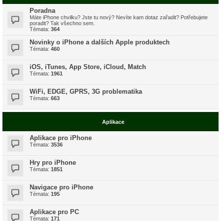
Poradna
Máte iPhone chvilku? Jste tu nový? Nevíte kam dotaz zařadit? Potřebujete
poradit? Tak všechno sem.
Témata:
364
Novinky o iPhone a dalších Apple produktech
Témata:
460
iOS, iTunes, App Store, iCloud, Match
Témata:
1961
WiFi, EDGE, GPRS, 3G problematika
Témata:
663
Aplikace
Aplikace pro iPhone
Témata:
3536
Hry pro iPhone
Témata:
1851
Navigace pro iPhone
Témata:
195
Aplikace pro PC
Témata:
171