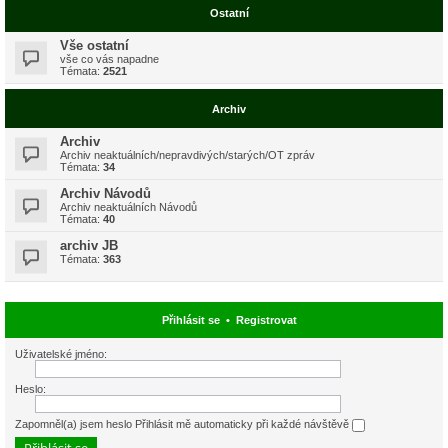
Ostatní
Vše ostatní
vše co vás napadne
Témata:
2521
Archiv
Archiv
Archiv neaktuálních/nepravdivých/starých/OT zpráv
Témata:
34
Archiv Návodů
Archiv neaktuálních Návodů
Témata:
40
archiv JB
Témata:
363
Přihlásit se
•
Registrovat
Uživatelské jméno:
Heslo:
Zapomněl(a) jsem heslo
Přihlásit mě automaticky při každé návštěvě