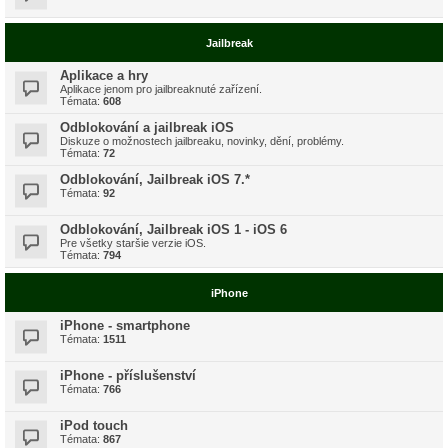
Jailbreak
Aplikace a hry
Aplikace jenom pro jailbreaknuté zařízení.
Témata:
608
Odblokování a jailbreak iOS
Diskuze o možnostech jailbreaku, novinky, dění, problémy.
Témata:
72
Odblokování, Jailbreak iOS 7.*
Témata:
92
Odblokování, Jailbreak iOS 1 - iOS 6
Pre všetky staršie verzie iOS.
Témata:
794
iPhone
iPhone - smartphone
Témata:
1511
iPhone - příslušenství
Témata:
766
iPod touch
Témata:
867