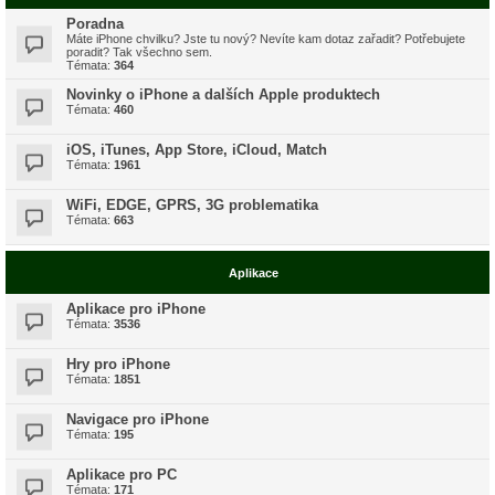
Poradna
Máte iPhone chvilku? Jste tu nový? Nevíte kam dotaz zařadit? Potřebujete
poradit? Tak všechno sem.
Témata:
364
Novinky o iPhone a dalších Apple produktech
Témata:
460
iOS, iTunes, App Store, iCloud, Match
Témata:
1961
WiFi, EDGE, GPRS, 3G problematika
Témata:
663
Aplikace
Aplikace pro iPhone
Témata:
3536
Hry pro iPhone
Témata:
1851
Navigace pro iPhone
Témata:
195
Aplikace pro PC
Témata:
171