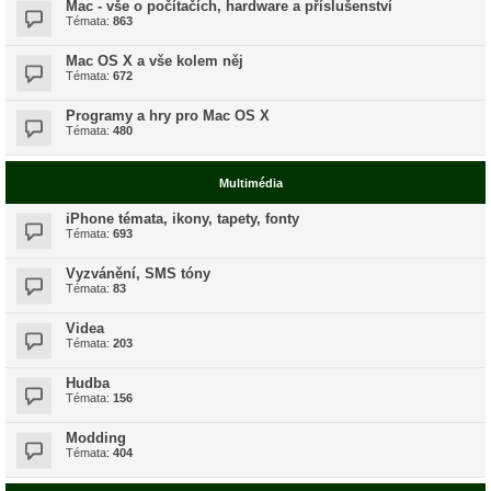
Mac - vše o počítačích, hardware a příslušenství
Témata:
863
Mac OS X a vše kolem něj
Témata:
672
Programy a hry pro Mac OS X
Témata:
480
Multimédia
iPhone témata, ikony, tapety, fonty
Témata:
693
Vyzvánění, SMS tóny
Témata:
83
Videa
Témata:
203
Hudba
Témata:
156
Modding
Témata:
404