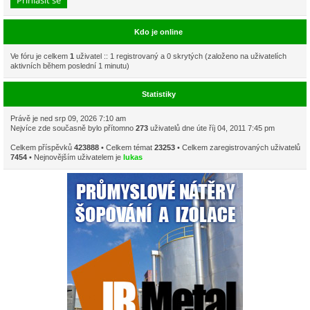
Kdo je online
Ve fóru je celkem
1
uživatel :: 1 registrovaný a 0 skrytých (založeno na uživatelích
aktivních během poslední 1 minutu)
Statistiky
Právě je ned srp 09, 2026 7:10 am
Nejvíce zde současně bylo přítomno
273
uživatelů dne úte říj 04, 2011 7:45 pm
Celkem příspěvků
423888
• Celkem témat
23253
• Celkem zaregistrovaných uživatelů
7454
• Nejnovějším uživatelem je
lukas