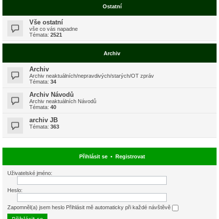
Ostatní
Vše ostatní
vše co vás napadne
Témata:
2521
Archiv
Archiv
Archiv neaktuálních/nepravdivých/starých/OT zpráv
Témata:
34
Archiv Návodů
Archiv neaktuálních Návodů
Témata:
40
archiv JB
Témata:
363
Přihlásit se
•
Registrovat
Uživatelské jméno:
Heslo:
Zapomněl(a) jsem heslo
Přihlásit mě automaticky při každé návštěvě