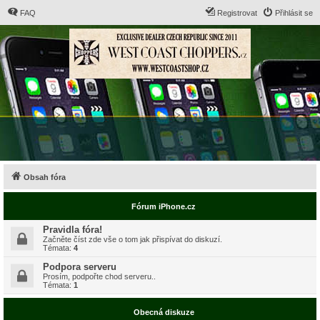
FAQ
Registrovat
Přihlásit se
Obsah fóra
Fórum iPhone.cz
Pravidla fóra!
Začněte číst zde vše o tom jak přispívat do diskuzí.
Témata:
4
Podpora serveru
Prosím, podpořte chod serveru..
Témata:
1
Obecná diskuze