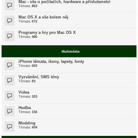
Mac - vše o počítačích, hardware a příslušenství
Témata:
863
Mac OS X a vše kolem něj
Témata:
672
Programy a hry pro Mac OS X
Témata:
480
Multimédia
iPhone témata, ikony, tapety, fonty
Témata:
693
Vyzvánění, SMS tóny
Témata:
83
Videa
Témata:
203
Hudba
Témata:
156
Modding
Témata:
404