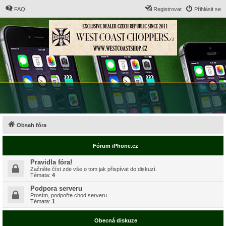
FAQ
Registrovat
Přihlásit se
Obsah fóra
Fórum iPhone.cz
Pravidla fóra!
Začněte číst zde vše o tom jak přispívat do diskuzí.
Témata:
4
Podpora serveru
Prosím, podpořte chod serveru..
Témata:
1
Obecná diskuze