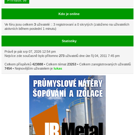
Kdo je online
Ve fóru jsou celkem
3
uživatelé :: 3 registrovaní a 0 skrytých (založeno na uživatelích
aktivních během poslední 1 minutu)
Statistiky
Právě je pát srp 07, 2026 12:54 pm
Nejvíce zde současně bylo přítomno
273
uživatelů dne úte říj 04, 2011 7:45 pm
Celkem příspěvků
423888
• Celkem témat
23253
• Celkem zaregistrovaných uživatelů
7454
• Nejnovějším uživatelem je
lukas