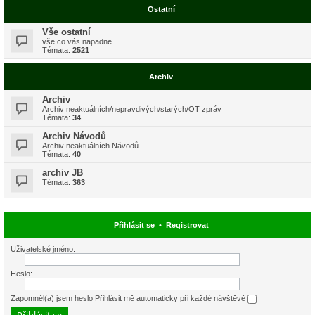
Ostatní
Vše ostatní
vše co vás napadne
Témata:
2521
Archiv
Archiv
Archiv neaktuálních/nepravdivých/starých/OT zpráv
Témata:
34
Archiv Návodů
Archiv neaktuálních Návodů
Témata:
40
archiv JB
Témata:
363
Přihlásit se
•
Registrovat
Uživatelské jméno:
Heslo:
Zapomněl(a) jsem heslo
Přihlásit mě automaticky při každé návštěvě