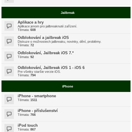
Jailbreak
Aplikace a hry
Aplikace jenom pro jailbreaknuté zařízení.
Témata:
608
Odblokování a jailbreak iOS
Diskuze o možnostech jailbreaku, novinky, dění, problémy.
Témata:
72
Odblokování, Jailbreak iOS 7.*
Témata:
92
Odblokování, Jailbreak iOS 1 - iOS 6
Pre všetky staršie verzie iOS.
Témata:
794
iPhone
iPhone - smartphone
Témata:
1511
iPhone - příslušenství
Témata:
766
iPod touch
Témata:
867