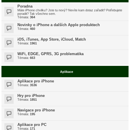
Poradna
Máte iPhone chvilku? Jste tu nový? Nevíte kam dotaz zařadit? Potřebujete
poradit? Tak všechno sem.
Témata:
364
Novinky o iPhone a dalších Apple produktech
Témata:
460
iOS, iTunes, App Store, iCloud, Match
Témata:
1961
WiFi, EDGE, GPRS, 3G problematika
Témata:
663
Aplikace
Aplikace pro iPhone
Témata:
3536
Hry pro iPhone
Témata:
1851
Navigace pro iPhone
Témata:
195
Aplikace pro PC
Témata:
171