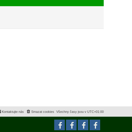
e
s
k
p
ě
v
e
k
Kontaktujte nás
Smazat cookies
Všechny časy jsou v
UTC+01:00