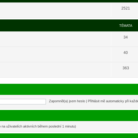
2521
TÉMATA
34
40
363
Zapomněl(a) jsem heslo
|
Přihlásit mě automaticky při kaž
o na uživatelích aktivních během poslední 1 minutu)