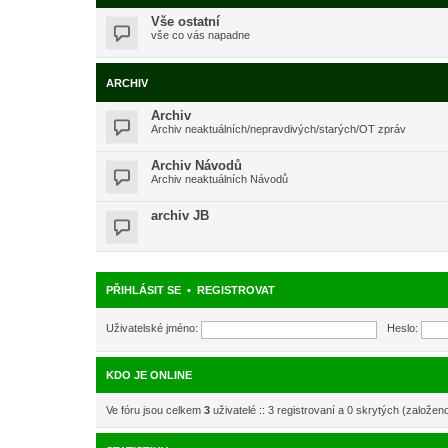
Vše ostatní
vše co vás napadne
ARCHIV
Archiv
Archiv neaktuálních/nepravdivých/starých/OT zpráv
Archiv Návodů
Archiv neaktuálních Návodů
archiv JB
PŘIHLÁSIT SE
•
REGISTROVAT
Uživatelské jméno:
Heslo:
KDO JE ONLINE
Ve fóru jsou celkem
3
uživatelé :: 3 registrovaní a 0 skrytých (založen