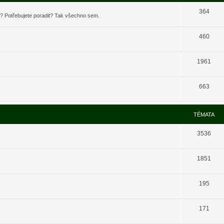
364
t? Potřebujete poradit? Tak všechno sem.
460
1961
663
TÉMATA
3536
1851
195
171