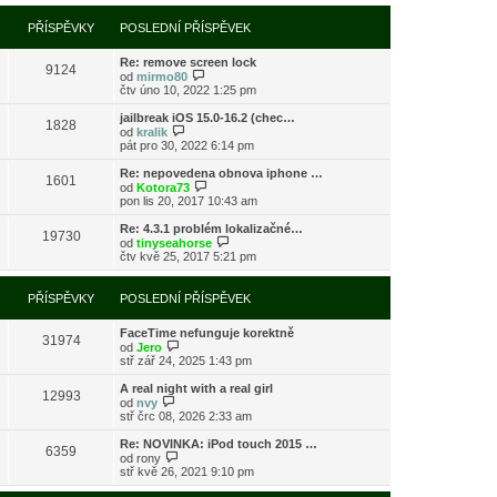
í
l
e
t
r
p
e
k
p
a
PŘÍSPĚVKY
POSLEDNÍ PŘÍSPĚVEK
ř
d
o
z
í
n
s
i
s
í
l
Re: remove screen lock
t
9124
p
p
e
Z
od
mirmo80
p
ě
ř
d
o
čtv úno 10, 2022 1:25 pm
o
v
í
n
b
s
e
s
í
r
l
jailbreak iOS 15.0-16.2 (chec…
k
1828
p
p
a
Z
e
od
kralik
ě
ř
z
o
d
pát pro 30, 2022 6:14 pm
v
í
i
b
n
e
s
t
r
í
Re: nepovedena obnova iphone …
k
1601
p
p
a
p
Z
od
Kotora73
ě
o
z
ř
o
pon lis 20, 2017 10:43 am
v
s
i
í
b
e
l
t
s
r
Re: 4.3.1 problém lokalizačné…
k
e
19730
p
p
a
Z
od
tinyseahorse
d
o
ě
z
o
čtv kvě 25, 2017 5:21 pm
n
s
v
i
b
í
l
e
t
r
p
e
k
p
a
PŘÍSPĚVKY
POSLEDNÍ PŘÍSPĚVEK
ř
d
o
z
í
n
s
i
s
í
l
FaceTime nefunguje korektně
t
31974
p
p
Z
e
od
Jero
p
ě
ř
o
d
stř zář 24, 2025 1:43 pm
o
v
í
b
n
s
e
s
r
í
l
A real night with a real girl
k
12993
p
a
p
Z
e
od
nvy
ě
z
ř
o
d
stř črc 08, 2026 2:33 am
v
i
í
b
n
e
t
s
r
í
Re: NOVINKA: iPod touch 2015 …
k
6359
p
p
a
p
Z
od
rony
o
ě
z
ř
o
stř kvě 26, 2021 9:10 pm
s
v
i
í
b
l
e
t
s
r