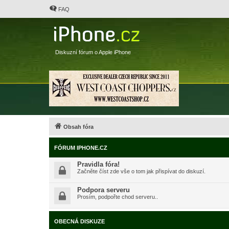
FAQ
Diskuzní fórum o Apple iPhone
Obsah fóra
FÓRUM IPHONE.CZ
Pravidla fóra!
Začněte číst zde vše o tom jak přispívat do diskuzí.
Podpora serveru
Prosím, podpořte chod serveru..
OBECNÁ DISKUZE