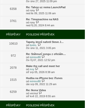
o
čtv úno 27, 2025 11:09 pm
ě
o
ř
b
v
s
í
r
e
l
Re: Tahoe uz nema LaunchPad
s
6358
a
k
e
Z
od
rony
p
z
d
o
ned lis 09, 2025 11:06 am
ě
i
n
b
v
t
í
r
e
Re: Timemachine na NAS
3761
p
p
a
Z
k
od
rony
o
ř
z
o
ned říj 20, 2024 8:44 am
s
í
i
b
l
s
t
r
e
p
p
a
PŘÍSPĚVKY
POSLEDNÍ PŘÍSPĚVEK
d
ě
o
z
n
v
s
i
í
e
l
Tapety, ktoré nafotil Steve J…
t
10610
p
k
e
Z
od
bedo.
p
ř
d
o
čtv úno 11, 2021 3:05 pm
o
í
n
b
s
s
í
r
l
Re: Stáhnutí songu z oficiáln…
972
p
p
a
e
Z
od
mirmo80
ě
ř
z
d
o
čtv říj 07, 2021 12:52 pm
v
í
i
n
b
e
s
t
í
r
Make the call and meet her
k
2078
p
p
p
a
Z
od
nvy
ě
o
ř
z
o
stř srp 05, 2026 8:38 am
v
s
í
i
b
e
l
s
t
r
Hudba na iPhone bez iTunes
k
e
1515
p
p
a
Z
od
mirmo80
d
ě
o
z
o
úte srp 09, 2022 11:29 am
n
v
s
i
b
í
e
l
t
r
Re: Ikona Videa
p
k
e
6259
p
a
Z
od
vermut
ř
d
o
z
o
stř kvě 22, 2019 8:55 am
í
n
s
i
b
s
í
l
t
r
p
p
e
p
a
PŘÍSPĚVKY
POSLEDNÍ PŘÍSPĚVEK
ě
ř
d
o
z