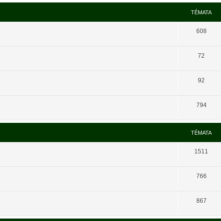
TÉMATA
608
72
92
794
TÉMATA
1511
766
867