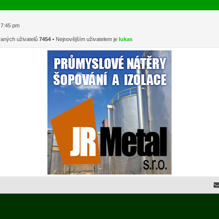
1 7:45 pm
vaných uživatelů
7454
• Nejnovějším uživatelem je
lukas