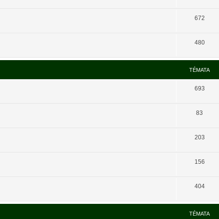
672
480
TÉMATA
693
83
203
156
404
TÉMATA