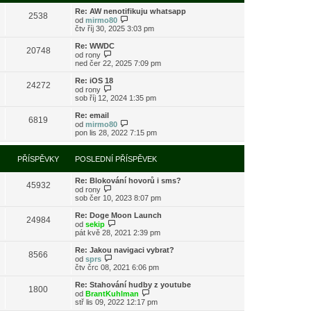
s
i
l
Re: AW nenotifikuju whatsapp
t
2538
e
Z
od
mirmo80
p
d
o
čtv říj 30, 2025 3:03 pm
o
n
b
s
í
r
l
Re: WWDC
20748
p
a
Z
e
od
rony
ř
z
o
d
ned čer 22, 2025 7:09 pm
í
i
b
n
s
t
r
í
Re: iOS 18
24272
p
p
a
p
Z
od
rony
ě
o
z
ř
o
sob říj 12, 2024 1:35 pm
v
s
i
í
b
e
l
t
s
r
Re: email
k
e
6819
p
p
a
Z
od
mirmo80
d
o
ě
z
o
pon lis 28, 2022 7:15 pm
n
s
v
i
b
í
l
e
t
r
p
e
k
p
a
PŘÍSPĚVKY
POSLEDNÍ PŘÍSPĚVEK
ř
d
o
z
í
n
s
i
s
í
l
Re: Blokování hovorů i sms?
t
45932
p
p
e
Z
od
rony
p
ě
ř
d
o
sob čer 10, 2023 8:07 pm
o
v
í
n
b
s
e
s
í
r
l
Re: Doge Moon Launch
k
24984
p
p
a
Z
e
od
sekip
ě
ř
z
o
d
pát kvě 28, 2021 2:39 pm
v
í
i
b
n
e
s
t
r
í
Re: Jakou navigaci vybrat?
k
8566
p
p
a
p
Z
od
sprs
ě
o
z
ř
o
čtv črc 08, 2021 6:06 pm
v
s
i
í
b
e
l
t
s
r
Re: Stahování hudby z youtube
k
e
1800
p
p
a
Z
od
BrantKuhlman
d
o
ě
z
o
stř lis 09, 2022 12:17 pm
n
s
v
i
b