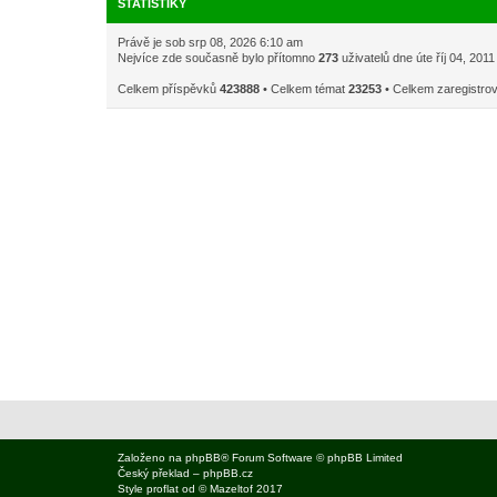
STATISTIKY
Právě je sob srp 08, 2026 6:10 am
Nejvíce zde současně bylo přítomno
273
uživatelů dne úte říj 04, 201
Celkem příspěvků
423888
• Celkem témat
23253
• Celkem zaregistro
Založeno na
phpBB
® Forum Software © phpBB Limited
Český překlad –
phpBB.cz
Style
proflat
od ©
Mazeltof
2017