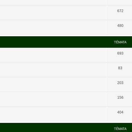
672
480
TÉMATA
693
83
203
156
404
TÉMATA