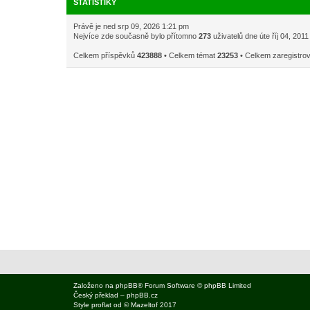
STATISTIKY
Právě je ned srp 09, 2026 1:21 pm
Nejvíce zde současně bylo přítomno
273
uživatelů dne úte říj 04, 201
Celkem příspěvků
423888
• Celkem témat
23253
• Celkem zaregistro
Založeno na
phpBB
® Forum Software © phpBB Limited
Český překlad –
phpBB.cz
Style
proflat
od ©
Mazeltof
2017