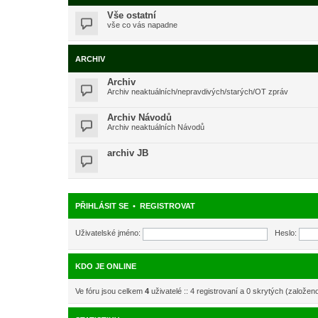
Vše ostatní
vše co vás napadne
ARCHIV
Archiv
Archiv neaktuálních/nepravdivých/starých/OT zpráv
Archiv Návodů
Archiv neaktuálních Návodů
archiv JB
PŘIHLÁSIT SE
•
REGISTROVAT
Uživatelské jméno:
Heslo:
KDO JE ONLINE
Ve fóru jsou celkem
4
uživatelé :: 4 registrovaní a 0 skrytých (založen