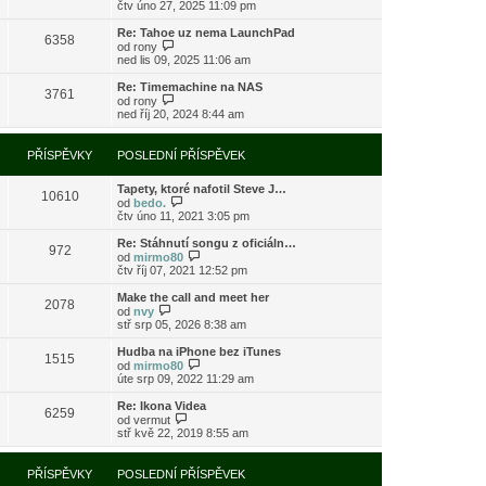
o
čtv úno 27, 2025 11:09 pm
ě
o
ř
b
v
s
í
r
e
l
Re: Tahoe uz nema LaunchPad
s
6358
a
k
e
Z
od
rony
p
z
d
o
ned lis 09, 2025 11:06 am
ě
i
n
b
v
t
í
r
e
Re: Timemachine na NAS
3761
p
p
a
Z
k
od
rony
o
ř
z
o
ned říj 20, 2024 8:44 am
s
í
i
b
l
s
t
r
e
p
p
a
PŘÍSPĚVKY
POSLEDNÍ PŘÍSPĚVEK
d
ě
o
z
n
v
s
i
í
e
l
Tapety, ktoré nafotil Steve J…
t
10610
p
k
e
Z
od
bedo.
p
ř
d
o
čtv úno 11, 2021 3:05 pm
o
í
n
b
s
s
í
r
l
Re: Stáhnutí songu z oficiáln…
972
p
p
a
e
Z
od
mirmo80
ě
ř
z
d
o
čtv říj 07, 2021 12:52 pm
v
í
i
n
b
e
s
t
í
r
Make the call and meet her
k
2078
p
p
p
a
Z
od
nvy
ě
o
ř
z
o
stř srp 05, 2026 8:38 am
v
s
í
i
b
e
l
s
t
r
Hudba na iPhone bez iTunes
k
e
1515
p
p
a
Z
od
mirmo80
d
ě
o
z
o
úte srp 09, 2022 11:29 am
n
v
s
i
b
í
e
l
t
r
Re: Ikona Videa
p
k
e
6259
p
a
Z
od
vermut
ř
d
o
z
o
stř kvě 22, 2019 8:55 am
í
n
s
i
b
s
í
l
t
r
p
p
e
p
a
PŘÍSPĚVKY
POSLEDNÍ PŘÍSPĚVEK
ě
ř
d
o
z