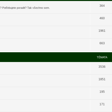
364
t? Potřebujete poradit? Tak všechno sem.
460
1961
663
TÉMATA
3536
1851
195
171