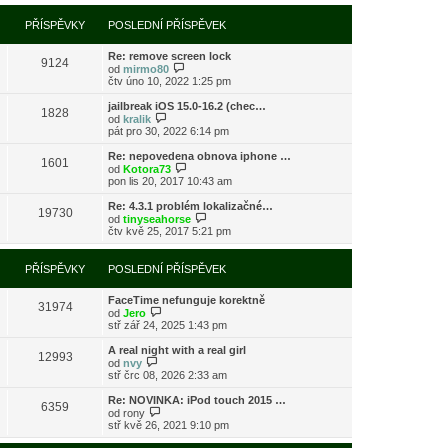
í
l
e
t
r
p
e
k
p
a
PŘÍSPĚVKY
POSLEDNÍ PŘÍSPĚVEK
ř
d
o
z
í
n
s
i
s
í
l
Re: remove screen lock
t
9124
p
p
e
Z
od
mirmo80
p
ě
ř
d
o
čtv úno 10, 2022 1:25 pm
o
v
í
n
b
s
e
s
í
r
l
jailbreak iOS 15.0-16.2 (chec…
k
1828
p
p
a
Z
e
od
kralik
ě
ř
z
o
d
pát pro 30, 2022 6:14 pm
v
í
i
b
n
e
s
t
r
í
Re: nepovedena obnova iphone …
k
1601
p
p
a
p
Z
od
Kotora73
ě
o
z
ř
o
pon lis 20, 2017 10:43 am
v
s
i
í
b
e
l
t
s
r
Re: 4.3.1 problém lokalizačné…
k
e
19730
p
p
a
Z
od
tinyseahorse
d
o
ě
z
o
čtv kvě 25, 2017 5:21 pm
n
s
v
i
b
í
l
e
t
r
p
e
k
p
a
PŘÍSPĚVKY
POSLEDNÍ PŘÍSPĚVEK
ř
d
o
z
í
n
s
i
s
í
l
FaceTime nefunguje korektně
t
31974
p
p
Z
e
od
Jero
p
ě
ř
o
d
stř zář 24, 2025 1:43 pm
o
v
í
b
n
s
e
s
r
í
l
A real night with a real girl
k
12993
p
a
p
Z
e
od
nvy
ě
z
ř
o
d
stř črc 08, 2026 2:33 am
v
i
í
b
n
e
t
s
r
í
Re: NOVINKA: iPod touch 2015 …
k
6359
p
p
a
p
Z
od
rony
o
ě
z
ř
o
stř kvě 26, 2021 9:10 pm
s
v
i
í
b
l
e
t
s
r