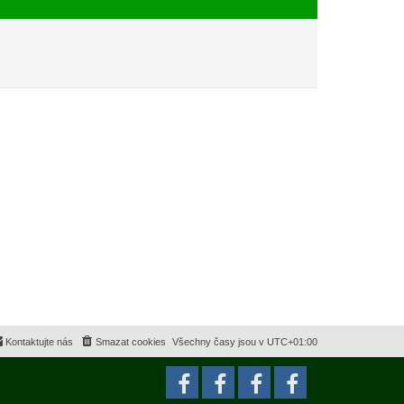
e
s
k
p
ě
v
e
k
Kontaktujte nás
Smazat cookies
Všechny časy jsou v
UTC+01:00