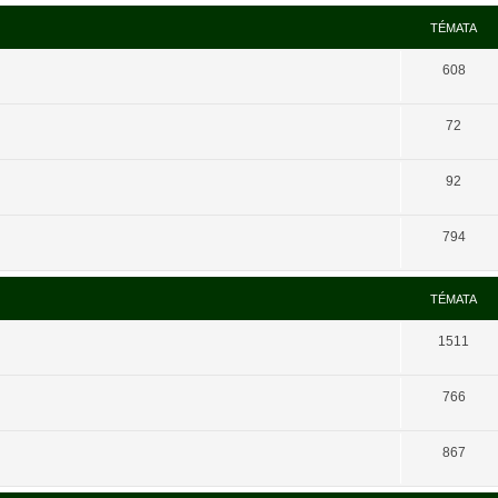
TÉMATA
608
72
92
794
TÉMATA
1511
766
867