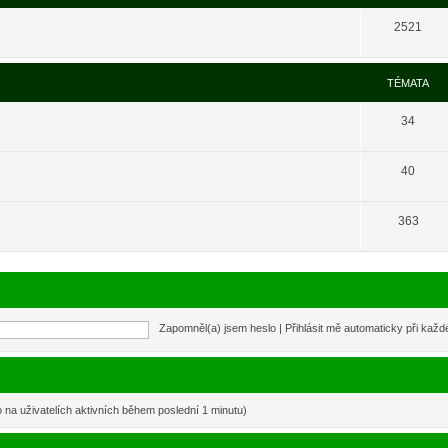
2521
TÉMATA
34
40
363
Zapomněl(a) jsem heslo
|
Přihlásit mě automaticky při kaž
o na uživatelích aktivních během poslední 1 minutu)