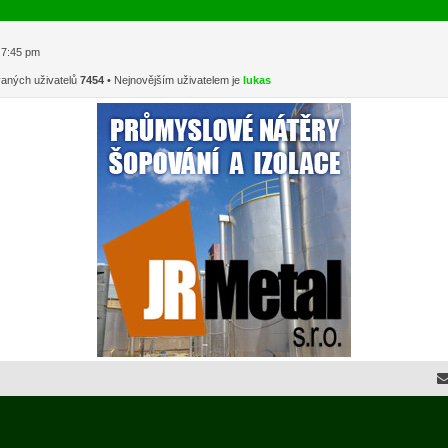
1 7:45 pm
vaných uživatelů
7454
• Nejnovějším uživatelem je
lukas