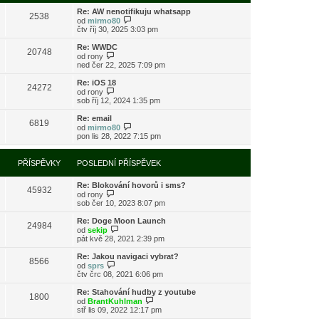
s
i
l
Re: AW nenotifikuju whatsapp
t
2538
e
Z
od
mirmo80
p
d
o
čtv říj 30, 2025 3:03 pm
o
n
b
s
í
r
l
Re: WWDC
20748
p
a
Z
e
od
rony
ř
z
o
d
ned čer 22, 2025 7:09 pm
í
i
b
n
s
t
r
í
Re: iOS 18
24272
p
p
a
p
Z
od
rony
ě
o
z
ř
o
sob říj 12, 2024 1:35 pm
v
s
i
í
b
e
l
t
s
r
Re: email
k
e
6819
p
p
a
Z
od
mirmo80
d
o
ě
z
o
pon lis 28, 2022 7:15 pm
n
s
v
i
b
í
l
e
t
r
p
e
k
p
a
PŘÍSPĚVKY
POSLEDNÍ PŘÍSPĚVEK
ř
d
o
z
í
n
s
i
s
í
l
Re: Blokování hovorů i sms?
t
45932
p
p
e
Z
od
rony
p
ě
ř
d
o
sob čer 10, 2023 8:07 pm
o
v
í
n
b
s
e
s
í
r
l
Re: Doge Moon Launch
k
24984
p
p
a
Z
e
od
sekip
ě
ř
z
o
d
pát kvě 28, 2021 2:39 pm
v
í
i
b
n
e
s
t
r
í
Re: Jakou navigaci vybrat?
k
8566
p
p
a
p
Z
od
sprs
ě
o
z
ř
o
čtv črc 08, 2021 6:06 pm
v
s
i
í
b
e
l
t
s
r
Re: Stahování hudby z youtube
k
e
1800
p
p
a
Z
od
BrantKuhlman
d
o
ě
z
o
stř lis 09, 2022 12:17 pm
n
s
v
i
b