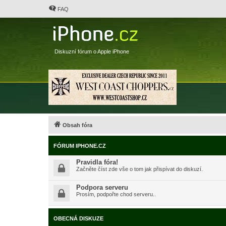
FAQ
Diskuzní fórum o Apple iPhone
Obsah fóra
FÓRUM IPHONE.CZ
Pravidla fóra!
Začněte číst zde vše o tom jak přispívat do diskuzí.
Podpora serveru
Prosím, podpořte chod serveru..
OBECNÁ DISKUZE