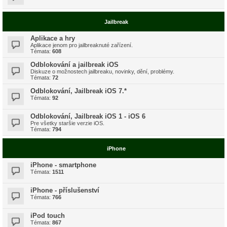
Jailbreak
Aplikace a hry
Aplikace jenom pro jailbreaknuté zařízení.
Témata:
608
Odblokování a jailbreak iOS
Diskuze o možnostech jailbreaku, novinky, dění, problémy.
Témata:
72
Odblokování, Jailbreak iOS 7.*
Témata:
92
Odblokování, Jailbreak iOS 1 - iOS 6
Pre všetky staršie verzie iOS.
Témata:
794
iPhone
iPhone - smartphone
Témata:
1511
iPhone - příslušenství
Témata:
766
iPod touch
Témata:
867