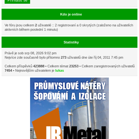
Kdo je online
Ve fóru jsou celkem
2
uživatelé :: 2 registrovaní a 0 skrytých (založeno na uživatelích
aktivních během poslední 1 minutu)
Statistiky
Právě je sob srp 08, 2026 9:02 pm
Nejvíce zde současně bylo přítomno
273
uživatelů dne úte říj 04, 2011 7:45 pm
Celkem příspěvků
423888
• Celkem témat
23253
• Celkem zaregistrovaných uživatelů
7454
• Nejnovějším uživatelem je
lukas