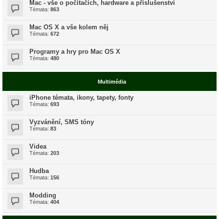
Mac - vše o počítačích, hardware a příslušenství
Témata:
863
Mac OS X a vše kolem něj
Témata:
672
Programy a hry pro Mac OS X
Témata:
480
Multimédia
iPhone témata, ikony, tapety, fonty
Témata:
693
Vyzvánění, SMS tóny
Témata:
83
Videa
Témata:
203
Hudba
Témata:
156
Modding
Témata:
404