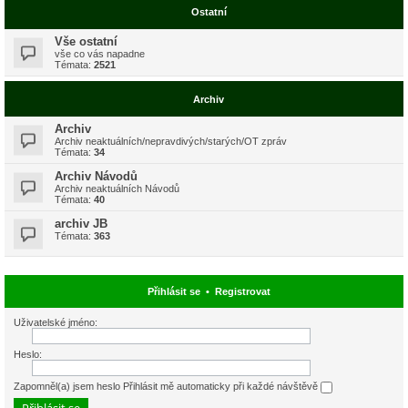
Ostatní
Vše ostatní
vše co vás napadne
Témata:
2521
Archiv
Archiv
Archiv neaktuálních/nepravdivých/starých/OT zpráv
Témata:
34
Archiv Návodů
Archiv neaktuálních Návodů
Témata:
40
archiv JB
Témata:
363
Přihlásit se
•
Registrovat
Uživatelské jméno:
Heslo:
Zapomněl(a) jsem heslo
Přihlásit mě automaticky při každé návštěvě