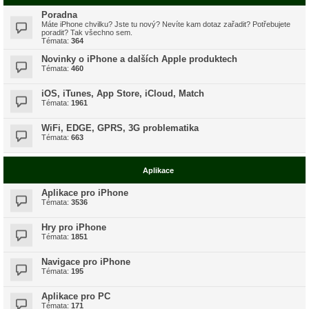
Poradna
Máte iPhone chvilku? Jste tu nový? Nevíte kam dotaz zařadit? Potřebujete
poradit? Tak všechno sem.
Témata:
364
Novinky o iPhone a dalších Apple produktech
Témata:
460
iOS, iTunes, App Store, iCloud, Match
Témata:
1961
WiFi, EDGE, GPRS, 3G problematika
Témata:
663
Aplikace
Aplikace pro iPhone
Témata:
3536
Hry pro iPhone
Témata:
1851
Navigace pro iPhone
Témata:
195
Aplikace pro PC
Témata:
171