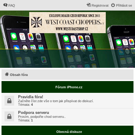
FAQ
Registrovat
Přihlásit se
Obsah fóra
Fórum iPhone.cz
Pravidla fóra!
Začněte číst zde vše o tom jak přispívat do diskuzí.
Témata:
4
Podpora serveru
Prosím, podpořte chod serveru..
Témata:
1
Obecná diskuze