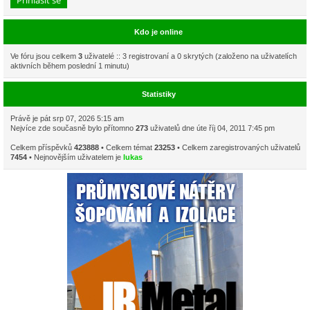
Kdo je online
Ve fóru jsou celkem
3
uživatelé :: 3 registrovaní a 0 skrytých (založeno na uživatelích
aktivních během poslední 1 minutu)
Statistiky
Právě je pát srp 07, 2026 5:15 am
Nejvíce zde současně bylo přítomno
273
uživatelů dne úte říj 04, 2011 7:45 pm
Celkem příspěvků
423888
• Celkem témat
23253
• Celkem zaregistrovaných uživatelů
7454
• Nejnovějším uživatelem je
lukas