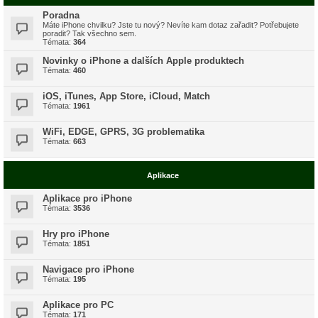
Poradna
Máte iPhone chvilku? Jste tu nový? Nevíte kam dotaz zařadit? Potřebujete
poradit? Tak všechno sem.
Témata:
364
Novinky o iPhone a dalších Apple produktech
Témata:
460
iOS, iTunes, App Store, iCloud, Match
Témata:
1961
WiFi, EDGE, GPRS, 3G problematika
Témata:
663
Aplikace
Aplikace pro iPhone
Témata:
3536
Hry pro iPhone
Témata:
1851
Navigace pro iPhone
Témata:
195
Aplikace pro PC
Témata:
171