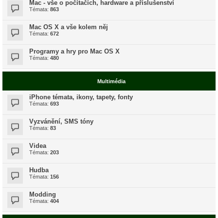
Mac - vše o počítačích, hardware a příslušenství
Témata:
863
Mac OS X a vše kolem něj
Témata:
672
Programy a hry pro Mac OS X
Témata:
480
Multimédia
iPhone témata, ikony, tapety, fonty
Témata:
693
Vyzvánění, SMS tóny
Témata:
83
Videa
Témata:
203
Hudba
Témata:
156
Modding
Témata:
404