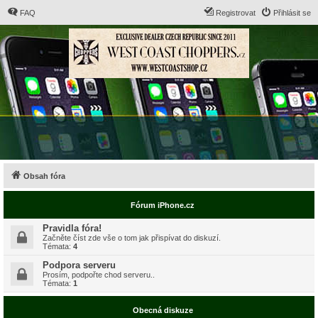
FAQ
Registrovat
Přihlásit se
Obsah fóra
Fórum iPhone.cz
Pravidla fóra!
Začněte číst zde vše o tom jak přispívat do diskuzí.
Témata:
4
Podpora serveru
Prosím, podpořte chod serveru..
Témata:
1
Obecná diskuze