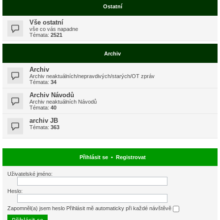
Ostatní
Vše ostatní
vše co vás napadne
Témata:
2521
Archiv
Archiv
Archiv neaktuálních/nepravdivých/starých/OT zpráv
Témata:
34
Archiv Návodů
Archiv neaktuálních Návodů
Témata:
40
archiv JB
Témata:
363
Přihlásit se
•
Registrovat
Uživatelské jméno:
Heslo:
Zapomněl(a) jsem heslo
Přihlásit mě automaticky při každé návštěvě