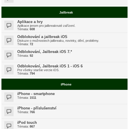
Jailbreak
Aplikace a hry
Aplikace jenom pro jailbreaknuté zařízení.
Témata:
608
Odblokování a jailbreak iOS
Diskuze o možnostech jailbreaku, novinky, dění, problémy.
Témata:
72
Odblokování, Jailbreak iOS 7.*
Témata:
92
Odblokování, Jailbreak iOS 1 - iOS 6
Pre všetky staršie verzie iOS.
Témata:
794
iPhone
iPhone - smartphone
Témata:
1511
iPhone - příslušenství
Témata:
766
iPod touch
Témata:
867