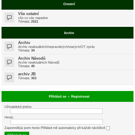
Ostatní
Vše ostatní
vše co vás napadne
Témata:
2521
Archiv
Archiv
Archiv neaktuálních/nepravdivých/starých/OT zpráv
Témata:
34
Archiv Návodů
Archiv neaktuálních Návodů
Témata:
40
archiv JB
Témata:
363
Přihlásit se
•
Registrovat
Uživatelské jméno:
Heslo:
Zapomněl(a) jsem heslo
Přihlásit mě automaticky při každé návštěvě