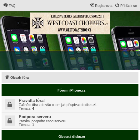
FAQ
Registrovat
Přihlásit se
Obsah fóra
Fórum iPhone.cz
Pravidla fóra!
Začněte číst zde vše o tom jak přispívat do diskuzí.
Témata:
4
Podpora serveru
Prosím, podpořte chod serveru..
Témata:
1
Obecná diskuze