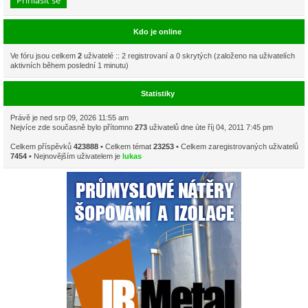
Kdo je online
Ve fóru jsou celkem
2
uživatelé :: 2 registrovaní a 0 skrytých (založeno na uživatelích
aktivních během poslední 1 minutu)
Statistiky
Právě je ned srp 09, 2026 11:55 am
Nejvíce zde současně bylo přítomno
273
uživatelů dne úte říj 04, 2011 7:45 pm
Celkem příspěvků
423888
• Celkem témat
23253
• Celkem zaregistrovaných uživatelů
7454
• Nejnovějším uživatelem je
lukas