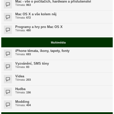
Mac - vše o počítačích, hardware a příslušenství
Témata:
863
Mac OS X a vše kolem něj
Témata:
672
Programy a hry pro Mac OS X
Témata:
480
Multimédia
iPhone témata, ikony, tapety, fonty
Témata:
693
Vyzvánění, SMS tóny
Témata:
83
Videa
Témata:
203
Hudba
Témata:
156
Modding
Témata:
404