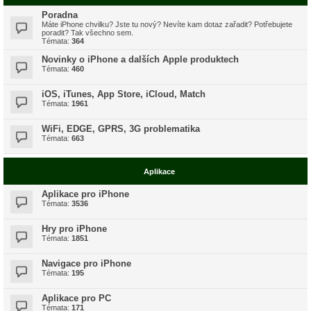
Poradna
Máte iPhone chvilku? Jste tu nový? Nevíte kam dotaz zařadit? Potřebujete
poradit? Tak všechno sem.
Témata:
364
Novinky o iPhone a dalších Apple produktech
Témata:
460
iOS, iTunes, App Store, iCloud, Match
Témata:
1961
WiFi, EDGE, GPRS, 3G problematika
Témata:
663
Aplikace
Aplikace pro iPhone
Témata:
3536
Hry pro iPhone
Témata:
1851
Navigace pro iPhone
Témata:
195
Aplikace pro PC
Témata:
171