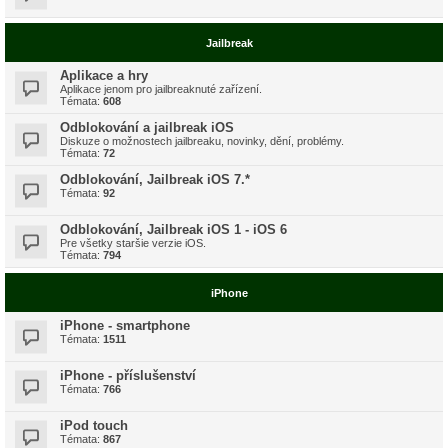
Jailbreak
Aplikace a hry
Aplikace jenom pro jailbreaknuté zařízení.
Témata:
608
Odblokování a jailbreak iOS
Diskuze o možnostech jailbreaku, novinky, dění, problémy.
Témata:
72
Odblokování, Jailbreak iOS 7.*
Témata:
92
Odblokování, Jailbreak iOS 1 - iOS 6
Pre všetky staršie verzie iOS.
Témata:
794
iPhone
iPhone - smartphone
Témata:
1511
iPhone - příslušenství
Témata:
766
iPod touch
Témata:
867