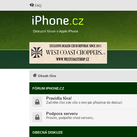
FAQ
Diskuzní fórum o Apple iPhone
Obsah fóra
FÓRUM IPHONE.CZ
Pravidla fóra!
Začněte číst zde vše o tom jak přispívat do diskuzí.
Podpora serveru
Prosím, podpořte chod serveru..
OBECNÁ DISKUZE