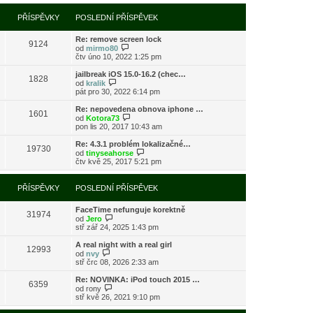
í
l
e
t
r
p
e
k
p
a
PŘÍSPĚVKY
POSLEDNÍ PŘÍSPĚVEK
ř
d
o
z
í
n
s
i
s
í
l
Re: remove screen lock
t
9124
p
p
e
Z
od
mirmo80
p
ě
ř
d
o
čtv úno 10, 2022 1:25 pm
o
v
í
n
b
s
e
s
í
r
l
jailbreak iOS 15.0-16.2 (chec…
k
1828
p
p
a
Z
e
od
kralik
ě
ř
z
o
d
pát pro 30, 2022 6:14 pm
v
í
i
b
n
e
s
t
r
í
Re: nepovedena obnova iphone …
k
1601
p
p
a
p
Z
od
Kotora73
ě
o
z
ř
o
pon lis 20, 2017 10:43 am
v
s
i
í
b
e
l
t
s
r
Re: 4.3.1 problém lokalizačné…
k
e
19730
p
p
a
Z
od
tinyseahorse
d
o
ě
z
o
čtv kvě 25, 2017 5:21 pm
n
s
v
i
b
í
l
e
t
r
p
e
k
p
a
PŘÍSPĚVKY
POSLEDNÍ PŘÍSPĚVEK
ř
d
o
z
í
n
s
i
s
í
l
FaceTime nefunguje korektně
t
31974
p
p
Z
e
od
Jero
p
ě
ř
o
d
stř zář 24, 2025 1:43 pm
o
v
í
b
n
s
e
s
r
í
l
A real night with a real girl
k
12993
p
a
p
Z
e
od
nvy
ě
z
ř
o
d
stř črc 08, 2026 2:33 am
v
i
í
b
n
e
t
s
r
í
Re: NOVINKA: iPod touch 2015 …
k
6359
p
p
a
p
Z
od
rony
o
ě
z
ř
o
stř kvě 26, 2021 9:10 pm
s
v
i
í
b
l
e
t
s
r