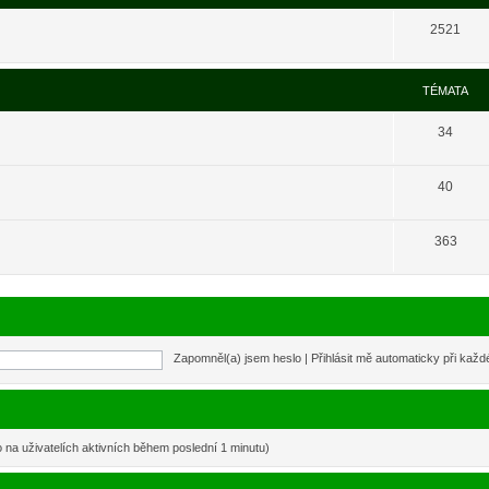
2521
TÉMATA
34
40
363
Zapomněl(a) jsem heslo
|
Přihlásit mě automaticky při kaž
o na uživatelích aktivních během poslední 1 minutu)