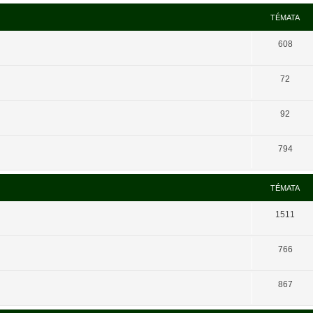
TÉMATA
608
72
92
794
TÉMATA
1511
766
867