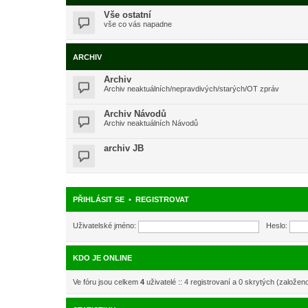
Vše ostatní
vše co vás napadne
ARCHIV
Archiv
Archiv neaktuálních/nepravdivých/starých/OT zpráv
Archiv Návodů
Archiv neaktuálních Návodů
archiv JB
PŘIHLÁSIT SE
•
REGISTROVAT
Uživatelské jméno:
Heslo:
KDO JE ONLINE
Ve fóru jsou celkem
4
uživatelé :: 4 registrovaní a 0 skrytých (založen