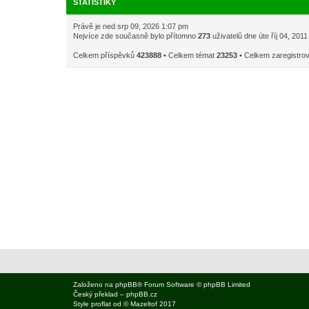
STATISTIKY
Právě je ned srp 09, 2026 1:07 pm
Nejvíce zde současně bylo přítomno
273
uživatelů dne úte říj 04, 201
Celkem příspěvků
423888
• Celkem témat
23253
• Celkem zaregistro
Založeno na
phpBB
® Forum Software © phpBB Limited
Český překlad –
phpBB.cz
Style
proflat
od ©
Mazeltof
2017