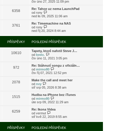
o
čtv úno 27, 2025 11:09 pm
ě
o
ř
b
v
s
í
r
e
l
Re: Tahoe uz nema LaunchPad
s
6358
a
k
e
Z
od
rony
p
z
d
o
ned lis 09, 2025 11:06 am
ě
i
n
b
v
t
í
r
e
Re: Timemachine na NAS
3761
p
p
a
Z
k
od
rony
o
ř
z
o
ned říj 20, 2024 8:44 am
s
í
i
b
l
s
t
r
e
p
p
a
PŘÍSPĚVKY
POSLEDNÍ PŘÍSPĚVEK
d
ě
o
z
n
v
s
i
í
e
l
Tapety, ktoré nafotil Steve J…
t
10610
p
k
e
Z
od
bedo.
p
ř
d
o
čtv úno 11, 2021 3:05 pm
o
í
n
b
s
s
í
r
l
Re: Stáhnutí songu z oficiáln…
972
p
p
a
e
Z
od
mirmo80
ě
ř
z
d
o
čtv říj 07, 2021 12:52 pm
v
í
i
n
b
e
s
t
í
r
Make the call and meet her
k
2078
p
p
p
a
Z
od
nvy
ě
o
ř
z
o
stř srp 05, 2026 8:38 am
v
s
í
i
b
e
l
s
t
r
Hudba na iPhone bez iTunes
k
e
1515
p
p
a
Z
od
mirmo80
d
ě
o
z
o
úte srp 09, 2022 11:29 am
n
v
s
i
b
í
e
l
t
r
Re: Ikona Videa
p
k
e
6259
p
a
Z
od
vermut
ř
d
o
z
o
stř kvě 22, 2019 8:55 am
í
n
s
i
b
s
í
l
t
r
p
p
e
p
a
PŘÍSPĚVKY
POSLEDNÍ PŘÍSPĚVEK
ě
ř
d
o
z