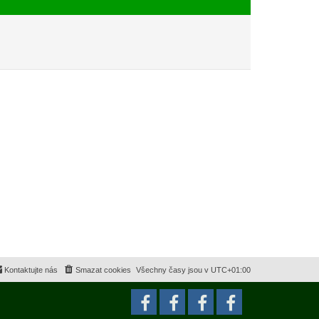
e
s
k
p
ě
v
e
k
Kontaktujte nás
Smazat cookies
Všechny časy jsou v
UTC+01:00