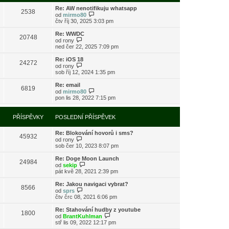
s
i
l
Re: AW nenotifikuju whatsapp
t
2538
e
Z
od
mirmo80
p
d
o
čtv říj 30, 2025 3:03 pm
o
n
b
s
í
r
l
Re: WWDC
20748
p
a
Z
e
od
rony
ř
z
o
d
ned čer 22, 2025 7:09 pm
í
i
b
n
s
t
r
í
Re: iOS 18
24272
p
p
a
p
Z
od
rony
ě
o
z
ř
o
sob říj 12, 2024 1:35 pm
v
s
i
í
b
e
l
t
s
r
Re: email
k
e
6819
p
p
a
Z
od
mirmo80
d
o
ě
z
o
pon lis 28, 2022 7:15 pm
n
s
v
i
b
í
l
e
t
r
p
e
k
p
a
PŘÍSPĚVKY
POSLEDNÍ PŘÍSPĚVEK
ř
d
o
z
í
n
s
i
s
í
l
Re: Blokování hovorů i sms?
t
45932
p
p
e
Z
od
rony
p
ě
ř
d
o
sob čer 10, 2023 8:07 pm
o
v
í
n
b
s
e
s
í
r
l
Re: Doge Moon Launch
k
24984
p
p
a
Z
e
od
sekip
ě
ř
z
o
d
pát kvě 28, 2021 2:39 pm
v
í
i
b
n
e
s
t
r
í
Re: Jakou navigaci vybrat?
k
8566
p
p
a
p
Z
od
sprs
ě
o
z
ř
o
čtv črc 08, 2021 6:06 pm
v
s
i
í
b
e
l
t
s
r
Re: Stahování hudby z youtube
k
e
1800
p
p
a
Z
od
BrantKuhlman
d
o
ě
z
o
stř lis 09, 2022 12:17 pm
n
s
v
i
b