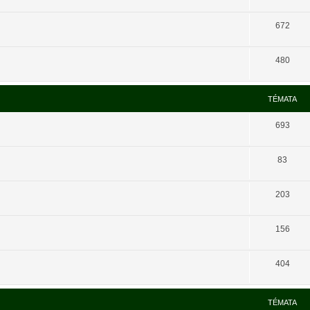
672
480
TÉMATA
693
83
203
156
404
TÉMATA