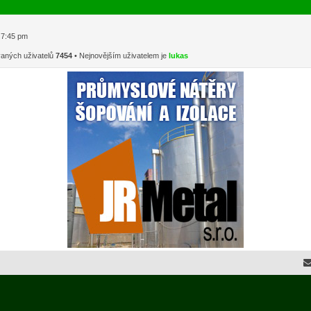
1 7:45 pm
vaných uživatelů
7454
• Nejnovějším uživatelem je
lukas