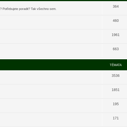
364
t? Potřebujete poradit? Tak všechno sem.
460
1961
663
TÉMATA
3536
1851
195
171