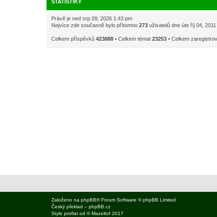
STATISTIKY
Právě je ned srp 09, 2026 1:43 pm
Nejvíce zde současně bylo přítomno
273
uživatelů dne úte říj 04, 201
Celkem příspěvků
423888
• Celkem témat
23253
• Celkem zaregistro
Založeno na
phpBB
® Forum Software © phpBB Limited
Český překlad –
phpBB.cz
Style
proflat
od ©
Mazeltof
2017