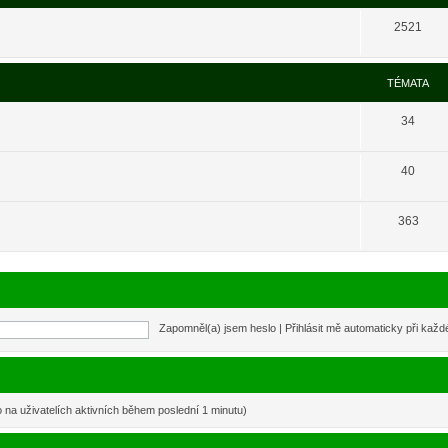
2521
TÉMATA
34
40
363
Zapomněl(a) jsem heslo
|
Přihlásit mě automaticky při kaž
o na uživatelích aktivních během poslední 1 minutu)