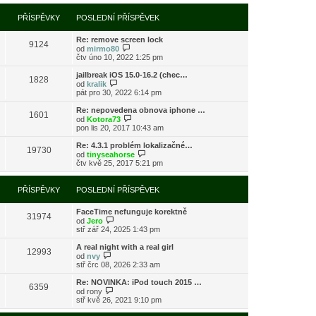
í
l
e
t
r
p
e
k
p
a
PŘÍSPĚVKY
POSLEDNÍ PŘÍSPĚVEK
ř
d
o
z
í
n
s
i
s
í
l
Re: remove screen lock
t
9124
p
p
e
Z
od
mirmo80
p
ě
ř
d
o
čtv úno 10, 2022 1:25 pm
o
v
í
n
b
s
e
s
í
r
l
jailbreak iOS 15.0-16.2 (chec…
k
1828
p
p
a
Z
e
od
kralik
ě
ř
z
o
d
pát pro 30, 2022 6:14 pm
v
í
i
b
n
e
s
t
r
í
Re: nepovedena obnova iphone …
k
1601
p
p
a
p
Z
od
Kotora73
ě
o
z
ř
o
pon lis 20, 2017 10:43 am
v
s
i
í
b
e
l
t
s
r
Re: 4.3.1 problém lokalizačné…
k
e
19730
p
p
a
Z
od
tinyseahorse
d
o
ě
z
o
čtv kvě 25, 2017 5:21 pm
n
s
v
i
b
í
l
e
t
r
p
e
k
p
a
PŘÍSPĚVKY
POSLEDNÍ PŘÍSPĚVEK
ř
d
o
z
í
n
s
i
s
í
l
FaceTime nefunguje korektně
t
31974
p
p
Z
e
od
Jero
p
ě
ř
o
d
stř zář 24, 2025 1:43 pm
o
v
í
b
n
s
e
s
r
í
l
A real night with a real girl
k
12993
p
a
p
Z
e
od
nvy
ě
z
ř
o
d
stř črc 08, 2026 2:33 am
v
i
í
b
n
e
t
s
r
í
Re: NOVINKA: iPod touch 2015 …
k
6359
p
p
a
p
Z
od
rony
o
ě
z
ř
o
stř kvě 26, 2021 9:10 pm
s
v
i
í
b
l
e
t
s
r