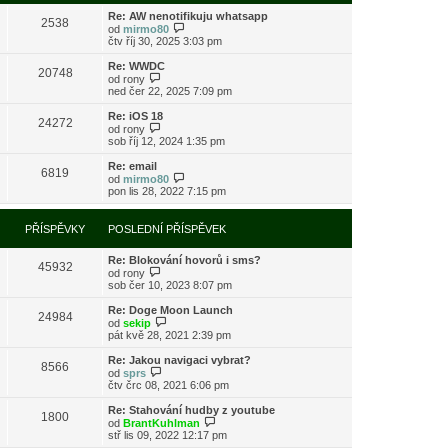
s
i
l
Re: AW nenotifikuju whatsapp
t
2538
e
Z
od
mirmo80
p
d
o
čtv říj 30, 2025 3:03 pm
o
n
b
s
í
r
l
Re: WWDC
20748
p
a
Z
e
od
rony
ř
z
o
d
ned čer 22, 2025 7:09 pm
í
i
b
n
s
t
r
í
Re: iOS 18
24272
p
p
a
p
Z
od
rony
ě
o
z
ř
o
sob říj 12, 2024 1:35 pm
v
s
i
í
b
e
l
t
s
r
Re: email
k
e
6819
p
p
a
Z
od
mirmo80
d
o
ě
z
o
pon lis 28, 2022 7:15 pm
n
s
v
i
b
í
l
e
t
r
p
e
k
p
a
PŘÍSPĚVKY
POSLEDNÍ PŘÍSPĚVEK
ř
d
o
z
í
n
s
i
s
í
l
Re: Blokování hovorů i sms?
t
45932
p
p
e
Z
od
rony
p
ě
ř
d
o
sob čer 10, 2023 8:07 pm
o
v
í
n
b
s
e
s
í
r
l
Re: Doge Moon Launch
k
24984
p
p
a
Z
e
od
sekip
ě
ř
z
o
d
pát kvě 28, 2021 2:39 pm
v
í
i
b
n
e
s
t
r
í
Re: Jakou navigaci vybrat?
k
8566
p
p
a
p
Z
od
sprs
ě
o
z
ř
o
čtv črc 08, 2021 6:06 pm
v
s
i
í
b
e
l
t
s
r
Re: Stahování hudby z youtube
k
e
1800
p
p
a
Z
od
BrantKuhlman
d
o
ě
z
o
stř lis 09, 2022 12:17 pm
n
s
v
i
b