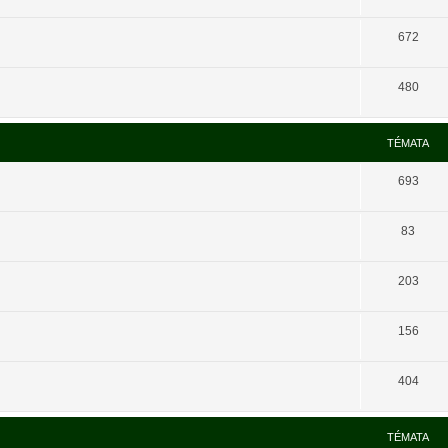
672
480
TÉMATA
693
83
203
156
404
TÉMATA