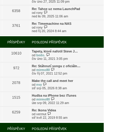
o
čtv úno 27, 2025 11:09 pm
ě
o
ř
b
v
s
í
r
e
l
Re: Tahoe uz nema LaunchPad
s
6358
a
k
e
Z
od
rony
p
z
d
o
ned lis 09, 2025 11:06 am
ě
i
n
b
v
t
í
r
e
Re: Timemachine na NAS
3761
p
p
a
Z
k
od
rony
o
ř
z
o
ned říj 20, 2024 8:44 am
s
í
i
b
l
s
t
r
e
p
p
a
PŘÍSPĚVKY
POSLEDNÍ PŘÍSPĚVEK
d
ě
o
z
n
v
s
i
í
e
l
Tapety, ktoré nafotil Steve J…
t
10610
p
k
e
Z
od
bedo.
p
ř
d
o
čtv úno 11, 2021 3:05 pm
o
í
n
b
s
s
í
r
l
Re: Stáhnutí songu z oficiáln…
972
p
p
a
e
Z
od
mirmo80
ě
ř
z
d
o
čtv říj 07, 2021 12:52 pm
v
í
i
n
b
e
s
t
í
r
Make the call and meet her
k
2078
p
p
p
a
Z
od
nvy
ě
o
ř
z
o
stř srp 05, 2026 8:38 am
v
s
í
i
b
e
l
s
t
r
Hudba na iPhone bez iTunes
k
e
1515
p
p
a
Z
od
mirmo80
d
ě
o
z
o
úte srp 09, 2022 11:29 am
n
v
s
i
b
í
e
l
t
r
Re: Ikona Videa
p
k
e
6259
p
a
Z
od
vermut
ř
d
o
z
o
stř kvě 22, 2019 8:55 am
í
n
s
i
b
s
í
l
t
r
p
p
e
p
a
PŘÍSPĚVKY
POSLEDNÍ PŘÍSPĚVEK
ě
ř
d
o
z