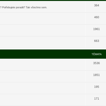
364
t? Potřebujete poradit? Tak všechno sem.
460
1961
663
TÉMATA
3536
1851
195
171