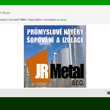
1 7:45 pm
vaných uživatelů
7454
• Nejnovějším uživatelem je
lukas