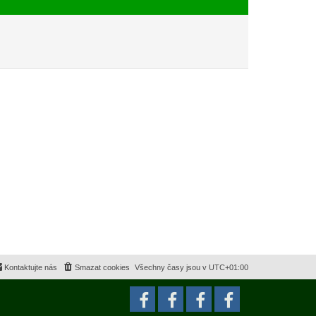
e
s
k
p
ě
v
e
k
Kontaktujte nás
Smazat cookies
Všechny časy jsou v
UTC+01:00