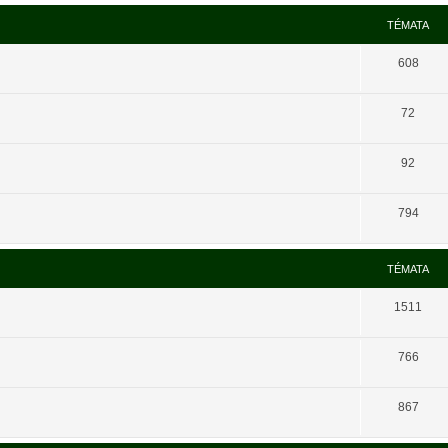
TÉMATA
608
72
92
794
TÉMATA
1511
766
867