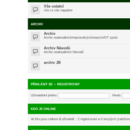
Vše ostatní
vše co vás napadne
ARCHIV
Archiv
Archiv neaktuálních/nepravdivých/starých/OT zpráv
Archiv Návodů
Archiv neaktuálních Návodů
archiv JB
PŘIHLÁSIT SE
•
REGISTROVAT
Uživatelské jméno:
Heslo:
KDO JE ONLINE
Ve fóru jsou celkem
2
uživatelé :: 2 registrovaní a 0 skrytých (založen