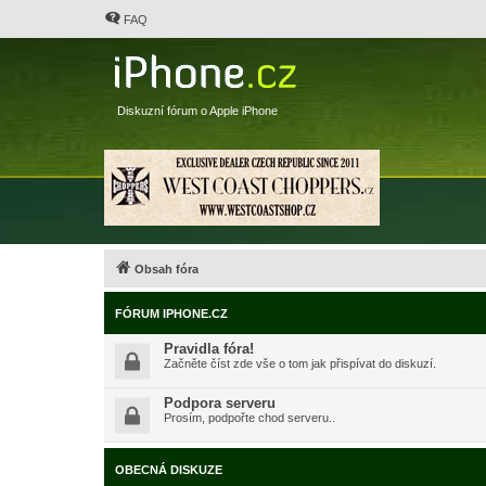
FAQ
Diskuzní fórum o Apple iPhone
Obsah fóra
FÓRUM IPHONE.CZ
Pravidla fóra!
Začněte číst zde vše o tom jak přispívat do diskuzí.
Podpora serveru
Prosím, podpořte chod serveru..
OBECNÁ DISKUZE