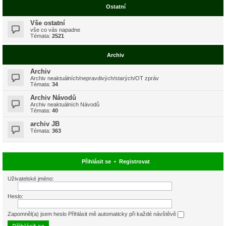
Ostatní
Vše ostatní
vše co vás napadne
Témata:
2521
Archiv
Archiv
Archiv neaktuálních/nepravdivých/starých/OT zpráv
Témata:
34
Archiv Návodů
Archiv neaktuálních Návodů
Témata:
40
archiv JB
Témata:
363
Přihlásit se
•
Registrovat
Uživatelské jméno:
Heslo:
Zapomněl(a) jsem heslo
Přihlásit mě automaticky při každé návštěvě