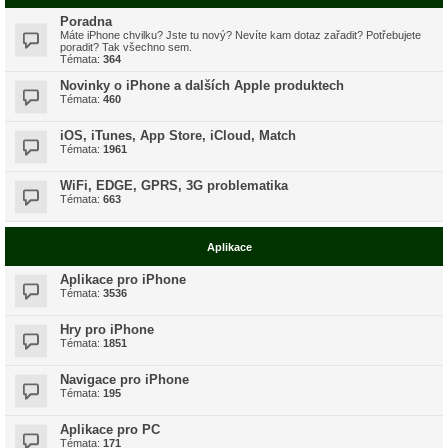
Poradna
Máte iPhone chvilku? Jste tu nový? Nevíte kam dotaz zařadit? Potřebujete
poradit? Tak všechno sem.
Témata:
364
Novinky o iPhone a dalších Apple produktech
Témata:
460
iOS, iTunes, App Store, iCloud, Match
Témata:
1961
WiFi, EDGE, GPRS, 3G problematika
Témata:
663
Aplikace
Aplikace pro iPhone
Témata:
3536
Hry pro iPhone
Témata:
1851
Navigace pro iPhone
Témata:
195
Aplikace pro PC
Témata:
171