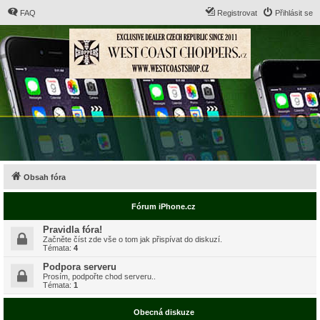
FAQ
Registrovat
Přihlásit se
Obsah fóra
Fórum iPhone.cz
Pravidla fóra!
Začněte číst zde vše o tom jak přispívat do diskuzí.
Témata:
4
Podpora serveru
Prosím, podpořte chod serveru..
Témata:
1
Obecná diskuze