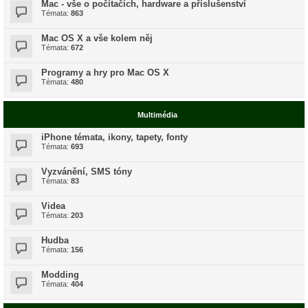
Mac - vše o počítačích, hardware a příslušenství
Témata:
863
Mac OS X a vše kolem něj
Témata:
672
Programy a hry pro Mac OS X
Témata:
480
Multimédia
iPhone témata, ikony, tapety, fonty
Témata:
693
Vyzvánění, SMS tóny
Témata:
83
Videa
Témata:
203
Hudba
Témata:
156
Modding
Témata:
404