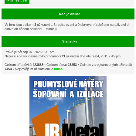
Kdo je online
Ve fóru jsou celkem
3
uživatelé :: 3 registrovaní a 0 skrytých (založeno na uživatelích
aktivních během poslední 1 minutu)
Statistiky
Právě je pát srp 07, 2026 6:31 pm
Nejvíce zde současně bylo přítomno
273
uživatelů dne úte říj 04, 2011 7:45 pm
Celkem příspěvků
423888
• Celkem témat
23253
• Celkem zaregistrovaných uživatelů
7454
• Nejnovějším uživatelem je
lukas