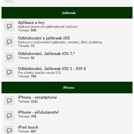
Jailbreak
Aplikace a hry
Aplikace jenom pro jailbreaknuté zařízení.
Témata:
608
Odblokování a jailbreak iOS
Diskuze o možnostech jailbreaku, novinky, dění, problémy.
Témata:
72
Odblokování, Jailbreak iOS 7.*
Témata:
92
Odblokování, Jailbreak iOS 1 - iOS 6
Pre všetky staršie verzie iOS.
Témata:
794
iPhone
iPhone - smartphone
Témata:
1511
iPhone - příslušenství
Témata:
766
iPod touch
Témata:
867