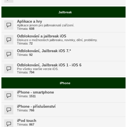
Jailbreak
Aplikace a hry
Aplikace jenom pro jailbreaknuté zařízení.
Témata:
608
Odblokování a jailbreak iOS
Diskuze o možnostech jailbreaku, novinky, dění, problémy.
Témata:
72
Odblokování, Jailbreak iOS 7.*
Témata:
92
Odblokování, Jailbreak iOS 1 - iOS 6
Pre všetky staršie verzie iOS.
Témata:
794
iPhone
iPhone - smartphone
Témata:
1511
iPhone - příslušenství
Témata:
766
iPod touch
Témata:
867