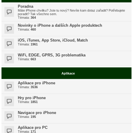
Poradna
Máte iPhone chvilku? Jste tu nový? Nevíte kam dotaz zařadit? Potřebujete
poradit? Tak všechno sem.
Témata:
364
Novinky o iPhone a dalších Apple produktech
Témata:
460
iOS, iTunes, App Store, iCloud, Match
Témata:
1961
WiFi, EDGE, GPRS, 3G problematika
Témata:
663
Aplikace
Aplikace pro iPhone
Témata:
3536
Hry pro iPhone
Témata:
1851
Navigace pro iPhone
Témata:
195
Aplikace pro PC
Témata:
171