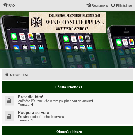
FAQ
Registrovat
Přihlásit se
Obsah fóra
Fórum iPhone.cz
Pravidla fóra!
Začněte číst zde vše o tom jak přispívat do diskuzí.
Témata:
4
Podpora serveru
Prosím, podpořte chod serveru..
Témata:
1
Obecná diskuze