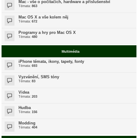
Mac - vše o počítačích, hardware a příslušenství
Témata:
863
Mac OS X a vše kolem něj
Témata:
672
Programy a hry pro Mac OS X
Témata:
480
Multimédia
iPhone témata, ikony, tapety, fonty
Témata:
693
Vyzvánění, SMS tóny
Témata:
83
Videa
Témata:
203
Hudba
Témata:
156
Modding
Témata:
404