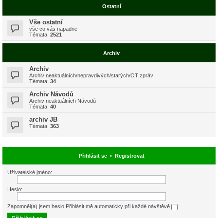
Ostatní
Vše ostatní
vše co vás napadne
Témata:
2521
Archiv
Archiv
Archiv neaktuálních/nepravdivých/starých/OT zpráv
Témata:
34
Archiv Návodů
Archiv neaktuálních Návodů
Témata:
40
archiv JB
Témata:
363
Přihlásit se
•
Registrovat
Uživatelské jméno:
Heslo:
Zapomněl(a) jsem heslo
Přihlásit mě automaticky při každé návštěvě