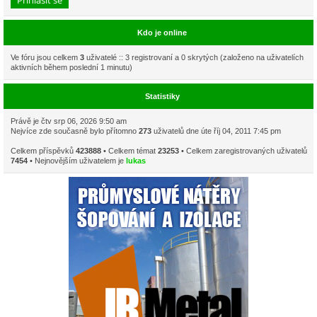
Kdo je online
Ve fóru jsou celkem
3
uživatelé :: 3 registrovaní a 0 skrytých (založeno na uživatelích
aktivních během poslední 1 minutu)
Statistiky
Právě je čtv srp 06, 2026 9:50 am
Nejvíce zde současně bylo přítomno
273
uživatelů dne úte říj 04, 2011 7:45 pm
Celkem příspěvků
423888
• Celkem témat
23253
• Celkem zaregistrovaných uživatelů
7454
• Nejnovějším uživatelem je
lukas