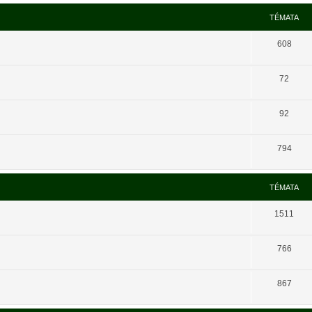
TÉMATA
608
72
92
794
TÉMATA
1511
766
867