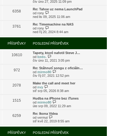
o
čtv úno 27, 2025 11:09 pm
ě
o
ř
b
v
s
í
r
e
l
Re: Tahoe uz nema LaunchPad
s
6358
a
k
e
Z
od
rony
p
z
d
o
ned lis 09, 2025 11:06 am
ě
i
n
b
v
t
í
r
e
Re: Timemachine na NAS
3761
p
p
a
Z
k
od
rony
o
ř
z
o
ned říj 20, 2024 8:44 am
s
í
i
b
l
s
t
r
e
p
p
a
PŘÍSPĚVKY
POSLEDNÍ PŘÍSPĚVEK
d
ě
o
z
n
v
s
i
í
e
l
Tapety, ktoré nafotil Steve J…
t
10610
p
k
e
Z
od
bedo.
p
ř
d
o
čtv úno 11, 2021 3:05 pm
o
í
n
b
s
s
í
r
l
Re: Stáhnutí songu z oficiáln…
972
p
p
a
e
Z
od
mirmo80
ě
ř
z
d
o
čtv říj 07, 2021 12:52 pm
v
í
i
n
b
e
s
t
í
r
Make the call and meet her
k
2078
p
p
p
a
Z
od
nvy
ě
o
ř
z
o
stř srp 05, 2026 8:38 am
v
s
í
i
b
e
l
s
t
r
Hudba na iPhone bez iTunes
k
e
1515
p
p
a
Z
od
mirmo80
d
ě
o
z
o
úte srp 09, 2022 11:29 am
n
v
s
i
b
í
e
l
t
r
Re: Ikona Videa
p
k
e
6259
p
a
Z
od
vermut
ř
d
o
z
o
stř kvě 22, 2019 8:55 am
í
n
s
i
b
s
í
l
t
r
p
p
e
p
a
PŘÍSPĚVKY
POSLEDNÍ PŘÍSPĚVEK
ě
ř
d
o
z