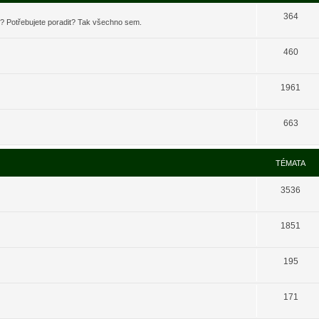
364
t? Potřebujete poradit? Tak všechno sem.
460
1961
663
TÉMATA
3536
1851
195
171