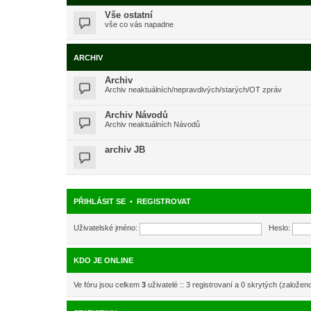
Vše ostatní
vše co vás napadne
ARCHIV
Archiv
Archiv neaktuálních/nepravdivých/starých/OT zpráv
Archiv Návodů
Archiv neaktuálních Návodů
archiv JB
PŘIHLÁSIT SE
•
REGISTROVAT
Uživatelské jméno:
Heslo:
KDO JE ONLINE
Ve fóru jsou celkem
3
uživatelé :: 3 registrovaní a 0 skrytých (založen