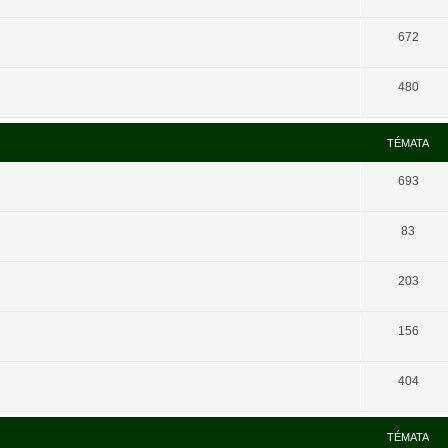
672
480
TÉMATA
693
83
203
156
404
TÉMATA