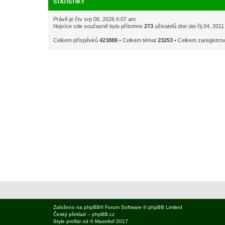
STATISTIKY
Právě je čtv srp 06, 2026 6:07 am
Nejvíce zde současně bylo přítomno
273
uživatelů dne úte říj 04, 201
Celkem příspěvků
423888
• Celkem témat
23253
• Celkem zaregistro
Založeno na
phpBB
® Forum Software © phpBB Limited
Český překlad –
phpBB.cz
Style
proflat
od ©
Mazeltof
2017