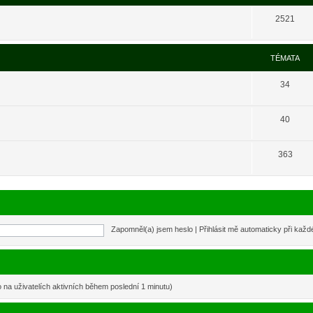
2521
TÉMATA
34
40
363
Zapomněl(a) jsem heslo
|
Přihlásit mě automaticky při kaž
o na uživatelích aktivních během poslední 1 minutu)