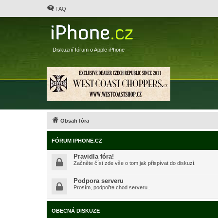
FAQ
Diskuzní fórum o Apple iPhone
Obsah fóra
FÓRUM IPHONE.CZ
Pravidla fóra!
Začněte číst zde vše o tom jak přispívat do diskuzí.
Podpora serveru
Prosím, podpořte chod serveru..
OBECNÁ DISKUZE