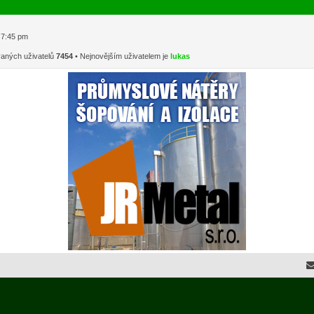
1 7:45 pm
vaných uživatelů
7454
• Nejnovějším uživatelem je
lukas