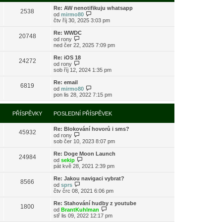
s
i
l
Re: AW nenotifikuju whatsapp
t
2538
e
Z
od
mirmo80
p
d
o
čtv říj 30, 2025 3:03 pm
o
n
b
s
í
r
l
Re: WWDC
20748
p
a
Z
e
od
rony
ř
z
o
d
ned čer 22, 2025 7:09 pm
í
i
b
n
s
t
r
í
Re: iOS 18
24272
p
p
a
p
Z
od
rony
ě
o
z
ř
o
sob říj 12, 2024 1:35 pm
v
s
i
í
b
e
l
t
s
r
Re: email
k
e
6819
p
p
a
Z
od
mirmo80
d
o
ě
z
o
pon lis 28, 2022 7:15 pm
n
s
v
i
b
í
l
e
t
r
p
e
k
p
a
PŘÍSPĚVKY
POSLEDNÍ PŘÍSPĚVEK
ř
d
o
z
í
n
s
i
s
í
l
Re: Blokování hovorů i sms?
t
45932
p
p
e
Z
od
rony
p
ě
ř
d
o
sob čer 10, 2023 8:07 pm
o
v
í
n
b
s
e
s
í
r
l
Re: Doge Moon Launch
k
24984
p
p
a
Z
e
od
sekip
ě
ř
z
o
d
pát kvě 28, 2021 2:39 pm
v
í
i
b
n
e
s
t
r
í
Re: Jakou navigaci vybrat?
k
8566
p
p
a
p
Z
od
sprs
ě
o
z
ř
o
čtv črc 08, 2021 6:06 pm
v
s
i
í
b
e
l
t
s
r
Re: Stahování hudby z youtube
k
e
1800
p
p
a
Z
od
BrantKuhlman
d
o
ě
z
o
stř lis 09, 2022 12:17 pm
n
s
v
i
b