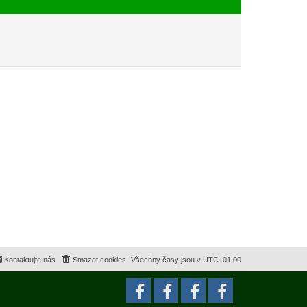
e
s
k
p
ě
v
e
k
Kontaktujte nás
Smazat cookies
Všechny časy jsou v
UTC+01:00