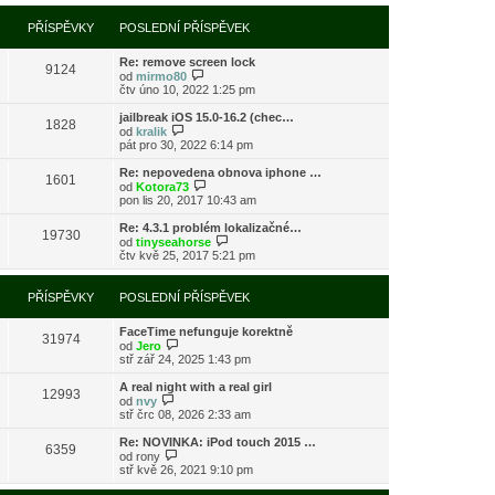
í
l
e
t
r
p
e
k
p
a
PŘÍSPĚVKY
POSLEDNÍ PŘÍSPĚVEK
ř
d
o
z
í
n
s
i
s
í
l
Re: remove screen lock
t
9124
p
p
e
Z
od
mirmo80
p
ě
ř
d
o
čtv úno 10, 2022 1:25 pm
o
v
í
n
b
s
e
s
í
r
l
jailbreak iOS 15.0-16.2 (chec…
k
1828
p
p
a
Z
e
od
kralik
ě
ř
z
o
d
pát pro 30, 2022 6:14 pm
v
í
i
b
n
e
s
t
r
í
Re: nepovedena obnova iphone …
k
1601
p
p
a
p
Z
od
Kotora73
ě
o
z
ř
o
pon lis 20, 2017 10:43 am
v
s
i
í
b
e
l
t
s
r
Re: 4.3.1 problém lokalizačné…
k
e
19730
p
p
a
Z
od
tinyseahorse
d
o
ě
z
o
čtv kvě 25, 2017 5:21 pm
n
s
v
i
b
í
l
e
t
r
p
e
k
p
a
PŘÍSPĚVKY
POSLEDNÍ PŘÍSPĚVEK
ř
d
o
z
í
n
s
i
s
í
l
FaceTime nefunguje korektně
t
31974
p
p
Z
e
od
Jero
p
ě
ř
o
d
stř zář 24, 2025 1:43 pm
o
v
í
b
n
s
e
s
r
í
l
A real night with a real girl
k
12993
p
a
p
Z
e
od
nvy
ě
z
ř
o
d
stř črc 08, 2026 2:33 am
v
i
í
b
n
e
t
s
r
í
Re: NOVINKA: iPod touch 2015 …
k
6359
p
p
a
p
Z
od
rony
o
ě
z
ř
o
stř kvě 26, 2021 9:10 pm
s
v
i
í
b
l
e
t
s
r