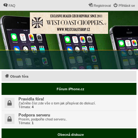
FAQ
Registrovat
Přihlásit se
Obsah fóra
Fórum iPhone.cz
Pravidla fóra!
Začněte číst zde vše o tom jak přispívat do diskuzí.
Témata:
4
Podpora serveru
Prosím, podpořte chod serveru..
Témata:
1
Obecná diskuze