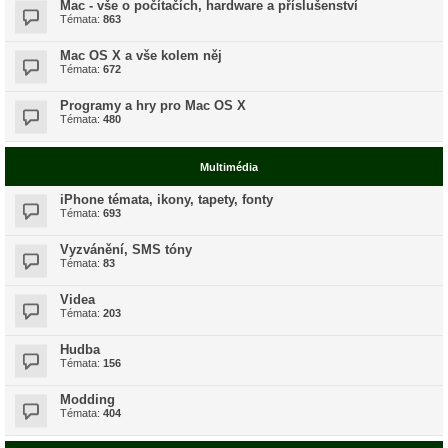
Mac - vše o počítačích, hardware a příslušenství
Témata:
863
Mac OS X a vše kolem něj
Témata:
672
Programy a hry pro Mac OS X
Témata:
480
Multimédia
iPhone témata, ikony, tapety, fonty
Témata:
693
Vyzvánění, SMS tóny
Témata:
83
Videa
Témata:
203
Hudba
Témata:
156
Modding
Témata:
404