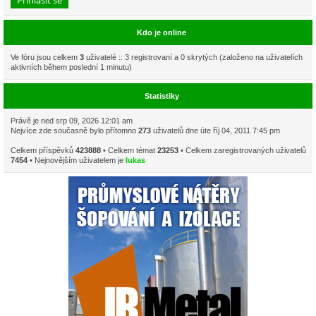
Kdo je online
Ve fóru jsou celkem
3
uživatelé :: 3 registrovaní a 0 skrytých (založeno na uživatelích
aktivních během poslední 1 minutu)
Statistiky
Právě je ned srp 09, 2026 12:01 am
Nejvíce zde současně bylo přítomno
273
uživatelů dne úte říj 04, 2011 7:45 pm
Celkem příspěvků
423888
• Celkem témat
23253
• Celkem zaregistrovaných uživatelů
7454
• Nejnovějším uživatelem je
lukas