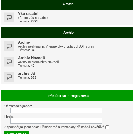
Ostatní
Vše ostatní
vše co vás napadne
Témata:
2521
Archiv
Archiv
Archiv neaktuálních/nepravdivých/starých/OT zpráv
Témata:
34
Archiv Návodů
Archiv neaktuálních Návodů
Témata:
40
archiv JB
Témata:
363
Přihlásit se
•
Registrovat
Uživatelské jméno:
Heslo:
Zapomněl(a) jsem heslo
Přihlásit mě automaticky při každé návštěvě