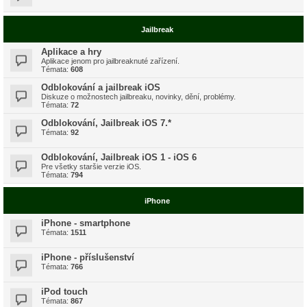
Jailbreak
Aplikace a hry
Aplikace jenom pro jailbreaknuté zařízení.
Témata:
608
Odblokování a jailbreak iOS
Diskuze o možnostech jailbreaku, novinky, dění, problémy.
Témata:
72
Odblokování, Jailbreak iOS 7.*
Témata:
92
Odblokování, Jailbreak iOS 1 - iOS 6
Pre všetky staršie verzie iOS.
Témata:
794
iPhone
iPhone - smartphone
Témata:
1511
iPhone - příslušenství
Témata:
766
iPod touch
Témata:
867