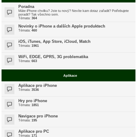
Poradna
Máte iPhone chvilku? Jste tu nový? Nevíte kam dotaz zařadit? Potřebujete
poradit? Tak všechno sem.
Témata:
364
Novinky o iPhone a dalších Apple produktech
Témata:
460
iOS, iTunes, App Store, iCloud, Match
Témata:
1961
WiFi, EDGE, GPRS, 3G problematika
Témata:
663
Aplikace
Aplikace pro iPhone
Témata:
3536
Hry pro iPhone
Témata:
1851
Navigace pro iPhone
Témata:
195
Aplikace pro PC
Témata:
171