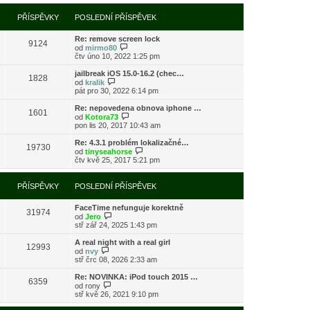
í
l
e
t
r
p
e
k
p
a
PŘÍSPĚVKY
POSLEDNÍ PŘÍSPĚVEK
ř
d
o
z
í
n
s
i
s
í
l
Re: remove screen lock
t
9124
p
p
e
Z
od
mirmo80
p
ě
ř
d
o
čtv úno 10, 2022 1:25 pm
o
v
í
n
b
s
e
s
í
r
l
jailbreak iOS 15.0-16.2 (chec…
k
1828
p
p
a
Z
e
od
kralik
ě
ř
z
o
d
pát pro 30, 2022 6:14 pm
v
í
i
b
n
e
s
t
r
í
Re: nepovedena obnova iphone …
k
1601
p
p
a
p
Z
od
Kotora73
ě
o
z
ř
o
pon lis 20, 2017 10:43 am
v
s
i
í
b
e
l
t
s
r
Re: 4.3.1 problém lokalizačné…
k
e
19730
p
p
a
Z
od
tinyseahorse
d
o
ě
z
o
čtv kvě 25, 2017 5:21 pm
n
s
v
i
b
í
l
e
t
r
p
e
k
p
a
PŘÍSPĚVKY
POSLEDNÍ PŘÍSPĚVEK
ř
d
o
z
í
n
s
i
s
í
l
FaceTime nefunguje korektně
t
31974
p
p
Z
e
od
Jero
p
ě
ř
o
d
stř zář 24, 2025 1:43 pm
o
v
í
b
n
s
e
s
r
í
l
A real night with a real girl
k
12993
p
a
p
Z
e
od
nvy
ě
z
ř
o
d
stř črc 08, 2026 2:33 am
v
i
í
b
n
e
t
s
r
í
Re: NOVINKA: iPod touch 2015 …
k
6359
p
p
a
p
Z
od
rony
o
ě
z
ř
o
stř kvě 26, 2021 9:10 pm
s
v
i
í
b
l
e
t
s
r