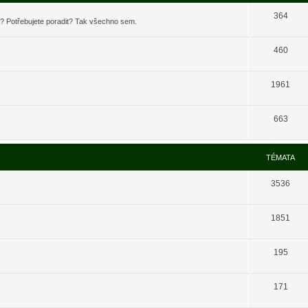
364
t? Potřebujete poradit? Tak všechno sem.
460
1961
663
TÉMATA
3536
1851
195
171