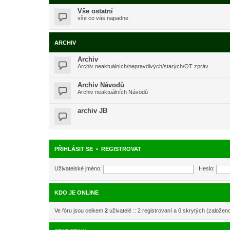
Vše ostatní
vše co vás napadne
ARCHIV
Archiv
Archiv neaktuálních/nepravdivých/starých/OT zpráv
Archiv Návodů
Archiv neaktuálních Návodů
archiv JB
PŘIHLÁSIT SE
•
REGISTROVAT
Uživatelské jméno:
Heslo:
KDO JE ONLINE
Ve fóru jsou celkem
2
uživatelé :: 2 registrovaní a 0 skrytých (založen