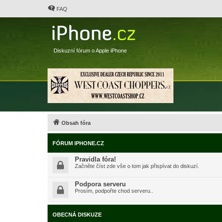
FAQ
Diskuzní fórum o Apple iPhone
Obsah fóra
FÓRUM IPHONE.CZ
Pravidla fóra!
Začněte číst zde vše o tom jak přispívat do diskuzí.
Podpora serveru
Prosím, podpořte chod serveru..
OBECNÁ DISKUZE