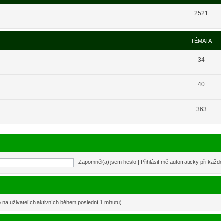
2521
TÉMATA
34
40
363
Zapomněl(a) jsem heslo
|
Přihlásit mě automaticky při kaž
o na uživatelích aktivních během poslední 1 minutu)