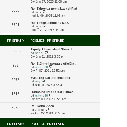
o
čtv úno 27, 2025 11:09 pm
ě
o
ř
b
v
s
í
r
e
l
Re: Tahoe uz nema LaunchPad
s
6358
a
k
e
Z
od
rony
p
z
d
o
ned lis 09, 2025 11:06 am
ě
i
n
b
v
t
í
r
e
Re: Timemachine na NAS
3761
p
p
a
Z
k
od
rony
o
ř
z
o
ned říj 20, 2024 8:44 am
s
í
i
b
l
s
t
r
e
p
p
a
PŘÍSPĚVKY
POSLEDNÍ PŘÍSPĚVEK
d
ě
o
z
n
v
s
i
í
e
l
Tapety, ktoré nafotil Steve J…
t
10610
p
k
e
Z
od
bedo.
p
ř
d
o
čtv úno 11, 2021 3:05 pm
o
í
n
b
s
s
í
r
l
Re: Stáhnutí songu z oficiáln…
972
p
p
a
e
Z
od
mirmo80
ě
ř
z
d
o
čtv říj 07, 2021 12:52 pm
v
í
i
n
b
e
s
t
í
r
Make the call and meet her
k
2078
p
p
p
a
Z
od
nvy
ě
o
ř
z
o
stř srp 05, 2026 8:38 am
v
s
í
i
b
e
l
s
t
r
Hudba na iPhone bez iTunes
k
e
1515
p
p
a
Z
od
mirmo80
d
ě
o
z
o
úte srp 09, 2022 11:29 am
n
v
s
i
b
í
e
l
t
r
Re: Ikona Videa
p
k
e
6259
p
a
Z
od
vermut
ř
d
o
z
o
stř kvě 22, 2019 8:55 am
í
n
s
i
b
s
í
l
t
r
p
p
e
p
a
PŘÍSPĚVKY
POSLEDNÍ PŘÍSPĚVEK
ě
ř
d
o
z