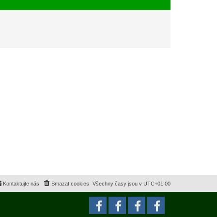
e
s
k
p
ě
v
e
k
Kontaktujte nás
Smazat cookies
Všechny časy jsou v
UTC+01:00