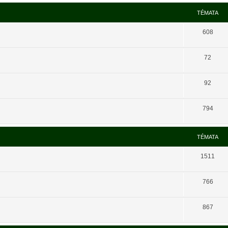
TÉMATA
608
72
92
794
TÉMATA
1511
766
867