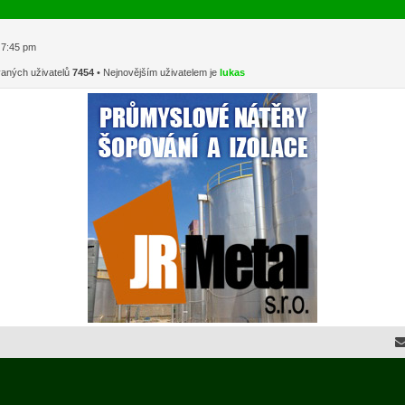
1 7:45 pm
vaných uživatelů
7454
• Nejnovějším uživatelem je
lukas