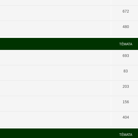
672
480
TÉMATA
693
83
203
156
404
TÉMATA