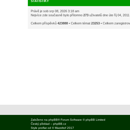
STATISTIKY
Právě je sob srp 08, 2026 3:18 am
Nejvíce zde současně bylo přítomno
273
uživatelů dne úte říj 04, 201
Celkem příspěvků
423888
• Celkem témat
23253
• Celkem zaregistro
Založeno na
phpBB
® Forum Software © phpBB Limited
Český překlad –
phpBB.cz
Style
proflat
od ©
Mazeltof
2017