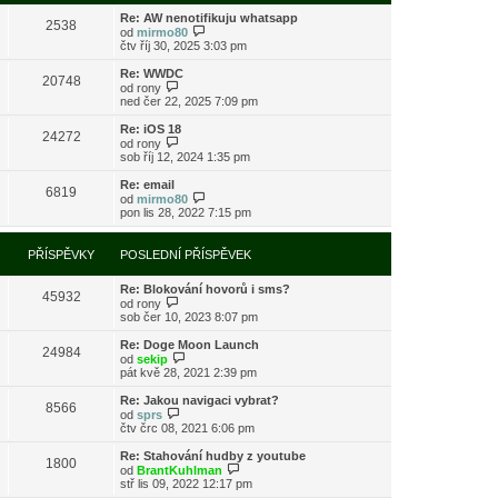
s
i
l
Re: AW nenotifikuju whatsapp
t
2538
e
Z
od
mirmo80
p
d
o
čtv říj 30, 2025 3:03 pm
o
n
b
s
í
r
l
Re: WWDC
20748
p
a
Z
e
od
rony
ř
z
o
d
ned čer 22, 2025 7:09 pm
í
i
b
n
s
t
r
í
Re: iOS 18
24272
p
p
a
p
Z
od
rony
ě
o
z
ř
o
sob říj 12, 2024 1:35 pm
v
s
i
í
b
e
l
t
s
r
Re: email
k
e
6819
p
p
a
Z
od
mirmo80
d
o
ě
z
o
pon lis 28, 2022 7:15 pm
n
s
v
i
b
í
l
e
t
r
p
e
k
p
a
PŘÍSPĚVKY
POSLEDNÍ PŘÍSPĚVEK
ř
d
o
z
í
n
s
i
s
í
l
Re: Blokování hovorů i sms?
t
45932
p
p
e
Z
od
rony
p
ě
ř
d
o
sob čer 10, 2023 8:07 pm
o
v
í
n
b
s
e
s
í
r
l
Re: Doge Moon Launch
k
24984
p
p
a
Z
e
od
sekip
ě
ř
z
o
d
pát kvě 28, 2021 2:39 pm
v
í
i
b
n
e
s
t
r
í
Re: Jakou navigaci vybrat?
k
8566
p
p
a
p
Z
od
sprs
ě
o
z
ř
o
čtv črc 08, 2021 6:06 pm
v
s
i
í
b
e
l
t
s
r
Re: Stahování hudby z youtube
k
e
1800
p
p
a
Z
od
BrantKuhlman
d
o
ě
z
o
stř lis 09, 2022 12:17 pm
n
s
v
i
b