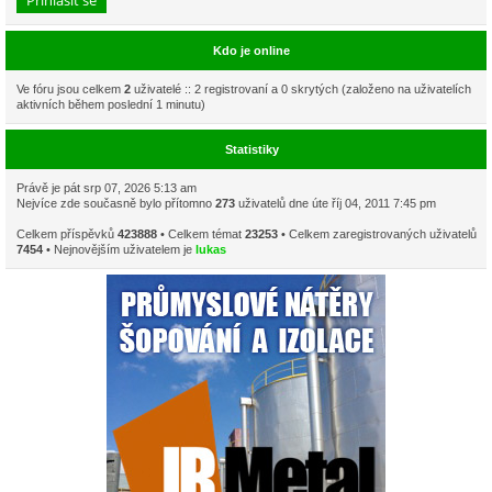
Kdo je online
Ve fóru jsou celkem
2
uživatelé :: 2 registrovaní a 0 skrytých (založeno na uživatelích
aktivních během poslední 1 minutu)
Statistiky
Právě je pát srp 07, 2026 5:13 am
Nejvíce zde současně bylo přítomno
273
uživatelů dne úte říj 04, 2011 7:45 pm
Celkem příspěvků
423888
• Celkem témat
23253
• Celkem zaregistrovaných uživatelů
7454
• Nejnovějším uživatelem je
lukas