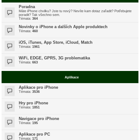
Poradna
Máte iPhone chvilku? Jste tu nový? Nevíte kam dotaz zařadit? Potřebujete
poradit? Tak všechno sem.
Témata:
364
Novinky o iPhone a dalších Apple produktech
Témata:
460
iOS, iTunes, App Store, iCloud, Match
Témata:
1961
WiFi, EDGE, GPRS, 3G problematika
Témata:
663
Aplikace
Aplikace pro iPhone
Témata:
3536
Hry pro iPhone
Témata:
1851
Navigace pro iPhone
Témata:
195
Aplikace pro PC
Témata:
171