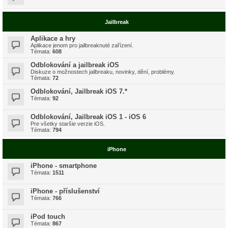
Jailbreak
Aplikace a hry
Aplikace jenom pro jailbreaknuté zařízení.
Témata:
608
Odblokování a jailbreak iOS
Diskuze o možnostech jailbreaku, novinky, dění, problémy.
Témata:
72
Odblokování, Jailbreak iOS 7.*
Témata:
92
Odblokování, Jailbreak iOS 1 - iOS 6
Pre všetky staršie verzie iOS.
Témata:
794
iPhone
iPhone - smartphone
Témata:
1511
iPhone - příslušenství
Témata:
766
iPod touch
Témata:
867