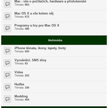
Mac - vše o počítačích, hardware a příslušenství
Témata:
863
Mac OS X a vše kolem něj
Témata:
672
Programy a hry pro Mac OS X
Témata:
480
Multimédia
iPhone témata, ikony, tapety, fonty
Témata:
693
Vyzvánění, SMS tóny
Témata:
83
Videa
Témata:
203
Hudba
Témata:
156
Modding
Témata:
404