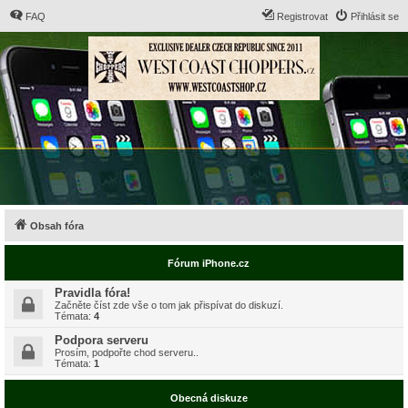
FAQ
Registrovat
Přihlásit se
Obsah fóra
Fórum iPhone.cz
Pravidla fóra!
Začněte číst zde vše o tom jak přispívat do diskuzí.
Témata:
4
Podpora serveru
Prosím, podpořte chod serveru..
Témata:
1
Obecná diskuze