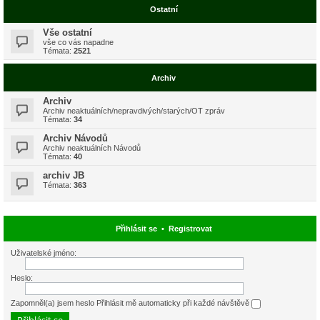
Ostatní
Vše ostatní
vše co vás napadne
Témata:
2521
Archiv
Archiv
Archiv neaktuálních/nepravdivých/starých/OT zpráv
Témata:
34
Archiv Návodů
Archiv neaktuálních Návodů
Témata:
40
archiv JB
Témata:
363
Přihlásit se
•
Registrovat
Uživatelské jméno:
Heslo:
Zapomněl(a) jsem heslo
Přihlásit mě automaticky při každé návštěvě