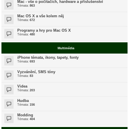
Mac - vše o počítačích, hardware a příslušenství
Témata:
863
Mac OS X a vše kolem něj
Témata:
672
Programy a hry pro Mac OS X
Témata:
480
Multimédia
iPhone témata, ikony, tapety, fonty
Témata:
693
Vyzvánění, SMS tóny
Témata:
83
Videa
Témata:
203
Hudba
Témata:
156
Modding
Témata:
404