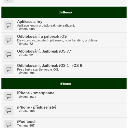
Jailbreak
Aplikace a hry
Aplikace jenom pro jailbreaknuté zařízení.
Témata:
608
Odblokování a jailbreak iOS
Diskuze o možnostech jailbreaku, novinky, dění, problémy.
Témata:
72
Odblokování, Jailbreak iOS 7.*
Témata:
92
Odblokování, Jailbreak iOS 1 - iOS 6
Pre všetky staršie verzie iOS.
Témata:
794
iPhone
iPhone - smartphone
Témata:
1511
iPhone - příslušenství
Témata:
766
iPod touch
Témata:
867