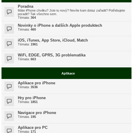
Poradna
Máte iPhone chvilku? Jste tu nový? Nevíte kam dotaz zařadit? Potřebujete
poradit? Tak všechno sem.
Témata:
364
Novinky o iPhone a dalších Apple produktech
Témata:
460
iOS, iTunes, App Store, iCloud, Match
Témata:
1961
WiFi, EDGE, GPRS, 3G problematika
Témata:
663
Aplikace
Aplikace pro iPhone
Témata:
3536
Hry pro iPhone
Témata:
1851
Navigace pro iPhone
Témata:
195
Aplikace pro PC
Témata:
171