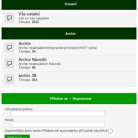
Ostatní
Vše ostatní
vše co vás napadne
Témata:
2521
Archiv
Archiv
Archiv neaktuálních/nepravdivých/starých/OT zpráv
Témata:
34
Archiv Návodů
Archiv neaktuálních Návodů
Témata:
40
archiv JB
Témata:
363
Přihlásit se
•
Registrovat
Uživatelské jméno:
Heslo:
Zapomněl(a) jsem heslo
Přihlásit mě automaticky při každé návštěvě