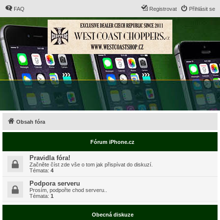
FAQ
Registrovat
Přihlásit se
Obsah fóra
Fórum iPhone.cz
Pravidla fóra!
Začněte číst zde vše o tom jak přispívat do diskuzí.
Témata:
4
Podpora serveru
Prosím, podpořte chod serveru..
Témata:
1
Obecná diskuze