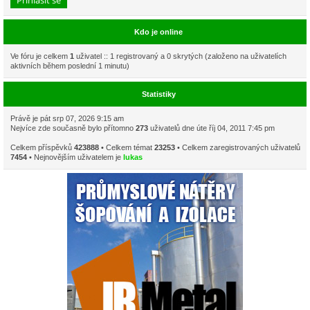
Kdo je online
Ve fóru je celkem
1
uživatel :: 1 registrovaný a 0 skrytých (založeno na uživatelích
aktivních během poslední 1 minutu)
Statistiky
Právě je pát srp 07, 2026 9:15 am
Nejvíce zde současně bylo přítomno
273
uživatelů dne úte říj 04, 2011 7:45 pm
Celkem příspěvků
423888
• Celkem témat
23253
• Celkem zaregistrovaných uživatelů
7454
• Nejnovějším uživatelem je
lukas