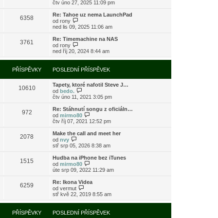
o
čtv úno 27, 2025 11:09 pm
ě
o
ř
b
v
s
í
r
e
l
Re: Tahoe uz nema LaunchPad
s
6358
a
k
e
Z
od
rony
p
z
d
o
ned lis 09, 2025 11:06 am
ě
i
n
b
v
t
í
r
e
Re: Timemachine na NAS
3761
p
p
a
Z
k
od
rony
o
ř
z
o
ned říj 20, 2024 8:44 am
s
í
i
b
l
s
t
r
e
p
p
a
PŘÍSPĚVKY
POSLEDNÍ PŘÍSPĚVEK
d
ě
o
z
n
v
s
i
í
e
l
Tapety, ktoré nafotil Steve J…
t
10610
p
k
e
Z
od
bedo.
p
ř
d
o
čtv úno 11, 2021 3:05 pm
o
í
n
b
s
s
í
r
l
Re: Stáhnutí songu z oficiáln…
972
p
p
a
e
Z
od
mirmo80
ě
ř
z
d
o
čtv říj 07, 2021 12:52 pm
v
í
i
n
b
e
s
t
í
r
Make the call and meet her
k
2078
p
p
p
a
Z
od
nvy
ě
o
ř
z
o
stř srp 05, 2026 8:38 am
v
s
í
i
b
e
l
s
t
r
Hudba na iPhone bez iTunes
k
e
1515
p
p
a
Z
od
mirmo80
d
ě
o
z
o
úte srp 09, 2022 11:29 am
n
v
s
i
b
í
e
l
t
r
Re: Ikona Videa
p
k
e
6259
p
a
Z
od
vermut
ř
d
o
z
o
stř kvě 22, 2019 8:55 am
í
n
s
i
b
s
í
l
t
r
p
p
e
p
a
PŘÍSPĚVKY
POSLEDNÍ PŘÍSPĚVEK
ě
ř
d
o
z