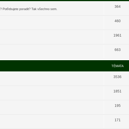
364
t? Potřebujete poradit? Tak všechno sem.
460
1961
663
TÉMATA
3536
1851
195
171