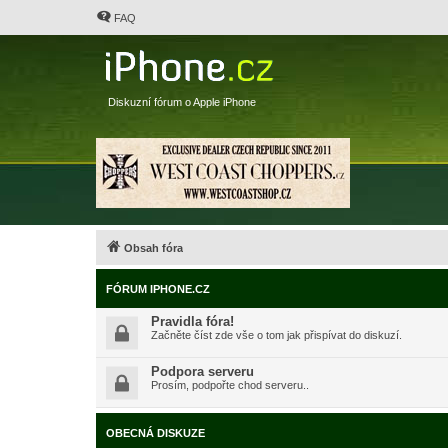
FAQ
Diskuzní fórum o Apple iPhone
Obsah fóra
FÓRUM IPHONE.CZ
Pravidla fóra!
Začněte číst zde vše o tom jak přispívat do diskuzí.
Podpora serveru
Prosím, podpořte chod serveru..
OBECNÁ DISKUZE