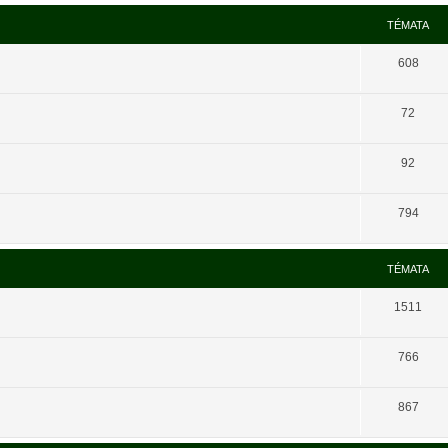
TÉMATA
608
72
92
794
TÉMATA
1511
766
867