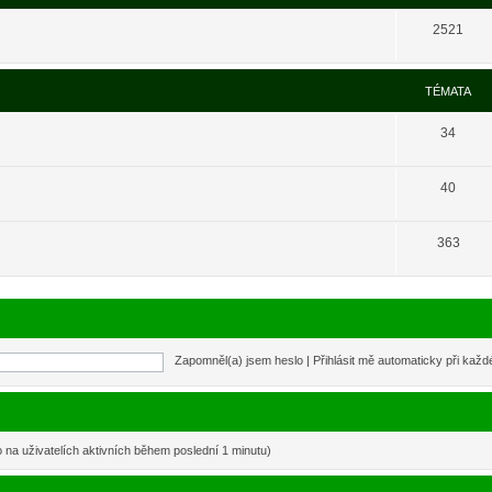
2521
TÉMATA
34
40
363
Zapomněl(a) jsem heslo
|
Přihlásit mě automaticky při kaž
o na uživatelích aktivních během poslední 1 minutu)