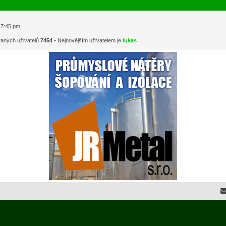
1 7:45 pm
vaných uživatelů
7454
• Nejnovějším uživatelem je
lukas