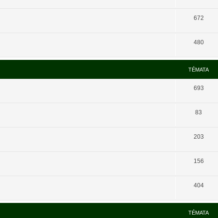
672
480
TÉMATA
693
83
203
156
404
TÉMATA