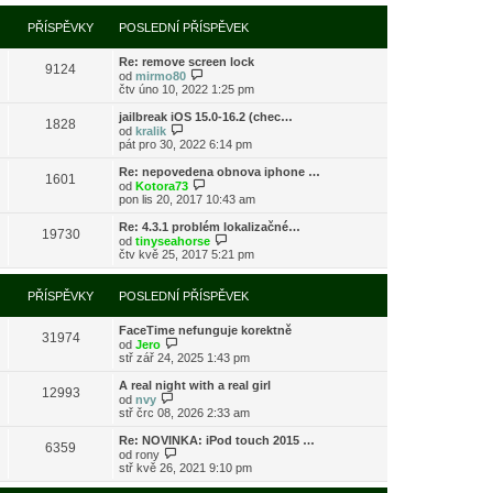
í
l
e
t
r
p
e
k
p
a
PŘÍSPĚVKY
POSLEDNÍ PŘÍSPĚVEK
ř
d
o
z
í
n
s
i
s
í
l
Re: remove screen lock
t
9124
p
p
e
Z
od
mirmo80
p
ě
ř
d
o
čtv úno 10, 2022 1:25 pm
o
v
í
n
b
s
e
s
í
r
l
jailbreak iOS 15.0-16.2 (chec…
k
1828
p
p
a
Z
e
od
kralik
ě
ř
z
o
d
pát pro 30, 2022 6:14 pm
v
í
i
b
n
e
s
t
r
í
Re: nepovedena obnova iphone …
k
1601
p
p
a
p
Z
od
Kotora73
ě
o
z
ř
o
pon lis 20, 2017 10:43 am
v
s
i
í
b
e
l
t
s
r
Re: 4.3.1 problém lokalizačné…
k
e
19730
p
p
a
Z
od
tinyseahorse
d
o
ě
z
o
čtv kvě 25, 2017 5:21 pm
n
s
v
i
b
í
l
e
t
r
p
e
k
p
a
PŘÍSPĚVKY
POSLEDNÍ PŘÍSPĚVEK
ř
d
o
z
í
n
s
i
s
í
l
FaceTime nefunguje korektně
t
31974
p
p
Z
e
od
Jero
p
ě
ř
o
d
stř zář 24, 2025 1:43 pm
o
v
í
b
n
s
e
s
r
í
l
A real night with a real girl
k
12993
p
a
p
Z
e
od
nvy
ě
z
ř
o
d
stř črc 08, 2026 2:33 am
v
i
í
b
n
e
t
s
r
í
Re: NOVINKA: iPod touch 2015 …
k
6359
p
p
a
p
Z
od
rony
o
ě
z
ř
o
stř kvě 26, 2021 9:10 pm
s
v
i
í
b
l
e
t
s
r