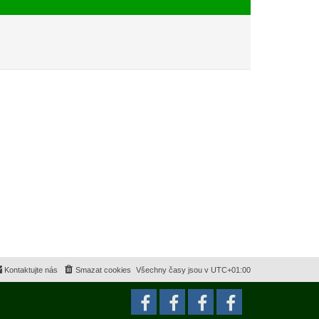
e
s
k
p
ě
v
e
k
Kontaktujte nás
Smazat cookies
Všechny časy jsou v
UTC+01:00