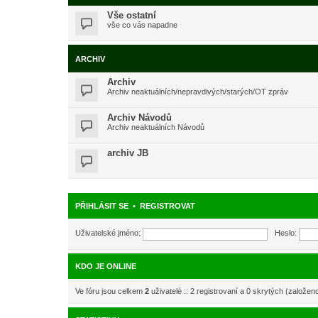
Vše ostatní
vše co vás napadne
ARCHIV
Archiv
Archiv neaktuálních/nepravdivých/starých/OT zpráv
Archiv Návodů
Archiv neaktuálních Návodů
archiv JB
PŘIHLÁSIT SE
•
REGISTROVAT
Uživatelské jméno:
Heslo:
KDO JE ONLINE
Ve fóru jsou celkem
2
uživatelé :: 2 registrovaní a 0 skrytých (založen