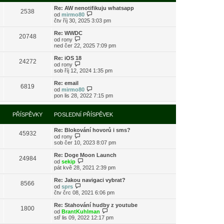
s
i
l
Re: AW nenotifikuju whatsapp
t
2538
e
Z
od
mirmo80
p
d
o
čtv říj 30, 2025 3:03 pm
o
n
b
s
í
r
l
Re: WWDC
20748
p
a
Z
e
od
rony
ř
z
o
d
ned čer 22, 2025 7:09 pm
í
i
b
n
s
t
r
í
Re: iOS 18
24272
p
p
a
p
Z
od
rony
ě
o
z
ř
o
sob říj 12, 2024 1:35 pm
v
s
i
í
b
e
l
t
s
r
Re: email
k
e
6819
p
p
a
Z
od
mirmo80
d
o
ě
z
o
pon lis 28, 2022 7:15 pm
n
s
v
i
b
í
l
e
t
r
p
e
k
p
a
PŘÍSPĚVKY
POSLEDNÍ PŘÍSPĚVEK
ř
d
o
z
í
n
s
i
s
í
l
Re: Blokování hovorů i sms?
t
45932
p
p
e
Z
od
rony
p
ě
ř
d
o
sob čer 10, 2023 8:07 pm
o
v
í
n
b
s
e
s
í
r
l
Re: Doge Moon Launch
k
24984
p
p
a
Z
e
od
sekip
ě
ř
z
o
d
pát kvě 28, 2021 2:39 pm
v
í
i
b
n
e
s
t
r
í
Re: Jakou navigaci vybrat?
k
8566
p
p
a
p
Z
od
sprs
ě
o
z
ř
o
čtv črc 08, 2021 6:06 pm
v
s
i
í
b
e
l
t
s
r
Re: Stahování hudby z youtube
k
e
1800
p
p
a
Z
od
BrantKuhlman
d
o
ě
z
o
stř lis 09, 2022 12:17 pm
n
s
v
i
b