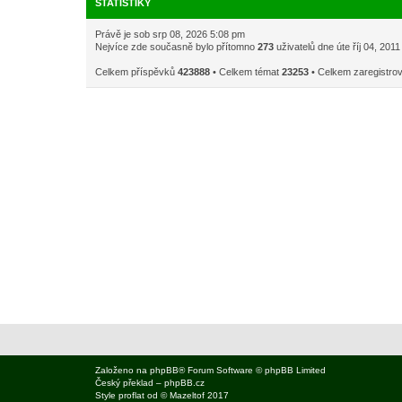
STATISTIKY
Právě je sob srp 08, 2026 5:08 pm
Nejvíce zde současně bylo přítomno
273
uživatelů dne úte říj 04, 201
Celkem příspěvků
423888
• Celkem témat
23253
• Celkem zaregistro
Založeno na
phpBB
® Forum Software © phpBB Limited
Český překlad –
phpBB.cz
Style
proflat
od ©
Mazeltof
2017