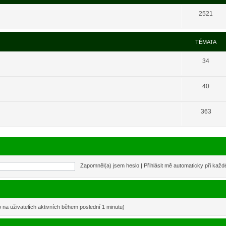
2521
TÉMATA
34
40
363
Zapomněl(a) jsem heslo
|
Přihlásit mě automaticky při kaž
o na uživatelích aktivních během poslední 1 minutu)