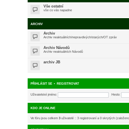
Vše ostatní
vše co vás napadne
ARCHIV
Archiv
Archiv neaktuálních/nepravdivých/starých/OT zpráv
Archiv Návodů
Archiv neaktuálních Návodů
archiv JB
PŘIHLÁSIT SE
•
REGISTROVAT
Uživatelské jméno:
Heslo:
KDO JE ONLINE
Ve fóru jsou celkem
3
uživatelé :: 3 registrovaní a 0 skrytých (založen