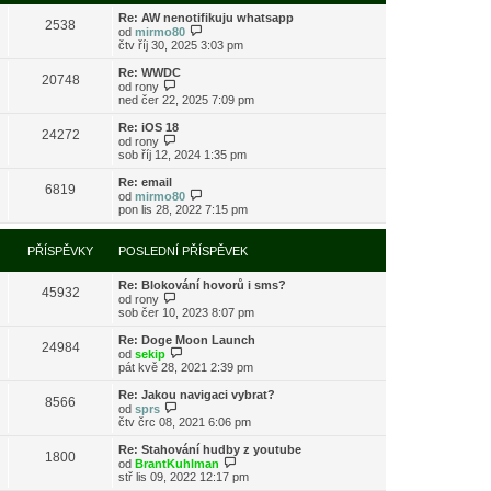
s
i
l
Re: AW nenotifikuju whatsapp
t
2538
e
Z
od
mirmo80
p
d
o
čtv říj 30, 2025 3:03 pm
o
n
b
s
í
r
l
Re: WWDC
20748
p
a
Z
e
od
rony
ř
z
o
d
ned čer 22, 2025 7:09 pm
í
i
b
n
s
t
r
í
Re: iOS 18
24272
p
p
a
p
Z
od
rony
ě
o
z
ř
o
sob říj 12, 2024 1:35 pm
v
s
i
í
b
e
l
t
s
r
Re: email
k
e
6819
p
p
a
Z
od
mirmo80
d
o
ě
z
o
pon lis 28, 2022 7:15 pm
n
s
v
i
b
í
l
e
t
r
p
e
k
p
a
PŘÍSPĚVKY
POSLEDNÍ PŘÍSPĚVEK
ř
d
o
z
í
n
s
i
s
í
l
Re: Blokování hovorů i sms?
t
45932
p
p
e
Z
od
rony
p
ě
ř
d
o
sob čer 10, 2023 8:07 pm
o
v
í
n
b
s
e
s
í
r
l
Re: Doge Moon Launch
k
24984
p
p
a
Z
e
od
sekip
ě
ř
z
o
d
pát kvě 28, 2021 2:39 pm
v
í
i
b
n
e
s
t
r
í
Re: Jakou navigaci vybrat?
k
8566
p
p
a
p
Z
od
sprs
ě
o
z
ř
o
čtv črc 08, 2021 6:06 pm
v
s
i
í
b
e
l
t
s
r
Re: Stahování hudby z youtube
k
e
1800
p
p
a
Z
od
BrantKuhlman
d
o
ě
z
o
stř lis 09, 2022 12:17 pm
n
s
v
i
b