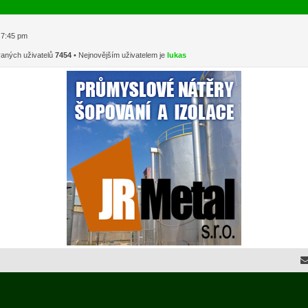
1 7:45 pm
vaných uživatelů
7454
• Nejnovějším uživatelem je
lukas