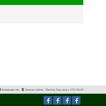
e
s
k
p
ě
v
e
k
Kontaktujte nás
Smazat cookies
Všechny časy jsou v
UTC+01:00