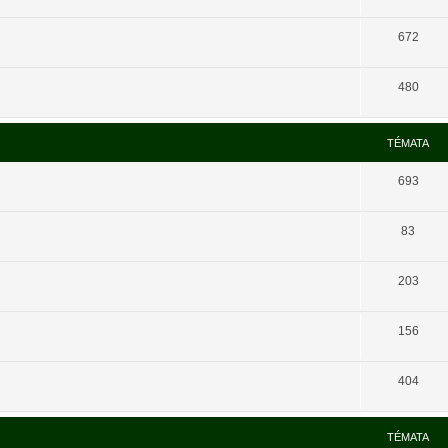
672
480
TÉMATA
693
83
203
156
404
TÉMATA