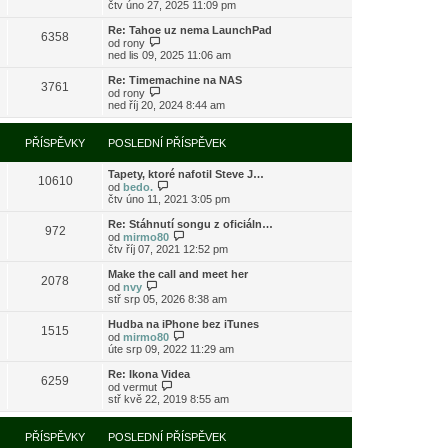
o
čtv úno 27, 2025 11:09 pm
ě
o
ř
b
v
s
í
r
e
l
Re: Tahoe uz nema LaunchPad
s
6358
a
k
e
Z
od
rony
p
z
d
o
ned lis 09, 2025 11:06 am
ě
i
n
b
v
t
í
r
e
Re: Timemachine na NAS
3761
p
p
a
Z
k
od
rony
o
ř
z
o
ned říj 20, 2024 8:44 am
s
í
i
b
l
s
t
r
e
p
p
a
PŘÍSPĚVKY
POSLEDNÍ PŘÍSPĚVEK
d
ě
o
z
n
v
s
i
í
e
l
Tapety, ktoré nafotil Steve J…
t
10610
p
k
e
Z
od
bedo.
p
ř
d
o
čtv úno 11, 2021 3:05 pm
o
í
n
b
s
s
í
r
l
Re: Stáhnutí songu z oficiáln…
972
p
p
a
e
Z
od
mirmo80
ě
ř
z
d
o
čtv říj 07, 2021 12:52 pm
v
í
i
n
b
e
s
t
í
r
Make the call and meet her
k
2078
p
p
p
a
Z
od
nvy
ě
o
ř
z
o
stř srp 05, 2026 8:38 am
v
s
í
i
b
e
l
s
t
r
Hudba na iPhone bez iTunes
k
e
1515
p
p
a
Z
od
mirmo80
d
ě
o
z
o
úte srp 09, 2022 11:29 am
n
v
s
i
b
í
e
l
t
r
Re: Ikona Videa
p
k
e
6259
p
a
Z
od
vermut
ř
d
o
z
o
stř kvě 22, 2019 8:55 am
í
n
s
i
b
s
í
l
t
r
p
p
e
p
a
PŘÍSPĚVKY
POSLEDNÍ PŘÍSPĚVEK
ě
ř
d
o
z