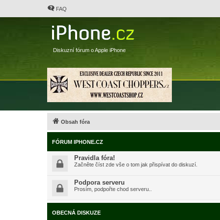
FAQ
Diskuzní fórum o Apple iPhone
Obsah fóra
FÓRUM IPHONE.CZ
Pravidla fóra!
Začněte číst zde vše o tom jak přispívat do diskuzí.
Podpora serveru
Prosím, podpořte chod serveru..
OBECNÁ DISKUZE