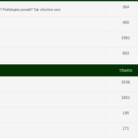
364
t? Potřebujete poradit? Tak všechno sem.
460
1961
663
TÉMATA
3536
1851
195
171