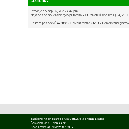
STATISTIKY
Právě je čtv srp 06, 2026 4:47 pm
Nejvíce zde současně bylo přítomno
273
uživatelů dne úte říj 04, 201
Celkem příspěvků
423888
• Celkem témat
23253
• Celkem zaregistro
Založeno na
phpBB
® Forum Software © phpBB Limited
Český překlad –
phpBB.cz
Style
proflat
od ©
Mazeltof
2017