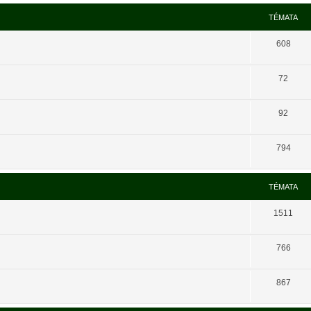
TÉMATA
608
72
92
794
TÉMATA
1511
766
867