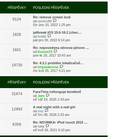
í
l
e
t
r
p
e
k
p
a
PŘÍSPĚVKY
POSLEDNÍ PŘÍSPĚVEK
ř
d
o
z
í
n
s
i
s
í
l
Re: remove screen lock
t
9124
p
p
e
Z
od
mirmo80
p
ě
ř
d
o
čtv úno 10, 2022 1:25 pm
o
v
í
n
b
s
e
s
í
r
l
jailbreak iOS 15.0-16.2 (chec…
k
1828
p
p
a
Z
e
od
kralik
ě
ř
z
o
d
pát pro 30, 2022 6:14 pm
v
í
i
b
n
e
s
t
r
í
Re: nepovedena obnova iphone …
k
1601
p
p
a
p
Z
od
Kotora73
ě
o
z
ř
o
pon lis 20, 2017 10:43 am
v
s
i
í
b
e
l
t
s
r
Re: 4.3.1 problém lokalizačné…
k
e
19730
p
p
a
Z
od
tinyseahorse
d
o
ě
z
o
čtv kvě 25, 2017 5:21 pm
n
s
v
i
b
í
l
e
t
r
p
e
k
p
a
PŘÍSPĚVKY
POSLEDNÍ PŘÍSPĚVEK
ř
d
o
z
í
n
s
i
s
í
l
FaceTime nefunguje korektně
t
31974
p
p
Z
e
od
Jero
p
ě
ř
o
d
stř zář 24, 2025 1:43 pm
o
v
í
b
n
s
e
s
r
í
l
A real night with a real girl
k
12993
p
a
p
Z
e
od
nvy
ě
z
ř
o
d
stř črc 08, 2026 2:33 am
v
i
í
b
n
e
t
s
r
í
Re: NOVINKA: iPod touch 2015 …
k
6359
p
p
a
p
Z
od
rony
o
ě
z
ř
o
stř kvě 26, 2021 9:10 pm
s
v
i
í
b
l
e
t
s
r