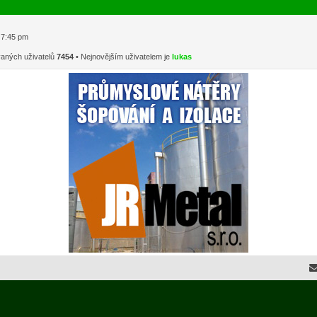
1 7:45 pm
vaných uživatelů
7454
• Nejnovějším uživatelem je
lukas