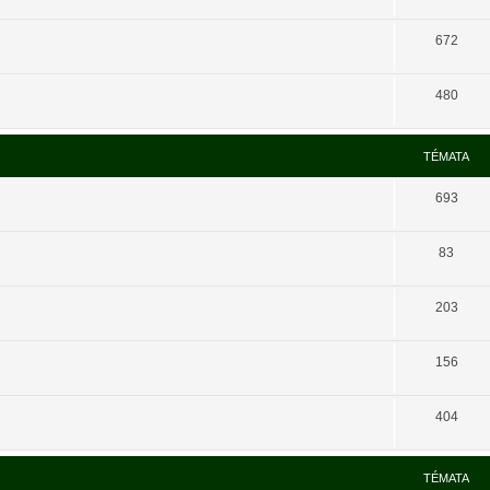
672
480
TÉMATA
693
83
203
156
404
TÉMATA