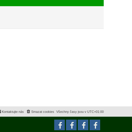
e
s
k
p
ě
v
e
k
Kontaktujte nás
Smazat cookies
Všechny časy jsou v
UTC+01:00