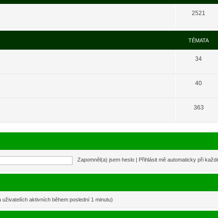
2521
TÉMATA
34
40
363
Zapomněl(a) jsem heslo
|
Přihlásit mě automaticky při kaž
a uživatelích aktivních během poslední 1 minutu)