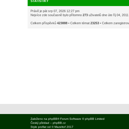
STATISTIKY
Právě je pát srp 07, 2026 12:27 pm
Nejvíce zde současně bylo přítomno
273
uživatelů dne úte říj 04, 201
Celkem příspěvků
423888
• Celkem témat
23253
• Celkem zaregistro
Založeno na
phpBB
® Forum Software © phpBB Limited
Český překlad –
phpBB.cz
Style
proflat
od ©
Mazeltof
2017