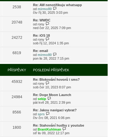
s
i
l
Re: AW nenotifikuju whatsapp
t
2538
e
Z
od
mirmo80
p
d
o
čtv říj 30, 2025 3:03 pm
o
n
b
s
í
r
l
Re: WWDC
20748
p
a
Z
e
od
rony
ř
z
o
d
ned čer 22, 2025 7:09 pm
í
i
b
n
s
t
r
í
Re: iOS 18
24272
p
p
a
p
Z
od
rony
ě
o
z
ř
o
sob říj 12, 2024 1:35 pm
v
s
i
í
b
e
l
t
s
r
Re: email
k
e
6819
p
p
a
Z
od
mirmo80
d
o
ě
z
o
pon lis 28, 2022 7:15 pm
n
s
v
i
b
í
l
e
t
r
p
e
k
p
a
PŘÍSPĚVKY
POSLEDNÍ PŘÍSPĚVEK
ř
d
o
z
í
n
s
i
s
í
l
Re: Blokování hovorů i sms?
t
45932
p
p
e
Z
od
rony
p
ě
ř
d
o
sob čer 10, 2023 8:07 pm
o
v
í
n
b
s
e
s
í
r
l
Re: Doge Moon Launch
k
24984
p
p
a
Z
e
od
sekip
ě
ř
z
o
d
pát kvě 28, 2021 2:39 pm
v
í
i
b
n
e
s
t
r
í
Re: Jakou navigaci vybrat?
k
8566
p
p
a
p
Z
od
sprs
ě
o
z
ř
o
čtv črc 08, 2021 6:06 pm
v
s
i
í
b
e
l
t
s
r
Re: Stahování hudby z youtube
k
e
1800
p
p
a
Z
od
BrantKuhlman
d
o
ě
z
o
stř lis 09, 2022 12:17 pm
n
s
v
i
b