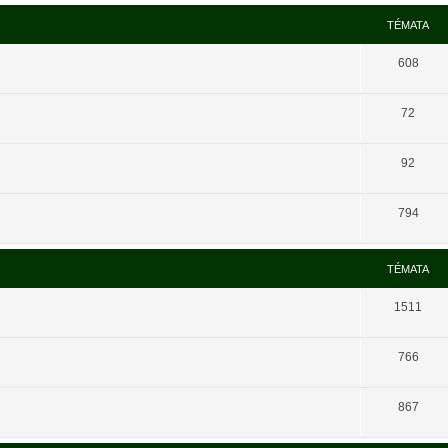
TÉMATA
608
72
92
794
TÉMATA
1511
766
867