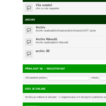
Vše ostatní
vše co vás napadne
ARCHIV
Archiv
Archiv neaktuálních/nepravdivých/starých/OT zpráv
Archiv Návodů
Archiv neaktuálních Návodů
archiv JB
PŘIHLÁSIT SE
•
REGISTROVAT
Uživatelské jméno:
Heslo:
KDO JE ONLINE
Ve fóru je celkem
1
uživatel :: 1 registrovaný a 0 skrytých (založeno n