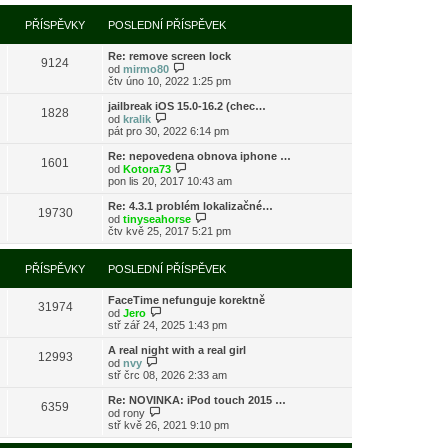
í
l
e
t
r
p
e
k
p
a
PŘÍSPĚVKY
POSLEDNÍ PŘÍSPĚVEK
ř
d
o
z
í
n
s
i
s
í
l
Re: remove screen lock
t
9124
p
p
e
Z
od
mirmo80
p
ě
ř
d
o
čtv úno 10, 2022 1:25 pm
o
v
í
n
b
s
e
s
í
r
l
jailbreak iOS 15.0-16.2 (chec…
k
1828
p
p
a
Z
e
od
kralik
ě
ř
z
o
d
pát pro 30, 2022 6:14 pm
v
í
i
b
n
e
s
t
r
í
Re: nepovedena obnova iphone …
k
1601
p
p
a
p
Z
od
Kotora73
ě
o
z
ř
o
pon lis 20, 2017 10:43 am
v
s
i
í
b
e
l
t
s
r
Re: 4.3.1 problém lokalizačné…
k
e
19730
p
p
a
Z
od
tinyseahorse
d
o
ě
z
o
čtv kvě 25, 2017 5:21 pm
n
s
v
i
b
í
l
e
t
r
p
e
k
p
a
PŘÍSPĚVKY
POSLEDNÍ PŘÍSPĚVEK
ř
d
o
z
í
n
s
i
s
í
l
FaceTime nefunguje korektně
t
31974
p
p
Z
e
od
Jero
p
ě
ř
o
d
stř zář 24, 2025 1:43 pm
o
v
í
b
n
s
e
s
r
í
l
A real night with a real girl
k
12993
p
a
p
Z
e
od
nvy
ě
z
ř
o
d
stř črc 08, 2026 2:33 am
v
i
í
b
n
e
t
s
r
í
Re: NOVINKA: iPod touch 2015 …
k
6359
p
p
a
p
Z
od
rony
o
ě
z
ř
o
stř kvě 26, 2021 9:10 pm
s
v
i
í
b
l
e
t
s
r