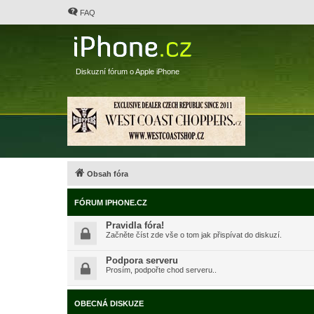
FAQ
Diskuzní fórum o Apple iPhone
Obsah fóra
FÓRUM IPHONE.CZ
Pravidla fóra!
Začněte číst zde vše o tom jak přispívat do diskuzí.
Podpora serveru
Prosím, podpořte chod serveru..
OBECNÁ DISKUZE