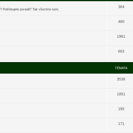
364
t? Potřebujete poradit? Tak všechno sem.
460
1961
663
TÉMATA
3536
1851
195
171