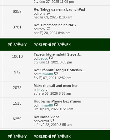
o
čtv úno 27, 2025 11:09 pm
ě
o
ř
b
v
s
í
r
e
l
Re: Tahoe uz nema LaunchPad
s
6358
a
k
e
Z
od
rony
p
z
d
o
ned lis 09, 2025 11:06 am
ě
i
n
b
v
t
í
r
e
Re: Timemachine na NAS
3761
p
p
a
Z
k
od
rony
o
ř
z
o
ned říj 20, 2024 8:44 am
s
í
i
b
l
s
t
r
e
p
p
a
PŘÍSPĚVKY
POSLEDNÍ PŘÍSPĚVEK
d
ě
o
z
n
v
s
i
í
e
l
Tapety, ktoré nafotil Steve J…
t
10610
p
k
e
Z
od
bedo.
p
ř
d
o
čtv úno 11, 2021 3:05 pm
o
í
n
b
s
s
í
r
l
Re: Stáhnutí songu z oficiáln…
972
p
p
a
e
Z
od
mirmo80
ě
ř
z
d
o
čtv říj 07, 2021 12:52 pm
v
í
i
n
b
e
s
t
í
r
Make the call and meet her
k
2078
p
p
p
a
Z
od
nvy
ě
o
ř
z
o
stř srp 05, 2026 8:38 am
v
s
í
i
b
e
l
s
t
r
Hudba na iPhone bez iTunes
k
e
1515
p
p
a
Z
od
mirmo80
d
ě
o
z
o
úte srp 09, 2022 11:29 am
n
v
s
i
b
í
e
l
t
r
Re: Ikona Videa
p
k
e
6259
p
a
Z
od
vermut
ř
d
o
z
o
stř kvě 22, 2019 8:55 am
í
n
s
i
b
s
í
l
t
r
p
p
e
p
a
PŘÍSPĚVKY
POSLEDNÍ PŘÍSPĚVEK
ě
ř
d
o
z