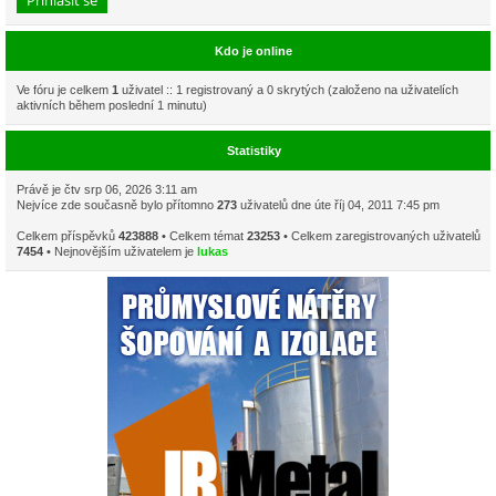
Kdo je online
Ve fóru je celkem
1
uživatel :: 1 registrovaný a 0 skrytých (založeno na uživatelích
aktivních během poslední 1 minutu)
Statistiky
Právě je čtv srp 06, 2026 3:11 am
Nejvíce zde současně bylo přítomno
273
uživatelů dne úte říj 04, 2011 7:45 pm
Celkem příspěvků
423888
• Celkem témat
23253
• Celkem zaregistrovaných uživatelů
7454
• Nejnovějším uživatelem je
lukas