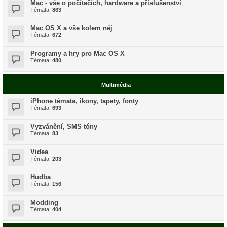
Mac - vše o počítačích, hardware a příslušenství
Témata:
863
Mac OS X a vše kolem něj
Témata:
672
Programy a hry pro Mac OS X
Témata:
480
Multimédia
iPhone témata, ikony, tapety, fonty
Témata:
693
Vyzvánění, SMS tóny
Témata:
83
Videa
Témata:
203
Hudba
Témata:
156
Modding
Témata:
404