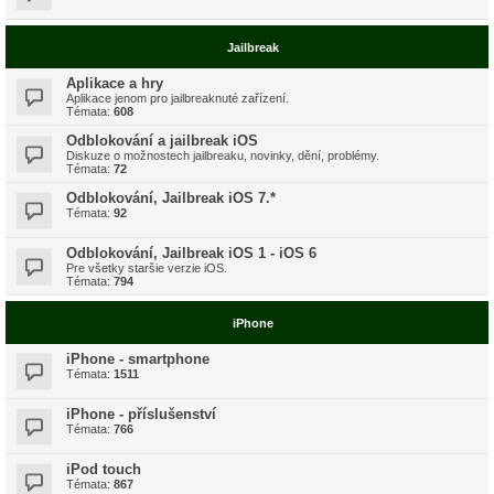
Jailbreak
Aplikace a hry
Aplikace jenom pro jailbreaknuté zařízení.
Témata:
608
Odblokování a jailbreak iOS
Diskuze o možnostech jailbreaku, novinky, dění, problémy.
Témata:
72
Odblokování, Jailbreak iOS 7.*
Témata:
92
Odblokování, Jailbreak iOS 1 - iOS 6
Pre všetky staršie verzie iOS.
Témata:
794
iPhone
iPhone - smartphone
Témata:
1511
iPhone - příslušenství
Témata:
766
iPod touch
Témata:
867