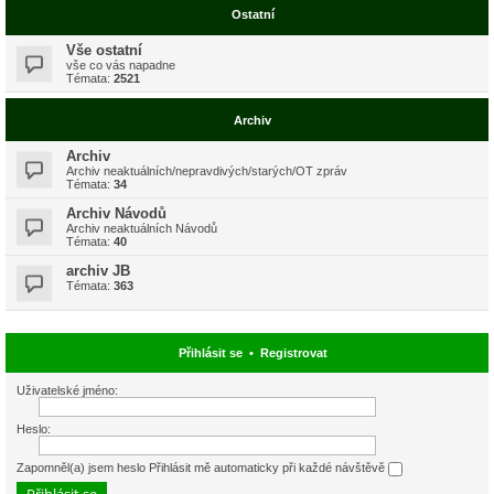
Ostatní
Vše ostatní
vše co vás napadne
Témata:
2521
Archiv
Archiv
Archiv neaktuálních/nepravdivých/starých/OT zpráv
Témata:
34
Archiv Návodů
Archiv neaktuálních Návodů
Témata:
40
archiv JB
Témata:
363
Přihlásit se
•
Registrovat
Uživatelské jméno:
Heslo:
Zapomněl(a) jsem heslo
Přihlásit mě automaticky při každé návštěvě