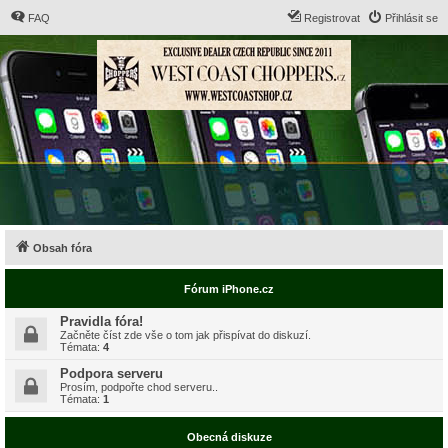
FAQ
Registrovat
Přihlásit se
Obsah fóra
Fórum iPhone.cz
Pravidla fóra!
Začněte číst zde vše o tom jak přispívat do diskuzí.
Témata:
4
Podpora serveru
Prosím, podpořte chod serveru..
Témata:
1
Obecná diskuze