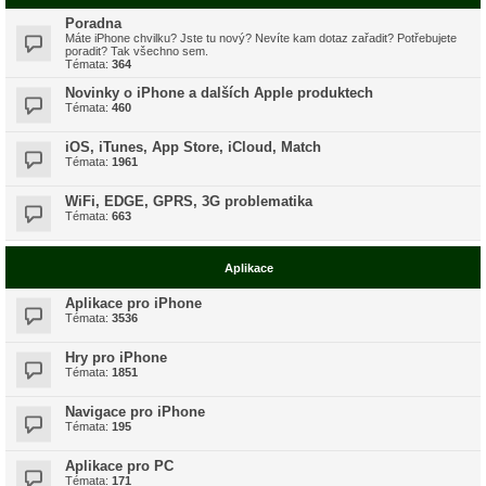
Poradna
Máte iPhone chvilku? Jste tu nový? Nevíte kam dotaz zařadit? Potřebujete
poradit? Tak všechno sem.
Témata:
364
Novinky o iPhone a dalších Apple produktech
Témata:
460
iOS, iTunes, App Store, iCloud, Match
Témata:
1961
WiFi, EDGE, GPRS, 3G problematika
Témata:
663
Aplikace
Aplikace pro iPhone
Témata:
3536
Hry pro iPhone
Témata:
1851
Navigace pro iPhone
Témata:
195
Aplikace pro PC
Témata:
171