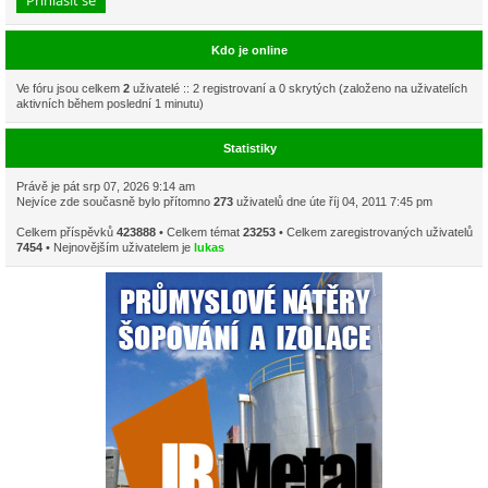
Kdo je online
Ve fóru jsou celkem
2
uživatelé :: 2 registrovaní a 0 skrytých (založeno na uživatelích
aktivních během poslední 1 minutu)
Statistiky
Právě je pát srp 07, 2026 9:14 am
Nejvíce zde současně bylo přítomno
273
uživatelů dne úte říj 04, 2011 7:45 pm
Celkem příspěvků
423888
• Celkem témat
23253
• Celkem zaregistrovaných uživatelů
7454
• Nejnovějším uživatelem je
lukas