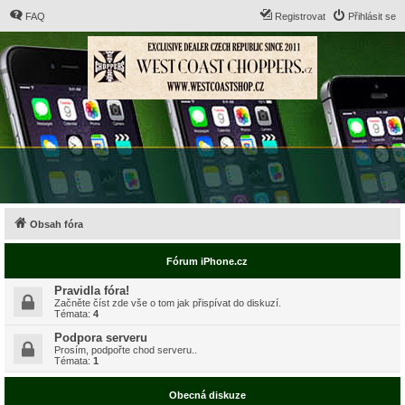
FAQ
Registrovat
Přihlásit se
Obsah fóra
Fórum iPhone.cz
Pravidla fóra!
Začněte číst zde vše o tom jak přispívat do diskuzí.
Témata:
4
Podpora serveru
Prosím, podpořte chod serveru..
Témata:
1
Obecná diskuze