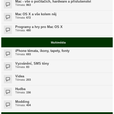
Mac - vše o počítačích, hardware a příslušenství
Témata:
863
Mac OS X a vše kolem něj
Témata:
672
Programy a hry pro Mac OS X
Témata:
480
Multimédia
iPhone témata, ikony, tapety, fonty
Témata:
693
Vyzvánění, SMS tóny
Témata:
83
Videa
Témata:
203
Hudba
Témata:
156
Modding
Témata:
404