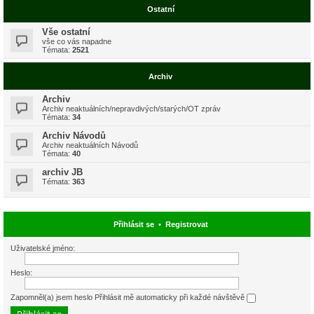
Ostatní
Vše ostatní
vše co vás napadne
Témata:
2521
Archiv
Archiv
Archiv neaktuálních/nepravdivých/starých/OT zpráv
Témata:
34
Archiv Návodů
Archiv neaktuálních Návodů
Témata:
40
archiv JB
Témata:
363
Přihlásit se
•
Registrovat
Uživatelské jméno:
Heslo:
Zapomněl(a) jsem heslo
Přihlásit mě automaticky při každé návštěvě