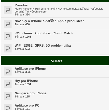
Poradna
Máte iPhone chvilku? Jste tu nový? Nevíte kam dotaz zařadit? Potřebujete
poradit? Tak všechno sem.
Témata:
364
Novinky o iPhone a dalších Apple produktech
Témata:
460
iOS, iTunes, App Store, iCloud, Match
Témata:
1961
WiFi, EDGE, GPRS, 3G problematika
Témata:
663
Aplikace
Aplikace pro iPhone
Témata:
3536
Hry pro iPhone
Témata:
1851
Navigace pro iPhone
Témata:
195
Aplikace pro PC
Témata:
171