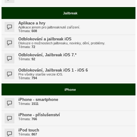
Jailbreak
Aplikace a hry
Aplikace jenom pro jailbreaknuté zařízení.
Témata:
608
Odblokování a jailbreak iOS
Diskuze o možnostech jailbreaku, novinky, dění, problémy.
Témata:
72
Odblokování, Jailbreak iOS 7.*
Témata:
92
Odblokování, Jailbreak iOS 1 - iOS 6
Pre všetky staršie verzie iOS.
Témata:
794
iPhone
iPhone - smartphone
Témata:
1511
iPhone - příslušenství
Témata:
766
iPod touch
Témata:
867