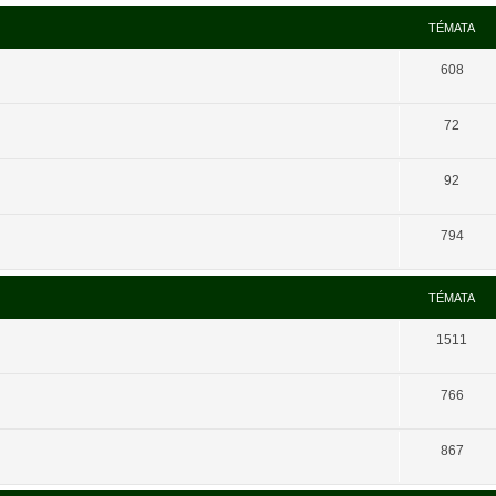
TÉMATA
608
72
92
794
TÉMATA
1511
766
867