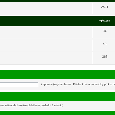
2521
TÉMATA
34
40
363
Zapomněl(a) jsem heslo
|
Přihlásit mě automaticky při kaž
o na uživatelích aktivních během poslední 1 minutu)