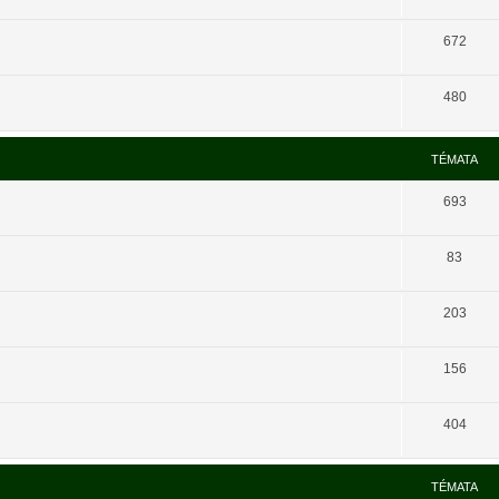
672
480
TÉMATA
693
83
203
156
404
TÉMATA