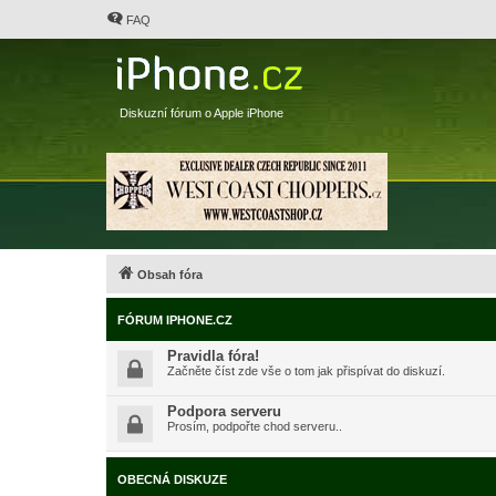
FAQ
Diskuzní fórum o Apple iPhone
Obsah fóra
FÓRUM IPHONE.CZ
Pravidla fóra!
Začněte číst zde vše o tom jak přispívat do diskuzí.
Podpora serveru
Prosím, podpořte chod serveru..
OBECNÁ DISKUZE