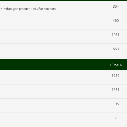
364
t? Potřebujete poradit? Tak všechno sem.
460
1961
663
TÉMATA
3536
1851
195
171