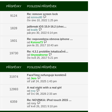
í
l
e
t
r
p
e
k
p
a
PŘÍSPĚVKY
POSLEDNÍ PŘÍSPĚVEK
ř
d
o
z
í
n
s
i
s
í
l
Re: remove screen lock
t
9124
p
p
e
Z
od
mirmo80
p
ě
ř
d
o
čtv úno 10, 2022 1:25 pm
o
v
í
n
b
s
e
s
í
r
l
jailbreak iOS 15.0-16.2 (chec…
k
1828
p
p
a
Z
e
od
kralik
ě
ř
z
o
d
pát pro 30, 2022 6:14 pm
v
í
i
b
n
e
s
t
r
í
Re: nepovedena obnova iphone …
k
1601
p
p
a
p
Z
od
Kotora73
ě
o
z
ř
o
pon lis 20, 2017 10:43 am
v
s
i
í
b
e
l
t
s
r
Re: 4.3.1 problém lokalizačné…
k
e
19730
p
p
a
Z
od
tinyseahorse
d
o
ě
z
o
čtv kvě 25, 2017 5:21 pm
n
s
v
i
b
í
l
e
t
r
p
e
k
p
a
PŘÍSPĚVKY
POSLEDNÍ PŘÍSPĚVEK
ř
d
o
z
í
n
s
i
s
í
l
FaceTime nefunguje korektně
t
31974
p
p
Z
e
od
Jero
p
ě
ř
o
d
stř zář 24, 2025 1:43 pm
o
v
í
b
n
s
e
s
r
í
l
A real night with a real girl
k
12993
p
a
p
Z
e
od
nvy
ě
z
ř
o
d
stř črc 08, 2026 2:33 am
v
i
í
b
n
e
t
s
r
í
Re: NOVINKA: iPod touch 2015 …
k
6359
p
p
a
p
Z
od
rony
o
ě
z
ř
o
stř kvě 26, 2021 9:10 pm
s
v
i
í
b
l
e
t
s
r