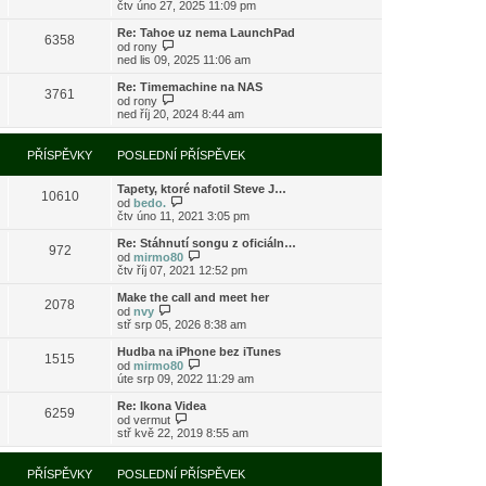
o
čtv úno 27, 2025 11:09 pm
ě
o
ř
b
v
s
í
r
e
l
Re: Tahoe uz nema LaunchPad
s
6358
a
k
e
Z
od
rony
p
z
d
o
ned lis 09, 2025 11:06 am
ě
i
n
b
v
t
í
r
e
Re: Timemachine na NAS
3761
p
p
a
Z
k
od
rony
o
ř
z
o
ned říj 20, 2024 8:44 am
s
í
i
b
l
s
t
r
e
p
p
a
PŘÍSPĚVKY
POSLEDNÍ PŘÍSPĚVEK
d
ě
o
z
n
v
s
i
í
e
l
Tapety, ktoré nafotil Steve J…
t
10610
p
k
e
Z
od
bedo.
p
ř
d
o
čtv úno 11, 2021 3:05 pm
o
í
n
b
s
s
í
r
l
Re: Stáhnutí songu z oficiáln…
972
p
p
a
e
Z
od
mirmo80
ě
ř
z
d
o
čtv říj 07, 2021 12:52 pm
v
í
i
n
b
e
s
t
í
r
Make the call and meet her
k
2078
p
p
p
a
Z
od
nvy
ě
o
ř
z
o
stř srp 05, 2026 8:38 am
v
s
í
i
b
e
l
s
t
r
Hudba na iPhone bez iTunes
k
e
1515
p
p
a
Z
od
mirmo80
d
ě
o
z
o
úte srp 09, 2022 11:29 am
n
v
s
i
b
í
e
l
t
r
Re: Ikona Videa
p
k
e
6259
p
a
Z
od
vermut
ř
d
o
z
o
stř kvě 22, 2019 8:55 am
í
n
s
i
b
s
í
l
t
r
p
p
e
p
a
PŘÍSPĚVKY
POSLEDNÍ PŘÍSPĚVEK
ě
ř
d
o
z