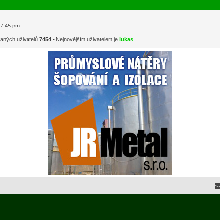
1 7:45 pm
vaných uživatelů
7454
• Nejnovějším uživatelem je
lukas