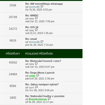
s
i
l
Re: AW nenotifikuju whatsapp
t
2538
e
Z
od
mirmo80
p
d
o
čtv říj 30, 2025 3:03 pm
o
n
b
s
í
r
l
Re: WWDC
20748
p
a
Z
e
od
rony
ř
z
o
d
ned čer 22, 2025 7:09 pm
í
i
b
n
s
t
r
í
Re: iOS 18
24272
p
p
a
p
Z
od
rony
ě
o
z
ř
o
sob říj 12, 2024 1:35 pm
v
s
i
í
b
e
l
t
s
r
Re: email
k
e
6819
p
p
a
Z
od
mirmo80
d
o
ě
z
o
pon lis 28, 2022 7:15 pm
n
s
v
i
b
í
l
e
t
r
p
e
k
p
a
PŘÍSPĚVKY
POSLEDNÍ PŘÍSPĚVEK
ř
d
o
z
í
n
s
i
s
í
l
Re: Blokování hovorů i sms?
t
45932
p
p
e
Z
od
rony
p
ě
ř
d
o
sob čer 10, 2023 8:07 pm
o
v
í
n
b
s
e
s
í
r
l
Re: Doge Moon Launch
k
24984
p
p
a
Z
e
od
sekip
ě
ř
z
o
d
pát kvě 28, 2021 2:39 pm
v
í
i
b
n
e
s
t
r
í
Re: Jakou navigaci vybrat?
k
8566
p
p
a
p
Z
od
sprs
ě
o
z
ř
o
čtv črc 08, 2021 6:06 pm
v
s
i
í
b
e
l
t
s
r
Re: Stahování hudby z youtube
k
e
1800
p
p
a
Z
od
BrantKuhlman
d
o
ě
z
o
stř lis 09, 2022 12:17 pm
n
s
v
i
b