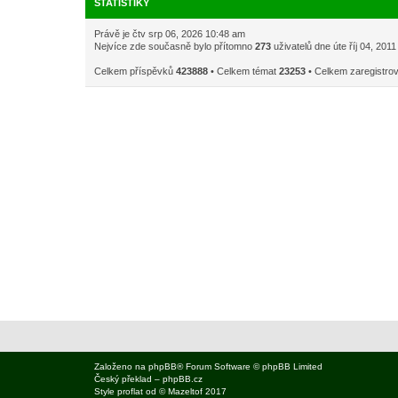
STATISTIKY
Právě je čtv srp 06, 2026 10:48 am
Nejvíce zde současně bylo přítomno
273
uživatelů dne úte říj 04, 201
Celkem příspěvků
423888
• Celkem témat
23253
• Celkem zaregistro
Založeno na
phpBB
® Forum Software © phpBB Limited
Český překlad –
phpBB.cz
Style
proflat
od ©
Mazeltof
2017