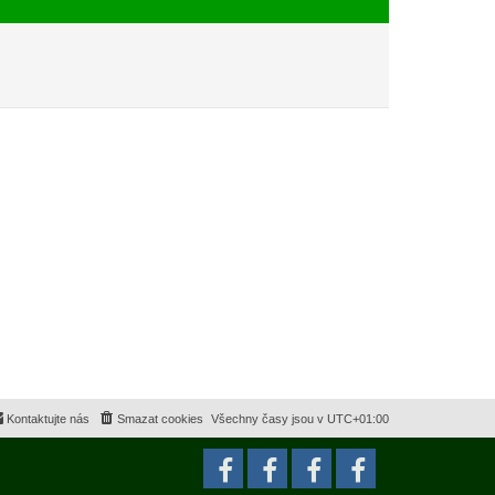
e
s
k
p
ě
v
e
k
Kontaktujte nás
Smazat cookies
Všechny časy jsou v
UTC+01:00