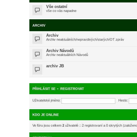
Vše ostatní
vše co vás napadne
ARCHIV
Archiv
Archiv neaktuálních/nepravdivých/starých/OT zpráv
Archiv Návodů
Archiv neaktuálních Návodů
archiv JB
PŘIHLÁSIT SE
•
REGISTROVAT
Uživatelské jméno:
Heslo:
KDO JE ONLINE
Ve fóru jsou celkem
2
uživatelé :: 2 registrovaní a 0 skrytých (založen