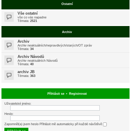
Ostatní
Vše ostatní
vše co vás napadne
Témata:
2521
Archiv
Archiv
Archiv neaktuálních/nepravdivých/starých/OT zpráv
Témata:
34
Archiv Návodů
Archiv neaktuálních Návodů
Témata:
40
archiv JB
Témata:
363
Přihlásit se
•
Registrovat
Uživatelské jméno:
Heslo:
Zapomněl(a) jsem heslo
Přihlásit mě automaticky při každé návštěvě