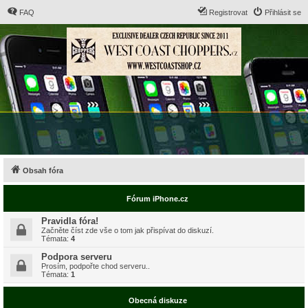
FAQ
Registrovat
Přihlásit se
Obsah fóra
Fórum iPhone.cz
Pravidla fóra!
Začněte číst zde vše o tom jak přispívat do diskuzí.
Témata:
4
Podpora serveru
Prosím, podpořte chod serveru..
Témata:
1
Obecná diskuze