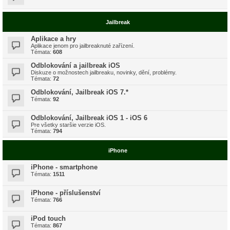
Jailbreak
Aplikace a hry
Aplikace jenom pro jailbreaknuté zařízení.
Témata:
608
Odblokování a jailbreak iOS
Diskuze o možnostech jailbreaku, novinky, dění, problémy.
Témata:
72
Odblokování, Jailbreak iOS 7.*
Témata:
92
Odblokování, Jailbreak iOS 1 - iOS 6
Pre všetky staršie verzie iOS.
Témata:
794
iPhone
iPhone - smartphone
Témata:
1511
iPhone - příslušenství
Témata:
766
iPod touch
Témata:
867