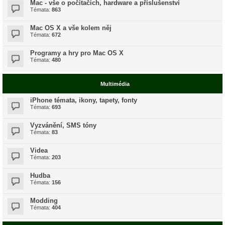
Mac - vše o počítačích, hardware a příslušenství
Témata:
863
Mac OS X a vše kolem něj
Témata:
672
Programy a hry pro Mac OS X
Témata:
480
Multimédia
iPhone témata, ikony, tapety, fonty
Témata:
693
Vyzvánění, SMS tóny
Témata:
83
Videa
Témata:
203
Hudba
Témata:
156
Modding
Témata:
404