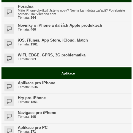
Poradna
Máte iPhone chvilku? Jste tu nový? Nevíte kam dotaz zařadit? Potřebujete
poradit? Tak všechno sem.
Témata:
364
Novinky o iPhone a dalších Apple produktech
Témata:
460
iOS, iTunes, App Store, iCloud, Match
Témata:
1961
WiFi, EDGE, GPRS, 3G problematika
Témata:
663
Aplikace
Aplikace pro iPhone
Témata:
3536
Hry pro iPhone
Témata:
1851
Navigace pro iPhone
Témata:
195
Aplikace pro PC
Témata:
171