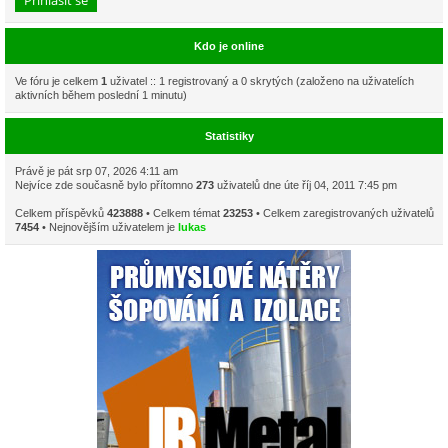
Kdo je online
Ve fóru je celkem
1
uživatel :: 1 registrovaný a 0 skrytých (založeno na uživatelích
aktivních během poslední 1 minutu)
Statistiky
Právě je pát srp 07, 2026 4:11 am
Nejvíce zde současně bylo přítomno
273
uživatelů dne úte říj 04, 2011 7:45 pm
Celkem příspěvků
423888
• Celkem témat
23253
• Celkem zaregistrovaných uživatelů
7454
• Nejnovějším uživatelem je
lukas