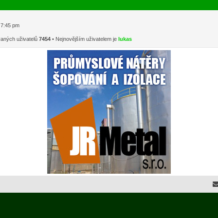
1 7:45 pm
vaných uživatelů
7454
• Nejnovějším uživatelem je
lukas