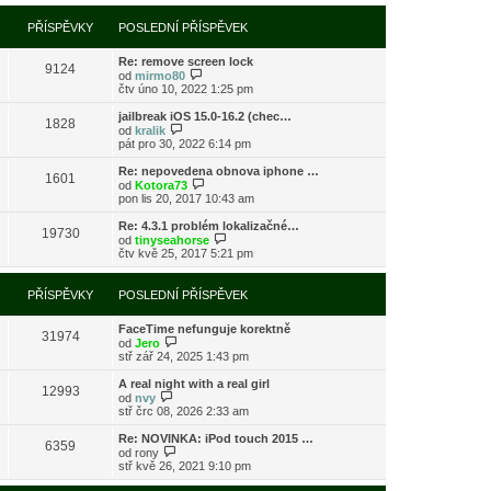
í
l
e
t
r
p
e
k
p
a
PŘÍSPĚVKY
POSLEDNÍ PŘÍSPĚVEK
ř
d
o
z
í
n
s
i
s
í
l
Re: remove screen lock
t
9124
p
p
e
Z
od
mirmo80
p
ě
ř
d
o
čtv úno 10, 2022 1:25 pm
o
v
í
n
b
s
e
s
í
r
l
jailbreak iOS 15.0-16.2 (chec…
k
1828
p
p
a
Z
e
od
kralik
ě
ř
z
o
d
pát pro 30, 2022 6:14 pm
v
í
i
b
n
e
s
t
r
í
Re: nepovedena obnova iphone …
k
1601
p
p
a
p
Z
od
Kotora73
ě
o
z
ř
o
pon lis 20, 2017 10:43 am
v
s
i
í
b
e
l
t
s
r
Re: 4.3.1 problém lokalizačné…
k
e
19730
p
p
a
Z
od
tinyseahorse
d
o
ě
z
o
čtv kvě 25, 2017 5:21 pm
n
s
v
i
b
í
l
e
t
r
p
e
k
p
a
PŘÍSPĚVKY
POSLEDNÍ PŘÍSPĚVEK
ř
d
o
z
í
n
s
i
s
í
l
FaceTime nefunguje korektně
t
31974
p
p
Z
e
od
Jero
p
ě
ř
o
d
stř zář 24, 2025 1:43 pm
o
v
í
b
n
s
e
s
r
í
l
A real night with a real girl
k
12993
p
a
p
Z
e
od
nvy
ě
z
ř
o
d
stř črc 08, 2026 2:33 am
v
i
í
b
n
e
t
s
r
í
Re: NOVINKA: iPod touch 2015 …
k
6359
p
p
a
p
Z
od
rony
o
ě
z
ř
o
stř kvě 26, 2021 9:10 pm
s
v
i
í
b
l
e
t
s
r