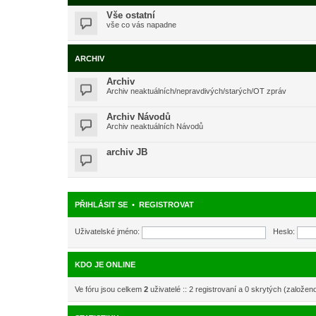
Vše ostatní
vše co vás napadne
ARCHIV
Archiv
Archiv neaktuálních/nepravdivých/starých/OT zpráv
Archiv Návodů
Archiv neaktuálních Návodů
archiv JB
PŘIHLÁSIT SE
•
REGISTROVAT
Uživatelské jméno:
Heslo:
KDO JE ONLINE
Ve fóru jsou celkem
2
uživatelé :: 2 registrovaní a 0 skrytých (založen