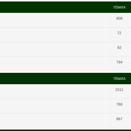
TÉMATA
608
72
92
794
TÉMATA
1511
766
867