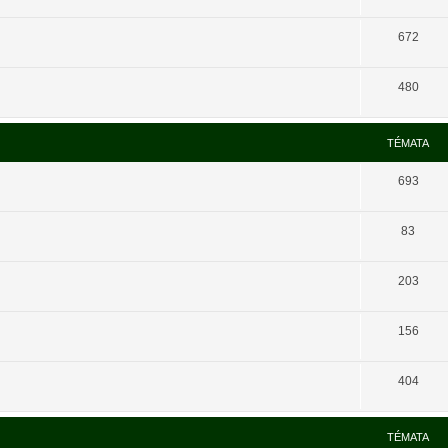
672
480
TÉMATA
693
83
203
156
404
TÉMATA