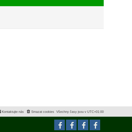
e
s
k
p
ě
v
e
k
Kontaktujte nás
Smazat cookies
Všechny časy jsou v
UTC+01:00