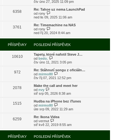
o
čtv úno 27, 2025 11:09 pm
ě
o
ř
b
v
s
í
r
e
l
Re: Tahoe uz nema LaunchPad
s
6358
a
k
e
Z
od
rony
p
z
d
o
ned lis 09, 2025 11:06 am
ě
i
n
b
v
t
í
r
e
Re: Timemachine na NAS
3761
p
p
a
Z
k
od
rony
o
ř
z
o
ned říj 20, 2024 8:44 am
s
í
i
b
l
s
t
r
e
p
p
a
PŘÍSPĚVKY
POSLEDNÍ PŘÍSPĚVEK
d
ě
o
z
n
v
s
i
í
e
l
Tapety, ktoré nafotil Steve J…
t
10610
p
k
e
Z
od
bedo.
p
ř
d
o
čtv úno 11, 2021 3:05 pm
o
í
n
b
s
s
í
r
l
Re: Stáhnutí songu z oficiáln…
972
p
p
a
e
Z
od
mirmo80
ě
ř
z
d
o
čtv říj 07, 2021 12:52 pm
v
í
i
n
b
e
s
t
í
r
Make the call and meet her
k
2078
p
p
p
a
Z
od
nvy
ě
o
ř
z
o
stř srp 05, 2026 8:38 am
v
s
í
i
b
e
l
s
t
r
Hudba na iPhone bez iTunes
k
e
1515
p
p
a
Z
od
mirmo80
d
ě
o
z
o
úte srp 09, 2022 11:29 am
n
v
s
i
b
í
e
l
t
r
Re: Ikona Videa
p
k
e
6259
p
a
Z
od
vermut
ř
d
o
z
o
stř kvě 22, 2019 8:55 am
í
n
s
i
b
s
í
l
t
r
p
p
e
p
a
PŘÍSPĚVKY
POSLEDNÍ PŘÍSPĚVEK
ě
ř
d
o
z