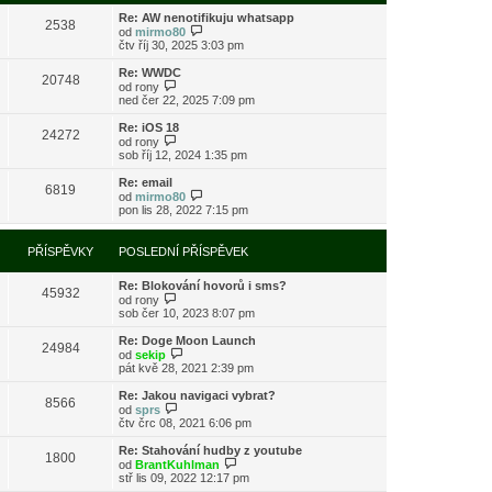
s
i
l
Re: AW nenotifikuju whatsapp
t
2538
e
Z
od
mirmo80
p
d
o
čtv říj 30, 2025 3:03 pm
o
n
b
s
í
r
l
Re: WWDC
20748
p
a
Z
e
od
rony
ř
z
o
d
ned čer 22, 2025 7:09 pm
í
i
b
n
s
t
r
í
Re: iOS 18
24272
p
p
a
p
Z
od
rony
ě
o
z
ř
o
sob říj 12, 2024 1:35 pm
v
s
i
í
b
e
l
t
s
r
Re: email
k
e
6819
p
p
a
Z
od
mirmo80
d
o
ě
z
o
pon lis 28, 2022 7:15 pm
n
s
v
i
b
í
l
e
t
r
p
e
k
p
a
PŘÍSPĚVKY
POSLEDNÍ PŘÍSPĚVEK
ř
d
o
z
í
n
s
i
s
í
l
Re: Blokování hovorů i sms?
t
45932
p
p
e
Z
od
rony
p
ě
ř
d
o
sob čer 10, 2023 8:07 pm
o
v
í
n
b
s
e
s
í
r
l
Re: Doge Moon Launch
k
24984
p
p
a
Z
e
od
sekip
ě
ř
z
o
d
pát kvě 28, 2021 2:39 pm
v
í
i
b
n
e
s
t
r
í
Re: Jakou navigaci vybrat?
k
8566
p
p
a
p
Z
od
sprs
ě
o
z
ř
o
čtv črc 08, 2021 6:06 pm
v
s
i
í
b
e
l
t
s
r
Re: Stahování hudby z youtube
k
e
1800
p
p
a
Z
od
BrantKuhlman
d
o
ě
z
o
stř lis 09, 2022 12:17 pm
n
s
v
i
b