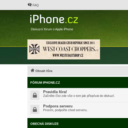
FAQ
Diskuzní fórum o Apple iPhone
Obsah fóra
FÓRUM IPHONE.CZ
Pravidla fóra!
Začněte číst zde vše o tom jak přispívat do diskuzí.
Podpora serveru
Prosím, podpořte chod serveru..
OBECNÁ DISKUZE