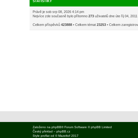
STATISTIKY
Právě je sob srp 08, 2026 4:14 pm
Nejvíce zde současně bylo přítomno
273
uživatelů dne úte říj 04, 201
Celkem příspěvků
423888
• Celkem témat
23253
• Celkem zaregistro
Založeno na
phpBB
® Forum Software © phpBB Limited
Český překlad –
phpBB.cz
Style
proflat
od ©
Mazeltof
2017