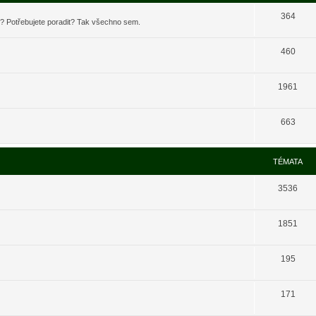
364
t? Potřebujete poradit? Tak všechno sem.
460
1961
663
TÉMATA
3536
1851
195
171