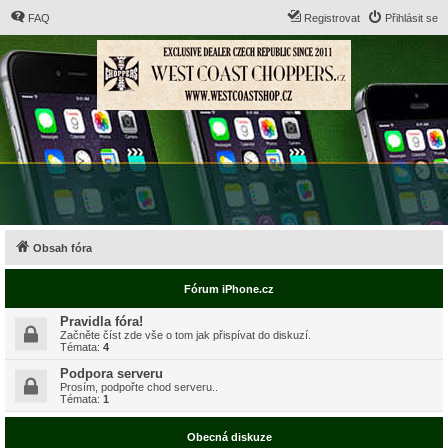
FAQ
Registrovat
Přihlásit se
Obsah fóra
Fórum iPhone.cz
Pravidla fóra!
Začněte číst zde vše o tom jak přispívat do diskuzí.
Témata:
4
Podpora serveru
Prosím, podpořte chod serveru..
Témata:
1
Obecná diskuze