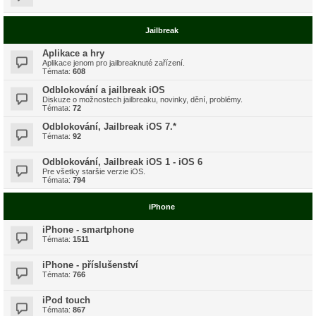
Jailbreak
Aplikace a hry
Aplikace jenom pro jailbreaknuté zařízení.
Témata:
608
Odblokování a jailbreak iOS
Diskuze o možnostech jailbreaku, novinky, dění, problémy.
Témata:
72
Odblokování, Jailbreak iOS 7.*
Témata:
92
Odblokování, Jailbreak iOS 1 - iOS 6
Pre všetky staršie verzie iOS.
Témata:
794
iPhone
iPhone - smartphone
Témata:
1511
iPhone - příslušenství
Témata:
766
iPod touch
Témata:
867