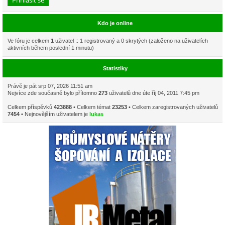
Kdo je online
Ve fóru je celkem
1
uživatel :: 1 registrovaný a 0 skrytých (založeno na uživatelích
aktivních během poslední 1 minutu)
Statistiky
Právě je pát srp 07, 2026 11:51 am
Nejvíce zde současně bylo přítomno
273
uživatelů dne úte říj 04, 2011 7:45 pm
Celkem příspěvků
423888
• Celkem témat
23253
• Celkem zaregistrovaných uživatelů
7454
• Nejnovějším uživatelem je
lukas