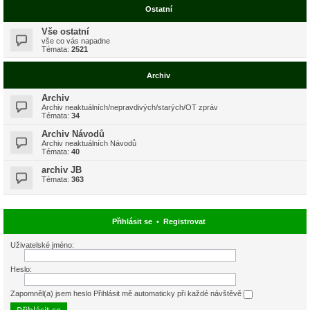
Ostatní
Vše ostatní
vše co vás napadne
Témata:
2521
Archiv
Archiv
Archiv neaktuálních/nepravdivých/starých/OT zpráv
Témata:
34
Archiv Návodů
Archiv neaktuálních Návodů
Témata:
40
archiv JB
Témata:
363
Přihlásit se
•
Registrovat
Uživatelské jméno:
Heslo:
Zapomněl(a) jsem heslo
Přihlásit mě automaticky při každé návštěvě