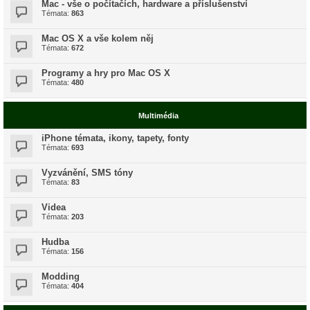
Mac - vše o počítačích, hardware a příslušenství
Témata:
863
Mac OS X a vše kolem něj
Témata:
672
Programy a hry pro Mac OS X
Témata:
480
Multimédia
iPhone témata, ikony, tapety, fonty
Témata:
693
Vyzvánění, SMS tóny
Témata:
83
Videa
Témata:
203
Hudba
Témata:
156
Modding
Témata:
404