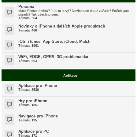
Poradna
Máte iPhone chvilku? Jste tu nový? Nevíte kam dotaz zařadit? Potřebujete
poradit? Tak všechno sem.
Témata:
364
Novinky o iPhone a dalších Apple produktech
Témata:
460
iOS, iTunes, App Store, iCloud, Match
Témata:
1961
WiFi, EDGE, GPRS, 3G problematika
Témata:
663
Aplikace
Aplikace pro iPhone
Témata:
3536
Hry pro iPhone
Témata:
1851
Navigace pro iPhone
Témata:
195
Aplikace pro PC
Témata:
171