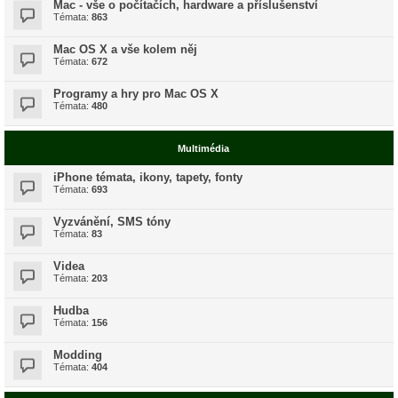
Mac - vše o počítačích, hardware a příslušenství
Témata:
863
Mac OS X a vše kolem něj
Témata:
672
Programy a hry pro Mac OS X
Témata:
480
Multimédia
iPhone témata, ikony, tapety, fonty
Témata:
693
Vyzvánění, SMS tóny
Témata:
83
Videa
Témata:
203
Hudba
Témata:
156
Modding
Témata:
404