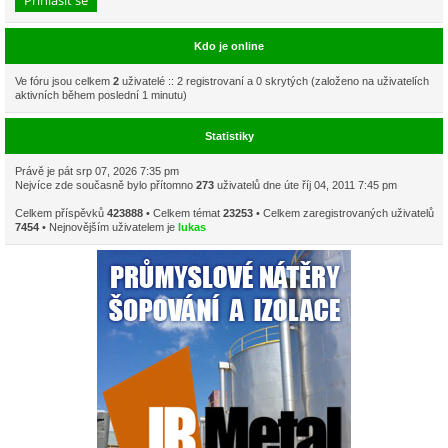
Kdo je online
Ve fóru jsou celkem
2
uživatelé :: 2 registrovaní a 0 skrytých (založeno na uživatelích
aktivních během poslední 1 minutu)
Statistiky
Právě je pát srp 07, 2026 7:35 pm
Nejvíce zde současně bylo přítomno
273
uživatelů dne úte říj 04, 2011 7:45 pm
Celkem příspěvků
423888
• Celkem témat
23253
• Celkem zaregistrovaných uživatelů
7454
• Nejnovějším uživatelem je
lukas