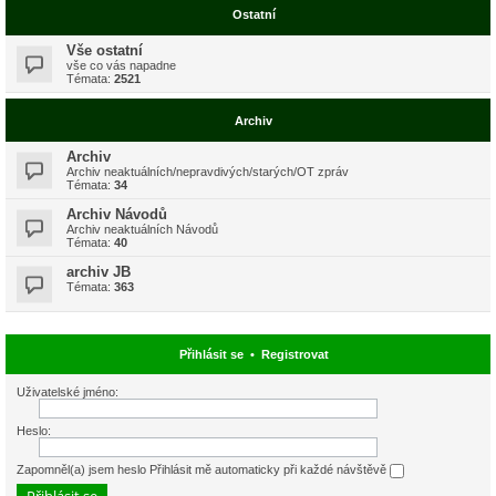
Ostatní
Vše ostatní
vše co vás napadne
Témata:
2521
Archiv
Archiv
Archiv neaktuálních/nepravdivých/starých/OT zpráv
Témata:
34
Archiv Návodů
Archiv neaktuálních Návodů
Témata:
40
archiv JB
Témata:
363
Přihlásit se
•
Registrovat
Uživatelské jméno:
Heslo:
Zapomněl(a) jsem heslo
Přihlásit mě automaticky při každé návštěvě