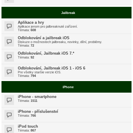
Jailbreak
Aplikace a hry
Aplikace jenom pro jailbreaknuté zařízení.
Témata:
608
Odblokování a jailbreak iOS
Diskuze o možnostech jailbreaku, novinky, dění, problémy.
Témata:
72
Odblokování, Jailbreak iOS 7.*
Témata:
92
Odblokování, Jailbreak iOS 1 - iOS 6
Pre všetky staršie verzie iOS.
Témata:
794
iPhone
iPhone - smartphone
Témata:
1511
iPhone - příslušenství
Témata:
766
iPod touch
Témata:
867