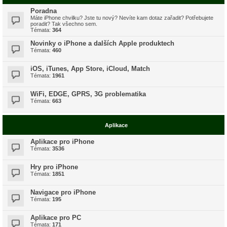
Poradna
Máte iPhone chvilku? Jste tu nový? Nevíte kam dotaz zařadit? Potřebujete
poradit? Tak všechno sem.
Témata:
364
Novinky o iPhone a dalších Apple produktech
Témata:
460
iOS, iTunes, App Store, iCloud, Match
Témata:
1961
WiFi, EDGE, GPRS, 3G problematika
Témata:
663
Aplikace
Aplikace pro iPhone
Témata:
3536
Hry pro iPhone
Témata:
1851
Navigace pro iPhone
Témata:
195
Aplikace pro PC
Témata:
171