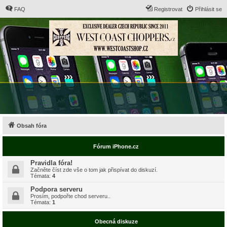
FAQ
Registrovat
Přihlásit se
Obsah fóra
Fórum iPhone.cz
Pravidla fóra!
Začněte číst zde vše o tom jak přispívat do diskuzí.
Témata:
4
Podpora serveru
Prosím, podpořte chod serveru..
Témata:
1
Obecná diskuze