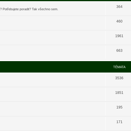
364
t? Potřebujete poradit? Tak všechno sem.
460
1961
663
TÉMATA
3536
1851
195
171