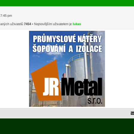
1 7:45 pm
vaných uživatelů
7454
• Nejnovějším uživatelem je
lukas