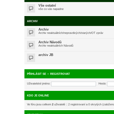
Vše ostatní
vše co vás napadne
ARCHIV
Archiv
Archiv neaktuálních/nepravdivých/starých/OT zpráv
Archiv Návodů
Archiv neaktuálních Návodů
archiv JB
PŘIHLÁSIT SE
•
REGISTROVAT
Uživatelské jméno:
Heslo:
KDO JE ONLINE
Ve fóru jsou celkem
2
uživatelé :: 2 registrovaní a 0 skrytých (založen