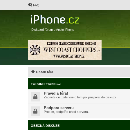
FAQ
Diskuzní fórum o Apple iPhone
Obsah fóra
FÓRUM IPHONE.CZ
Pravidla fóra!
Začněte číst zde vše o tom jak přispívat do diskuzí.
Podpora serveru
Prosím, podpořte chod serveru..
OBECNÁ DISKUZE