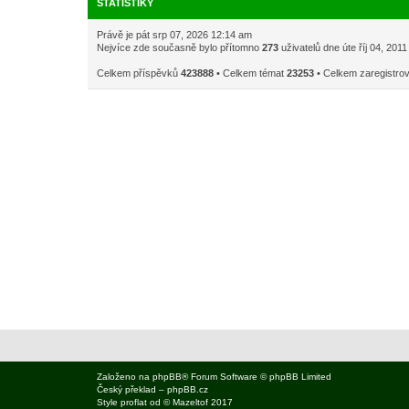
STATISTIKY
Právě je pát srp 07, 2026 12:14 am
Nejvíce zde současně bylo přítomno
273
uživatelů dne úte říj 04, 201
Celkem příspěvků
423888
• Celkem témat
23253
• Celkem zaregistro
Založeno na
phpBB
® Forum Software © phpBB Limited
Český překlad –
phpBB.cz
Style
proflat
od ©
Mazeltof
2017