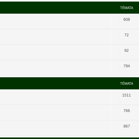
TÉMATA
608
72
92
794
TÉMATA
1511
766
867