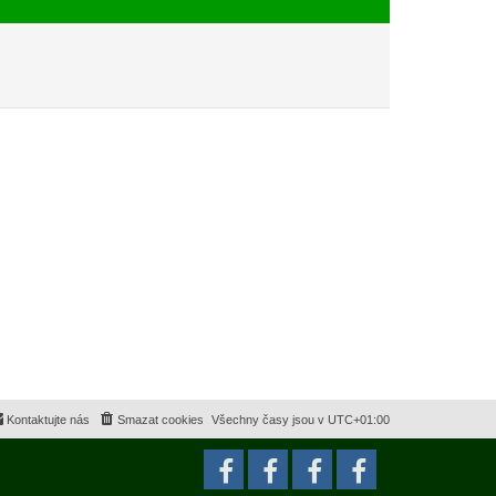
e
s
k
p
ě
v
e
k
Kontaktujte nás
Smazat cookies
Všechny časy jsou v
UTC+01:00