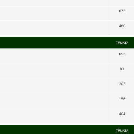
672
480
TÉMATA
693
83
203
156
404
TÉMATA