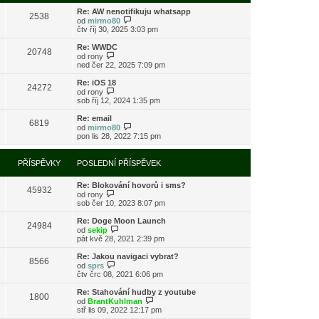
s
i
l
Re: AW nenotifikuju whatsapp
t
2538
e
Z
od
mirmo80
p
d
o
čtv říj 30, 2025 3:03 pm
o
n
b
s
í
r
l
Re: WWDC
20748
p
a
Z
e
od
rony
ř
z
o
d
ned čer 22, 2025 7:09 pm
í
i
b
n
s
t
r
í
Re: iOS 18
24272
p
p
a
p
Z
od
rony
ě
o
z
ř
o
sob říj 12, 2024 1:35 pm
v
s
i
í
b
e
l
t
s
r
Re: email
k
e
6819
p
p
a
Z
od
mirmo80
d
o
ě
z
o
pon lis 28, 2022 7:15 pm
n
s
v
i
b
í
l
e
t
r
p
e
k
p
a
PŘÍSPĚVKY
POSLEDNÍ PŘÍSPĚVEK
ř
d
o
z
í
n
s
i
s
í
l
Re: Blokování hovorů i sms?
t
45932
p
p
e
Z
od
rony
p
ě
ř
d
o
sob čer 10, 2023 8:07 pm
o
v
í
n
b
s
e
s
í
r
l
Re: Doge Moon Launch
k
24984
p
p
a
Z
e
od
sekip
ě
ř
z
o
d
pát kvě 28, 2021 2:39 pm
v
í
i
b
n
e
s
t
r
í
Re: Jakou navigaci vybrat?
k
8566
p
p
a
p
Z
od
sprs
ě
o
z
ř
o
čtv črc 08, 2021 6:06 pm
v
s
i
í
b
e
l
t
s
r
Re: Stahování hudby z youtube
k
e
1800
p
p
a
Z
od
BrantKuhlman
d
o
ě
z
o
stř lis 09, 2022 12:17 pm
n
s
v
i
b