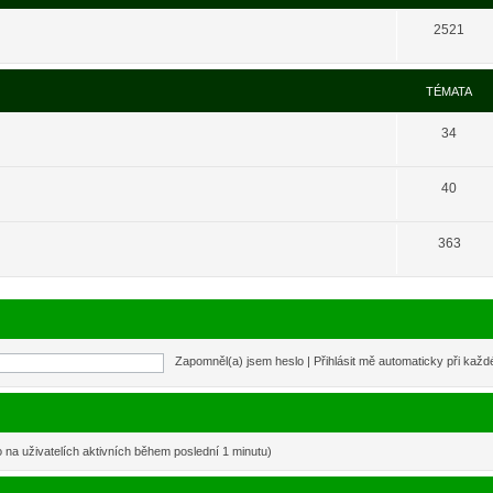
2521
TÉMATA
34
40
363
Zapomněl(a) jsem heslo
|
Přihlásit mě automaticky při kaž
o na uživatelích aktivních během poslední 1 minutu)