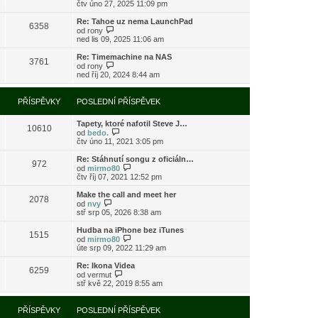
o
čtv úno 27, 2025 11:09 pm
ě
o
ř
b
v
s
í
r
e
l
Re: Tahoe uz nema LaunchPad
s
6358
a
k
e
Z
od
rony
p
z
d
o
ned lis 09, 2025 11:06 am
ě
i
n
b
v
t
í
r
e
Re: Timemachine na NAS
3761
p
p
a
Z
k
od
rony
o
ř
z
o
ned říj 20, 2024 8:44 am
s
í
i
b
l
s
t
r
e
p
p
a
PŘÍSPĚVKY
POSLEDNÍ PŘÍSPĚVEK
d
ě
o
z
n
v
s
i
í
e
l
Tapety, ktoré nafotil Steve J…
t
10610
p
k
e
Z
od
bedo.
p
ř
d
o
čtv úno 11, 2021 3:05 pm
o
í
n
b
s
s
í
r
l
Re: Stáhnutí songu z oficiáln…
972
p
p
a
e
Z
od
mirmo80
ě
ř
z
d
o
čtv říj 07, 2021 12:52 pm
v
í
i
n
b
e
s
t
í
r
Make the call and meet her
k
2078
p
p
p
a
Z
od
nvy
ě
o
ř
z
o
stř srp 05, 2026 8:38 am
v
s
í
i
b
e
l
s
t
r
Hudba na iPhone bez iTunes
k
e
1515
p
p
a
Z
od
mirmo80
d
ě
o
z
o
úte srp 09, 2022 11:29 am
n
v
s
i
b
í
e
l
t
r
Re: Ikona Videa
p
k
e
6259
p
a
Z
od
vermut
ř
d
o
z
o
stř kvě 22, 2019 8:55 am
í
n
s
i
b
s
í
l
t
r
p
p
e
p
a
PŘÍSPĚVKY
POSLEDNÍ PŘÍSPĚVEK
ě
ř
d
o
z