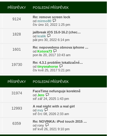
í
l
e
t
r
p
e
k
p
a
PŘÍSPĚVKY
POSLEDNÍ PŘÍSPĚVEK
ř
d
o
z
í
n
s
i
s
í
l
Re: remove screen lock
t
9124
p
p
e
Z
od
mirmo80
p
ě
ř
d
o
čtv úno 10, 2022 1:25 pm
o
v
í
n
b
s
e
s
í
r
l
jailbreak iOS 15.0-16.2 (chec…
k
1828
p
p
a
Z
e
od
kralik
ě
ř
z
o
d
pát pro 30, 2022 6:14 pm
v
í
i
b
n
e
s
t
r
í
Re: nepovedena obnova iphone …
k
1601
p
p
a
p
Z
od
Kotora73
ě
o
z
ř
o
pon lis 20, 2017 10:43 am
v
s
i
í
b
e
l
t
s
r
Re: 4.3.1 problém lokalizačné…
k
e
19730
p
p
a
Z
od
tinyseahorse
d
o
ě
z
o
čtv kvě 25, 2017 5:21 pm
n
s
v
i
b
í
l
e
t
r
p
e
k
p
a
PŘÍSPĚVKY
POSLEDNÍ PŘÍSPĚVEK
ř
d
o
z
í
n
s
i
s
í
l
FaceTime nefunguje korektně
t
31974
p
p
Z
e
od
Jero
p
ě
ř
o
d
stř zář 24, 2025 1:43 pm
o
v
í
b
n
s
e
s
r
í
l
A real night with a real girl
k
12993
p
a
p
Z
e
od
nvy
ě
z
ř
o
d
stř črc 08, 2026 2:33 am
v
i
í
b
n
e
t
s
r
í
Re: NOVINKA: iPod touch 2015 …
k
6359
p
p
a
p
Z
od
rony
o
ě
z
ř
o
stř kvě 26, 2021 9:10 pm
s
v
i
í
b
l
e
t
s
r