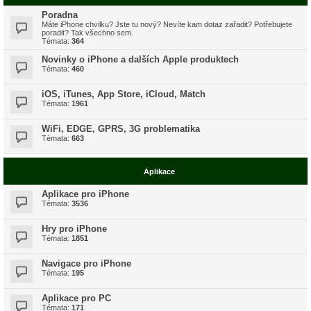
Poradna
Máte iPhone chvilku? Jste tu nový? Nevíte kam dotaz zařadit? Potřebujete
poradit? Tak všechno sem.
Témata:
364
Novinky o iPhone a dalších Apple produktech
Témata:
460
iOS, iTunes, App Store, iCloud, Match
Témata:
1961
WiFi, EDGE, GPRS, 3G problematika
Témata:
663
Aplikace
Aplikace pro iPhone
Témata:
3536
Hry pro iPhone
Témata:
1851
Navigace pro iPhone
Témata:
195
Aplikace pro PC
Témata:
171