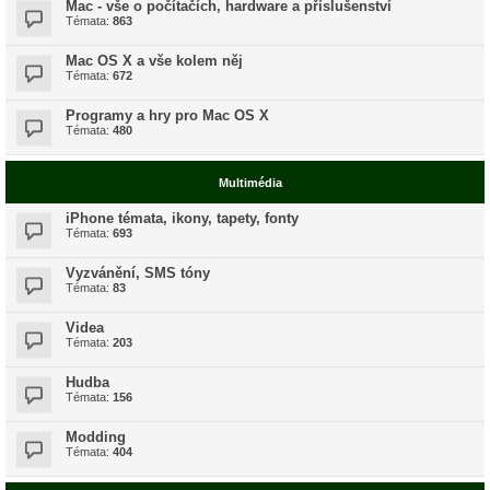
Mac - vše o počítačích, hardware a příslušenství
Témata:
863
Mac OS X a vše kolem něj
Témata:
672
Programy a hry pro Mac OS X
Témata:
480
Multimédia
iPhone témata, ikony, tapety, fonty
Témata:
693
Vyzvánění, SMS tóny
Témata:
83
Videa
Témata:
203
Hudba
Témata:
156
Modding
Témata:
404