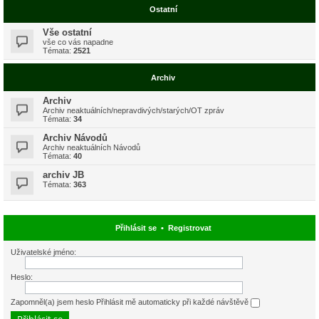
Ostatní
Vše ostatní
vše co vás napadne
Témata:
2521
Archiv
Archiv
Archiv neaktuálních/nepravdivých/starých/OT zpráv
Témata:
34
Archiv Návodů
Archiv neaktuálních Návodů
Témata:
40
archiv JB
Témata:
363
Přihlásit se
•
Registrovat
Uživatelské jméno:
Heslo:
Zapomněl(a) jsem heslo
Přihlásit mě automaticky při každé návštěvě