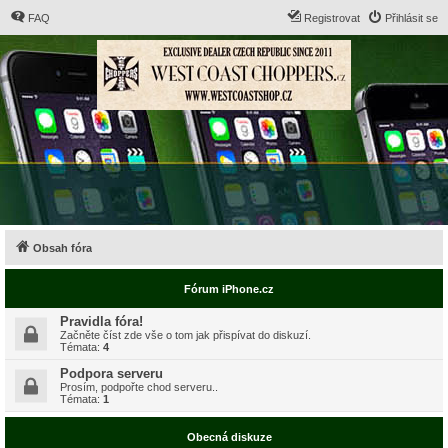
FAQ
Registrovat
Přihlásit se
Obsah fóra
Fórum iPhone.cz
Pravidla fóra!
Začněte číst zde vše o tom jak přispívat do diskuzí.
Témata:
4
Podpora serveru
Prosím, podpořte chod serveru..
Témata:
1
Obecná diskuze