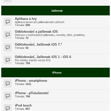
Jailbreak
Aplikace a hry
Aplikace jenom pro jailbreaknuté zařízení.
Témata:
608
Odblokování a jailbreak iOS
Diskuze o možnostech jailbreaku, novinky, dění, problémy.
Témata:
72
Odblokování, Jailbreak iOS 7.*
Témata:
92
Odblokování, Jailbreak iOS 1 - iOS 6
Pre všetky staršie verzie iOS.
Témata:
794
iPhone
iPhone - smartphone
Témata:
1511
iPhone - příslušenství
Témata:
766
iPod touch
Témata:
867