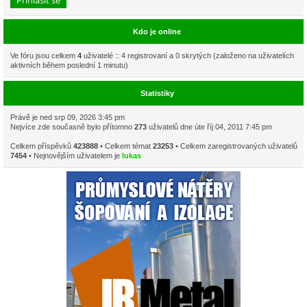
Kdo je online
Ve fóru jsou celkem
4
uživatelé :: 4 registrovaní a 0 skrytých (založeno na uživatelích
aktivních během poslední 1 minutu)
Statistiky
Právě je ned srp 09, 2026 3:45 pm
Nejvíce zde současně bylo přítomno
273
uživatelů dne úte říj 04, 2011 7:45 pm
Celkem příspěvků
423888
• Celkem témat
23253
• Celkem zaregistrovaných uživatelů
7454
• Nejnovějším uživatelem je
lukas