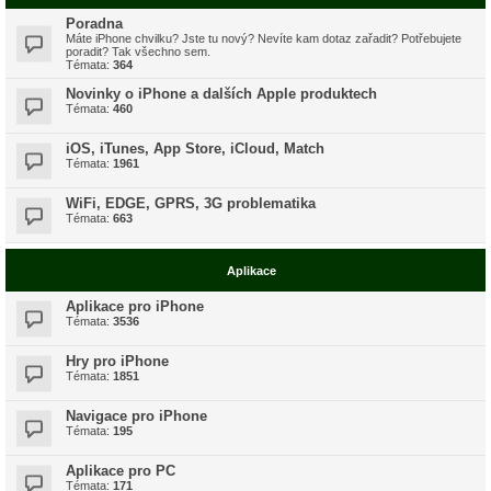
Poradna
Máte iPhone chvilku? Jste tu nový? Nevíte kam dotaz zařadit? Potřebujete
poradit? Tak všechno sem.
Témata:
364
Novinky o iPhone a dalších Apple produktech
Témata:
460
iOS, iTunes, App Store, iCloud, Match
Témata:
1961
WiFi, EDGE, GPRS, 3G problematika
Témata:
663
Aplikace
Aplikace pro iPhone
Témata:
3536
Hry pro iPhone
Témata:
1851
Navigace pro iPhone
Témata:
195
Aplikace pro PC
Témata:
171