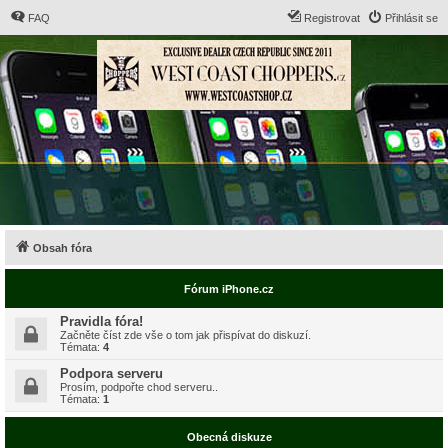
FAQ
Registrovat
Přihlásit se
Obsah fóra
Fórum iPhone.cz
Pravidla fóra!
Začněte číst zde vše o tom jak přispívat do diskuzí.
Témata:
4
Podpora serveru
Prosím, podpořte chod serveru..
Témata:
1
Obecná diskuze