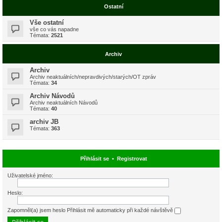
Ostatní
Vše ostatní
vše co vás napadne
Témata:
2521
Archiv
Archiv
Archiv neaktuálních/nepravdivých/starých/OT zpráv
Témata:
34
Archiv Návodů
Archiv neaktuálních Návodů
Témata:
40
archiv JB
Témata:
363
Přihlásit se
•
Registrovat
Uživatelské jméno:
Heslo:
Zapomněl(a) jsem heslo
Přihlásit mě automaticky při každé návštěvě