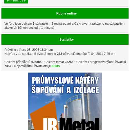
Kdo je online
Ve fóru jsou celkem
3
uživatelé :: 3 registrovaní a 0 skrytých (založeno na uživatelích
aktivních během poslední 1 minutu)
Statistiky
Právě je stř srp 05, 2026 11:34 pm
Nejvíce zde současně bylo přítomno
273
uživatelů dne úte říj 04, 2011 7:45 pm
Celkem příspěvků
423888
• Celkem témat
23253
• Celkem zaregistrovaných uživatelů
7454
• Nejnovějším uživatelem je
lukas