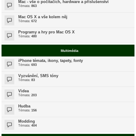
Mac - vše o počítačích, hardware a příslušenství
Témata:
863
Mac OS X a vše kolem něj
Témata:
672
Programy a hry pro Mac OS X
Témata:
480
Multimédia
iPhone témata, ikony, tapety, fonty
Témata:
693
Vyzvánění, SMS tóny
Témata:
83
Videa
Témata:
203
Hudba
Témata:
156
Modding
Témata:
404