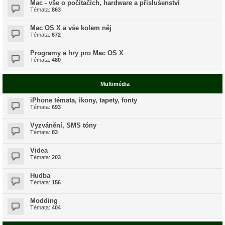
Mac - vše o počítačích, hardware a příslušenství
Témata:
863
Mac OS X a vše kolem něj
Témata:
672
Programy a hry pro Mac OS X
Témata:
480
Multimédia
iPhone témata, ikony, tapety, fonty
Témata:
693
Vyzvánění, SMS tóny
Témata:
83
Videa
Témata:
203
Hudba
Témata:
156
Modding
Témata:
404