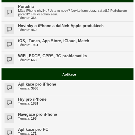
Poradna
Máte iPhone chvilku? Jste tu nový? Nevíte kam dotaz zařadit? Potřebujete
poradit? Tak všechno sem.
Témata:
364
Novinky o iPhone a dalších Apple produktech
Témata:
460
iOS, iTunes, App Store, iCloud, Match
Témata:
1961
WiFi, EDGE, GPRS, 3G problematika
Témata:
663
Aplikace
Aplikace pro iPhone
Témata:
3536
Hry pro iPhone
Témata:
1851
Navigace pro iPhone
Témata:
195
Aplikace pro PC
Témata:
171