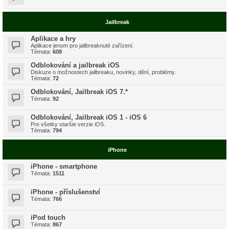
Jailbreak
Aplikace a hry
Aplikace jenom pro jailbreaknuté zařízení.
Témata:
608
Odblokování a jailbreak iOS
Diskuze o možnostech jailbreaku, novinky, dění, problémy.
Témata:
72
Odblokování, Jailbreak iOS 7.*
Témata:
92
Odblokování, Jailbreak iOS 1 - iOS 6
Pre všetky staršie verzie iOS.
Témata:
794
iPhone
iPhone - smartphone
Témata:
1511
iPhone - příslušenství
Témata:
766
iPod touch
Témata:
867