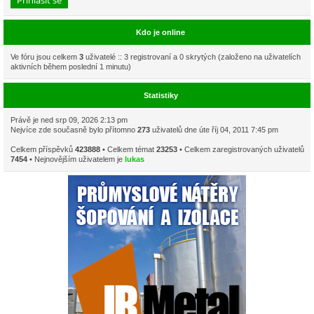
Kdo je online
Ve fóru jsou celkem
3
uživatelé :: 3 registrovaní a 0 skrytých (založeno na uživatelích
aktivních během poslední 1 minutu)
Statistiky
Právě je ned srp 09, 2026 2:13 pm
Nejvíce zde současně bylo přítomno
273
uživatelů dne úte říj 04, 2011 7:45 pm
Celkem příspěvků
423888
• Celkem témat
23253
• Celkem zaregistrovaných uživatelů
7454
• Nejnovějším uživatelem je
lukas