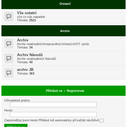
Ostatní
Vše ostatní
vše co vás napadne
Témata:
2521
Archiv
Archiv
Archiv neaktuálních/nepravdivých/starých/OT zpráv
Témata:
34
Archiv Návodů
Archiv neaktuálních Návodů
Témata:
40
archiv JB
Témata:
363
Přihlásit se
•
Registrovat
Uživatelské jméno:
Heslo:
Zapomněl(a) jsem heslo
Přihlásit mě automaticky při každé návštěvě