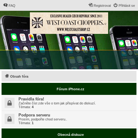
FAQ
Registrovat
Přihlásit se
Obsah fóra
Fórum iPhone.cz
Pravidla fóra!
Začněte číst zde vše o tom jak přispívat do diskuzí.
Témata:
4
Podpora serveru
Prosím, podpořte chod serveru..
Témata:
1
Obecná diskuze