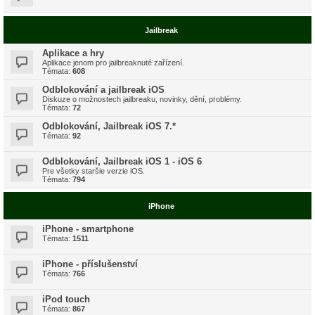
Jailbreak
Aplikace a hry
Aplikace jenom pro jailbreaknuté zařízení.
Témata:
608
Odblokování a jailbreak iOS
Diskuze o možnostech jailbreaku, novinky, dění, problémy.
Témata:
72
Odblokování, Jailbreak iOS 7.*
Témata:
92
Odblokování, Jailbreak iOS 1 - iOS 6
Pre všetky staršie verzie iOS.
Témata:
794
iPhone
iPhone - smartphone
Témata:
1511
iPhone - příslušenství
Témata:
766
iPod touch
Témata:
867