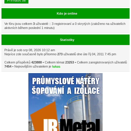
Kdo je online
Ve fóru jsou celkem
3
uživatelé :: 3 registrovaní a 0 skrytých (založeno na uživatelích
aktivních během poslední 1 minutu)
Statistiky
Právě je sob srp 08, 2026 10:12 am
Nejvíce zde současně bylo přítomno
273
uživatelů dne úte říj 04, 2011 7:45 pm
Celkem příspěvků
423888
• Celkem témat
23253
• Celkem zaregistrovaných uživatelů
7454
• Nejnovějším uživatelem je
lukas