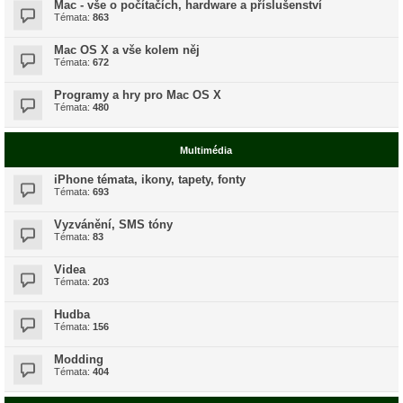
Mac - vše o počítačích, hardware a příslušenství
Témata:
863
Mac OS X a vše kolem něj
Témata:
672
Programy a hry pro Mac OS X
Témata:
480
Multimédia
iPhone témata, ikony, tapety, fonty
Témata:
693
Vyzvánění, SMS tóny
Témata:
83
Videa
Témata:
203
Hudba
Témata:
156
Modding
Témata:
404