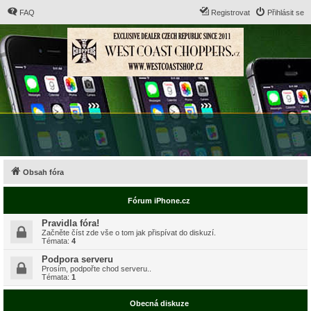
FAQ
Registrovat
Přihlásit se
Obsah fóra
Fórum iPhone.cz
Pravidla fóra!
Začněte číst zde vše o tom jak přispívat do diskuzí.
Témata:
4
Podpora serveru
Prosím, podpořte chod serveru..
Témata:
1
Obecná diskuze