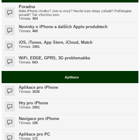
Poradna
Máte iPhone chvilku? Jste tu nový? Nevíte kam dotaz zařadit? Potřebujete
poradit? Tak všechno sem.
Témata:
364
Novinky o iPhone a dalších Apple produktech
Témata:
460
iOS, iTunes, App Store, iCloud, Match
Témata:
1961
WiFi, EDGE, GPRS, 3G problematika
Témata:
663
Aplikace
Aplikace pro iPhone
Témata:
3536
Hry pro iPhone
Témata:
1851
Navigace pro iPhone
Témata:
195
Aplikace pro PC
Témata:
171