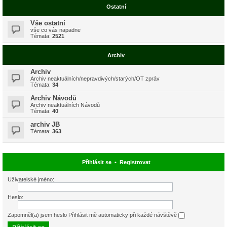
Ostatní
Vše ostatní
vše co vás napadne
Témata:
2521
Archiv
Archiv
Archiv neaktuálních/nepravdivých/starých/OT zpráv
Témata:
34
Archiv Návodů
Archiv neaktuálních Návodů
Témata:
40
archiv JB
Témata:
363
Přihlásit se
•
Registrovat
Uživatelské jméno:
Heslo:
Zapomněl(a) jsem heslo
Přihlásit mě automaticky při každé návštěvě