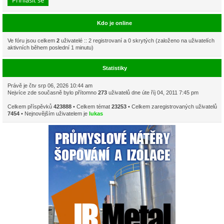
Kdo je online
Ve fóru jsou celkem
2
uživatelé :: 2 registrovaní a 0 skrytých (založeno na uživatelích
aktivních během poslední 1 minutu)
Statistiky
Právě je čtv srp 06, 2026 10:44 am
Nejvíce zde současně bylo přítomno
273
uživatelů dne úte říj 04, 2011 7:45 pm
Celkem příspěvků
423888
• Celkem témat
23253
• Celkem zaregistrovaných uživatelů
7454
• Nejnovějším uživatelem je
lukas