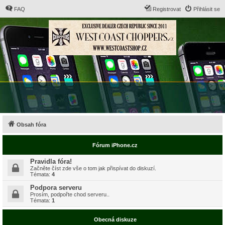
FAQ
Registrovat
Přihlásit se
Obsah fóra
Fórum iPhone.cz
Pravidla fóra!
Začněte číst zde vše o tom jak přispívat do diskuzí.
Témata:
4
Podpora serveru
Prosím, podpořte chod serveru..
Témata:
1
Obecná diskuze