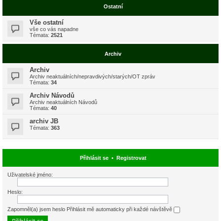
Ostatní
Vše ostatní
vše co vás napadne
Témata:
2521
Archiv
Archiv
Archiv neaktuálních/nepravdivých/starých/OT zpráv
Témata:
34
Archiv Návodů
Archiv neaktuálních Návodů
Témata:
40
archiv JB
Témata:
363
Přihlásit se
•
Registrovat
Uživatelské jméno:
Heslo:
Zapomněl(a) jsem heslo
Přihlásit mě automaticky při každé návštěvě