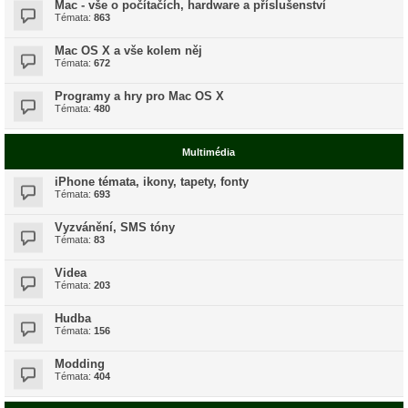
Mac - vše o počítačích, hardware a příslušenství
Témata:
863
Mac OS X a vše kolem něj
Témata:
672
Programy a hry pro Mac OS X
Témata:
480
Multimédia
iPhone témata, ikony, tapety, fonty
Témata:
693
Vyzvánění, SMS tóny
Témata:
83
Videa
Témata:
203
Hudba
Témata:
156
Modding
Témata:
404