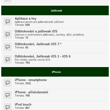
Jailbreak
Aplikace a hry
Aplikace jenom pro jailbreaknuté zařízení.
Témata:
608
Odblokování a jailbreak iOS
Diskuze o možnostech jailbreaku, novinky, dění, problémy.
Témata:
72
Odblokování, Jailbreak iOS 7.*
Témata:
92
Odblokování, Jailbreak iOS 1 - iOS 6
Pre všetky staršie verzie iOS.
Témata:
794
iPhone
iPhone - smartphone
Témata:
1511
iPhone - příslušenství
Témata:
766
iPod touch
Témata:
867