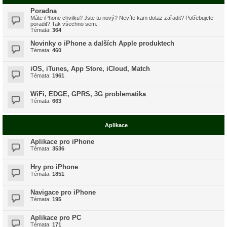
Poradna
Máte iPhone chvilku? Jste tu nový? Nevíte kam dotaz zařadit? Potřebujete
poradit? Tak všechno sem.
Témata:
364
Novinky o iPhone a dalších Apple produktech
Témata:
460
iOS, iTunes, App Store, iCloud, Match
Témata:
1961
WiFi, EDGE, GPRS, 3G problematika
Témata:
663
Aplikace
Aplikace pro iPhone
Témata:
3536
Hry pro iPhone
Témata:
1851
Navigace pro iPhone
Témata:
195
Aplikace pro PC
Témata:
171